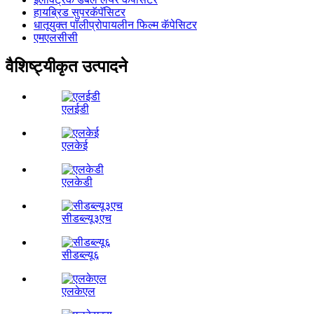
हायब्रिड सुपरकॅपॅसिटर
धातूयुक्त पॉलीप्रोपायलीन फिल्म कॅपेसिटर
एमएलसीसी
वैशिष्ट्यीकृत उत्पादने
एलईडी
एलकेई
एलकेडी
सीडब्ल्यू३एच
सीडब्ल्यू६
एलकेएल