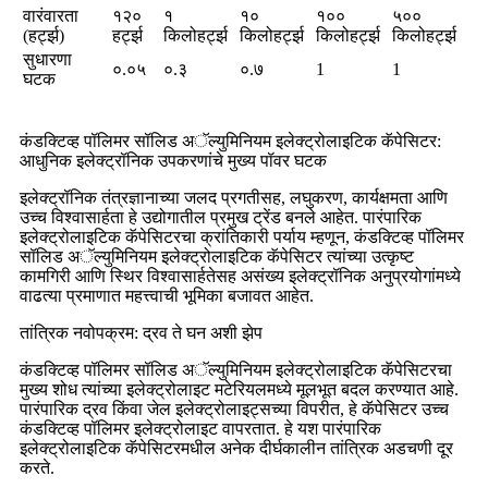
वारंवारता
१२०
१
१०
१००
५००
(हर्ट्झ)
हर्ट्झ
किलोहर्ट्झ
किलोहर्ट्झ
किलोहर्ट्झ
किलोहर्ट्झ
सुधारणा
०.०५
०.३
०.७
1
1
घटक
कंडक्टिव्ह पॉलिमर सॉलिड अॅल्युमिनियम इलेक्ट्रोलाइटिक कॅपेसिटर:
आधुनिक इलेक्ट्रॉनिक उपकरणांचे मुख्य पॉवर घटक
इलेक्ट्रॉनिक तंत्रज्ञानाच्या जलद प्रगतीसह, लघुकरण, कार्यक्षमता आणि
उच्च विश्वासार्हता हे उद्योगातील प्रमुख ट्रेंड बनले आहेत. पारंपारिक
इलेक्ट्रोलाइटिक कॅपेसिटरचा क्रांतिकारी पर्याय म्हणून, कंडक्टिव्ह पॉलिमर
सॉलिड अॅल्युमिनियम इलेक्ट्रोलाइटिक कॅपेसिटर त्यांच्या उत्कृष्ट
कामगिरी आणि स्थिर विश्वासार्हतेसह असंख्य इलेक्ट्रॉनिक अनुप्रयोगांमध्ये
वाढत्या प्रमाणात महत्त्वाची भूमिका बजावत आहेत.
तांत्रिक नवोपक्रम: द्रव ते घन अशी झेप
कंडक्टिव्ह पॉलिमर सॉलिड अॅल्युमिनियम इलेक्ट्रोलाइटिक कॅपेसिटरचा
मुख्य शोध त्यांच्या इलेक्ट्रोलाइट मटेरियलमध्ये मूलभूत बदल करण्यात आहे.
पारंपारिक द्रव किंवा जेल इलेक्ट्रोलाइट्सच्या विपरीत, हे कॅपेसिटर उच्च
कंडक्टिव्ह पॉलिमर इलेक्ट्रोलाइट वापरतात. हे यश पारंपारिक
इलेक्ट्रोलाइटिक कॅपेसिटरमधील अनेक दीर्घकालीन तांत्रिक अडचणी दूर
करते.