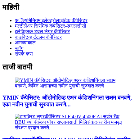
माहिती
अॅल्युमिनियम इलेक्ट्रोलाइटिक कॅपेसिटर
मल्टीलेअर सिरेमिक कॅपेसिटर-एमएलसीसी
इलेक्ट्रिक डबल लेयर कॅपेसिटर
कंडक्टिव्ह टॅंटलम कॅपेसिटर
आमच्याबद्दल
ब्लॉग
संपर्क करा
ताजी बातमी
YMIN कॅपेसिटर: ऑटोमोटिव्ह एअर कंडिशनिंगला सक्षम बनवणे,
एका नवीन युगाची सुरुवात करणे...