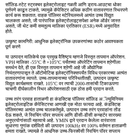
सॉलिड-स्टेट स्ट्रक्चर इलेक्ट्रोलाइट गळती आणि ड्राय-आउटचा धोका
पूर्णपणे काढून टाकते, ज्यामुळे कॅपेसिटर अधिक कठीण वातावरणात स्थिरपणे
कार्य करू शकतात. वाहक पॉलिमर मटेरियलमध्ये अत्यंत उच्च विद्युत
चालकता असते, जी पारंपारिक इलेक्ट्रोलाइट्सपेक्षा अनेक ऑर्डर जास्त
असते, जी थेट कमी समतुल्य मालिका प्रतिकार (ESR) मध्ये अनुवादित
होते.
उत्कृष्ट कामगिरी: आधुनिक इलेक्ट्रॉनिक उपकरणांच्या कठोर आवश्यकता
पूर्ण करणे
या उत्पादन मालिकेचे एक प्रमुख वैशिष्ट्य म्हणजे विस्तृत तापमान ऑपरेशन.
VPH मालिका -55°C ते +105°C पर्यंतच्या ऑपरेटिंग तापमान श्रेणीला
समर्थन देते, ही एक विस्तृत तापमान श्रेणी आहे जी औद्योगिक
नियंत्रणापासून ते ऑटोमोटिव्ह इलेक्ट्रॉनिक्सपर्यंत विविध प्रकारच्या अत्यंत
वातावरणांना व्यापते. उच्च-तापमानाच्या परिस्थितीतही, उत्पादन उत्कृष्ट
विद्युत कार्यक्षमता राखते. 105°C वर त्याची 2000-तासांची टिकाऊपणा
चाचणी दीर्घकालीन स्थिर ऑपरेशनसाठी एक ठोस हमी प्रदान करते.
उच्च तरंग प्रवाह हाताळणी हा कंडक्टिव्ह पॉलिमर सॉलिड अॅल्युमिनियम
इलेक्ट्रोलाइटिक कॅपेसिटरचा आणखी एक मोठा फायदा आहे. कंडक्टिव्ह
पॉलिमरच्या अत्यंत उच्च चालकतेमुळे, उत्पादन उच्च तरंग प्रवाहांना तोंड
देऊ शकते, जे स्विचिंग पॉवर सप्लाय आणि डीसी-डीसी कन्व्हर्टर सारख्या
अनुप्रयोगांसाठी महत्वाचे आहे. YMIN द्वारे प्रदान केलेला वारंवारता
सुधारणा गुणांक दर्शवितो की उत्पादन 100kHz वर 100% वर्तमान हाताळणी
क्षमता राखते, ज्यामुळे ते आधुनिक उच्च-फ्रिक्वेंसी स्विचिंग पॉवर सप्लाय