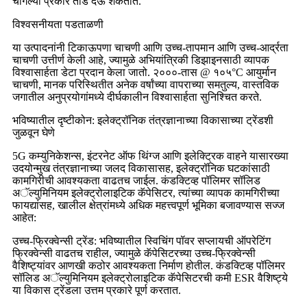
चांगल्या प्रकारे तोंड देऊ शकतात.
विश्वसनीयता पडताळणी
या उत्पादनांनी टिकाऊपणा चाचणी आणि उच्च-तापमान आणि उच्च-आर्द्रता
चाचणी उत्तीर्ण केली आहे, ज्यामुळे अभियांत्रिकी डिझाइनसाठी व्यापक
विश्वासार्हता डेटा प्रदान केला जातो. २०००-तास @ १०५°C आयुर्मान
चाचणी, मानक परिस्थितीत अनेक वर्षांच्या वापराच्या समतुल्य, वास्तविक
जगातील अनुप्रयोगांमध्ये दीर्घकालीन विश्वासार्हता सुनिश्चित करते.
भविष्यातील दृष्टीकोन: इलेक्ट्रॉनिक तंत्रज्ञानाच्या विकासाच्या ट्रेंडशी
जुळवून घेणे
5G कम्युनिकेशन्स, इंटरनेट ऑफ थिंग्ज आणि इलेक्ट्रिक वाहने यासारख्या
उदयोन्मुख तंत्रज्ञानाच्या जलद विकासासह, इलेक्ट्रॉनिक घटकांसाठी
कामगिरीची आवश्यकता वाढतच जाईल. कंडक्टिव्ह पॉलिमर सॉलिड
अॅल्युमिनियम इलेक्ट्रोलाइटिक कॅपेसिटर, त्यांच्या व्यापक कामगिरीच्या
फायद्यांसह, खालील क्षेत्रांमध्ये अधिक महत्त्वपूर्ण भूमिका बजावण्यास सज्ज
आहेत:
उच्च-फ्रिक्वेन्सी ट्रेंड: भविष्यातील स्विचिंग पॉवर सप्लायची ऑपरेटिंग
फ्रिक्वेन्सी वाढतच राहील, ज्यामुळे कॅपेसिटरच्या उच्च-फ्रिक्वेन्सी
वैशिष्ट्यांवर आणखी कठोर आवश्यकता निर्माण होतील. कंडक्टिव्ह पॉलिमर
सॉलिड अॅल्युमिनियम इलेक्ट्रोलाइटिक कॅपेसिटरची कमी ESR वैशिष्ट्ये
या विकास ट्रेंडला उत्तम प्रकारे पूर्ण करतात.