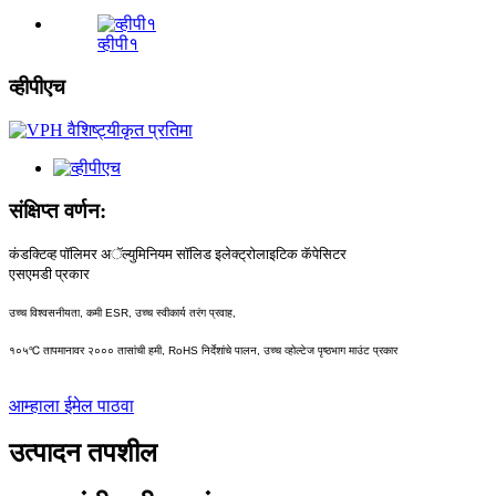
व्हीपी१
व्हीपीएच
संक्षिप्त वर्णन:
कंडक्टिव्ह पॉलिमर अॅल्युमिनियम सॉलिड इलेक्ट्रोलाइटिक कॅपेसिटर
एसएमडी प्रकार
उच्च विश्वसनीयता, कमी ESR, उच्च स्वीकार्य तरंग प्रवाह,
१०५℃ तापमानावर २००० तासांची हमी, RoHS निर्देशांचे पालन, उच्च व्होल्टेज पृष्ठभाग माउंट प्रकार
आम्हाला ईमेल पाठवा
उत्पादन तपशील