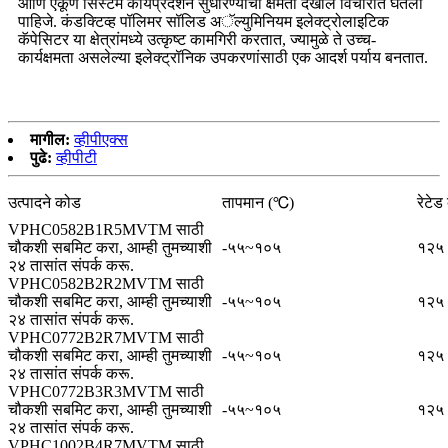
आणि एकूण सिस्टम कार्यप्रदर्शन सुधारण्याची क्षमता देखील विचारात घेतली
पाहिजे. कंडक्टिव्ह पॉलिमर सॉलिड अॅल्युमिनियम इलेक्ट्रोलाइटिक
कॅपेसिटर या क्षेत्रांमध्ये उत्कृष्ट कामगिरी करतात, ज्यामुळे ते उच्च-
कार्यक्षमता असलेल्या इलेक्ट्रॉनिक उपकरणांसाठी एक आदर्श पर्याय बनतात.
मागील:
व्हीपीएक्स
पुढे:
व्हीपीटी
उत्पादने कोड
तापमान (℃)
रेटेड 
VPHC0582B1R5MVTM साठी
चौकशी सबमिट करा, आम्ही तुमच्याशी
-५५~१०५
१२५
२४ तासांत संपर्क करू.
VPHC0582B2R2MVTM साठी
चौकशी सबमिट करा, आम्ही तुमच्याशी
-५५~१०५
१२५
२४ तासांत संपर्क करू.
VPHC0772B2R7MVTM साठी
चौकशी सबमिट करा, आम्ही तुमच्याशी
-५५~१०५
१२५
२४ तासांत संपर्क करू.
VPHC0772B3R3MVTM साठी
चौकशी सबमिट करा, आम्ही तुमच्याशी
-५५~१०५
१२५
२४ तासांत संपर्क करू.
VPHC1002B4R7MVTM साठी