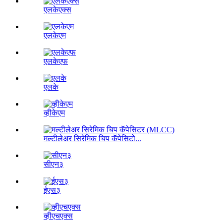
एलकेएक्स
एलकेएम
एलकेएफ
एलके
व्हीकेएम
मल्टीलेअर सिरेमिक चिप कॅपेसिटो...
सीएन३
ईएस३
व्हीएचएक्स