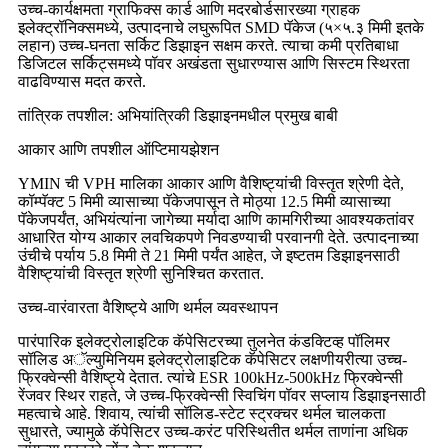
उच्च-कार्यक्षमता ग्राफिक्स कार्ड आणि मदरबोर्डसारख्या ग्राहक
इलेक्ट्रॉनिक्समध्ये, उत्पादनाचे लघुरूपित SMD पॅकेज (५×५.३ मिमी इतके
लहान) उच्च-घनता सर्किट डिझाइन सक्षम करते. त्याचा कमी प्रतिबाधा
डिजिटल सर्किट्समध्ये पॉवर अखंडता सुधारण्यास आणि सिस्टम स्थिरता
वाढविण्यास मदत करते.
तांत्रिक तपशील: अभियांत्रिकी डिझाइनमधील प्रमुख बाबी
आकार आणि तपशील ऑप्टिमायझेशन
YMIN ची VPH मालिका आकार आणि वैशिष्ट्यांची विस्तृत श्रेणी देते,
कॉम्पॅक्ट 5 मिमी व्यासाच्या पॅकेजपासून ते मोठ्या 12.5 मिमी व्यासाच्या
पॅकेजपर्यंत, अभियंत्यांना जागेच्या मर्यादा आणि कामगिरीच्या आवश्यकतांवर
आधारित योग्य आकार लवचिकपणे निवडण्याची परवानगी देते. उत्पादनाच्या
उंचीचे पर्याय 5.8 मिमी ते 21 मिमी पर्यंत आहेत, जे इष्टतम डिझाइनसाठी
वैशिष्ट्यांची विस्तृत श्रेणी सुनिश्चित करतात.
उच्च-वारंवारता वैशिष्ट्ये आणि थर्मल व्यवस्थापन
पारंपारिक इलेक्ट्रोलाइटिक कॅपेसिटरच्या तुलनेत कंडक्टिव्ह पॉलिमर
सॉलिड अॅल्युमिनियम इलेक्ट्रोलाइटिक कॅपेसिटर लक्षणीयरीत्या उच्च-
फ्रिक्वेन्सी वैशिष्ट्ये देतात. त्यांचे ESR 100kHz-500kHz फ्रिक्वेन्सी
रेंजवर स्थिर राहते, जे उच्च-फ्रिक्वेन्सी स्विचिंग पॉवर सप्लाय डिझाइनसाठी
महत्वाचे आहे. शिवाय, त्यांची सॉलिड-स्टेट स्ट्रक्चर थर्मल चालकता
सुधारते, ज्यामुळे कॅपेसिटर उच्च-करंट परिस्थितीत थर्मल ताणांना अधिक