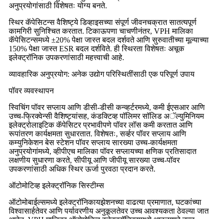
अनुप्रयोगांसाठी विशेषतः योग्य बनते.
स्थिर कॅपेसिटन्स वैशिष्ट्ये डिव्हाइसच्या संपूर्ण जीवनचक्रात सातत्यपूर्ण
कामगिरी सुनिश्चित करतात. टिकाऊपणा चाचणीनंतर, VPH मालिका
कॅपेसिटन्समध्ये ±20% पेक्षा जास्त बदल दर्शवते आणि सुरुवातीच्या मूल्याच्या
150% पेक्षा जास्त ESR बदल दर्शविते. ही स्थिरता विशेषतः अचूक
इलेक्ट्रॉनिक उपकरणांसाठी महत्त्वाची आहे.
व्यावहारिक अनुप्रयोग: अनेक उद्योग परिस्थितींसाठी एक परिपूर्ण उपाय
पॉवर व्यवस्थापन
स्विचिंग पॉवर सप्लाय आणि डीसी-डीसी कन्व्हर्टरमध्ये, कमी ईएसआर आणि
उच्च-फ्रिक्वेन्सी वैशिष्ट्यांसह, कंडक्टिव्ह पॉलिमर सॉलिड अॅल्युमिनियम
इलेक्ट्रोलाइटिक कॅपेसिटर प्रभावीपणे पॉवर लॉस कमी करतात आणि
रूपांतरण कार्यक्षमता सुधारतात. विशेषतः, सर्व्हर पॉवर सप्लाय आणि
कम्युनिकेशन बेस स्टेशन पॉवर सप्लाय सारख्या उच्च-कार्यक्षमता
अनुप्रयोगांमध्ये, व्हीपीएच मालिका पॉवर सप्लायच्या क्षणिक प्रतिसादात
लक्षणीय सुधारणा करते, सीपीयू आणि जीपीयू सारख्या उच्च-पॉवर
उपकरणांसाठी अधिक स्थिर ऊर्जा पुरवठा प्रदान करते.
ऑटोमोटिव्ह इलेक्ट्रॉनिक सिस्टीम्स
ऑटोमोबाईल्समध्ये इलेक्ट्रॉनिकायझेशनच्या वाढत्या प्रमाणात, घटकांच्या
विश्वासार्हतेवर आणि पर्यावरणीय अनुकूलतेवर उच्च आवश्यकता ठेवल्या जात