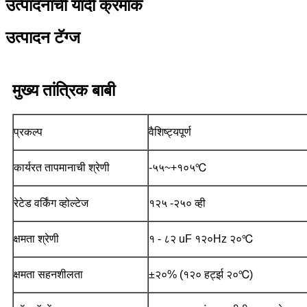
उत्पादनांची यादी क्रमांक
उत्पादन टॅग्ज
मुख्य तांत्रिक बाबी
प्रकल्प
वैशिष्ट्यपूर्ण
कार्यरत तापमानाची श्रेणी
-५५~+१०५℃
रेटेड वर्किंग व्होल्टेज
१२५ -२५० व्ही
क्षमता श्रेणी
१ - ८२ uF १२०Hz २०℃
क्षमता सहनशीलता
±२०% (१२० हर्ट्झ २०℃)