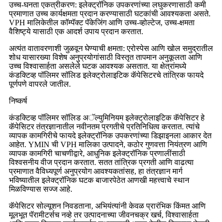
उच्च-घनता एकत्रीकरण: इलेक्ट्रॉनिक उपकरणांच्या लघुकरणासाठी कमी
प्रमाणात उच्च कार्यक्षमता प्रदान करण्यासाठी घटकांची आवश्यकता असते.
VPH मालिकेतील कॉम्पॅक्ट पॅकेजिंग आणि उच्च-व्होल्टेज, उच्च-क्षमता
वैशिष्ट्ये यासाठी एक आदर्श उपाय प्रदान करतात.
अत्यंत वातावरणाशी जुळवून घेण्याची क्षमता: एरोस्पेस आणि खोल समुद्रातील
शोध यासारख्या विशेष अनुप्रयोगांसाठी विस्तृत तापमान अनुकूलता आणि
उच्च विश्वासार्हता असलेले घटक आवश्यक असतात. या क्षेत्रांमध्ये
कंडक्टिव्ह पॉलिमर सॉलिड इलेक्ट्रोलाइटिक कॅपेसिटरचे तांत्रिक फायदे
पूर्णपणे वापरले जातील.
निष्कर्ष
कंडक्टिव्ह पॉलिमर सॉलिड अॅल्युमिनियम इलेक्ट्रोलाइटिक कॅपेसिटर हे
कॅपेसिटर तंत्रज्ञानातील नवीनतम प्रगतीचे प्रतिनिधित्व करतात. त्यांचे
व्यापक कामगिरीचे फायदे इलेक्ट्रॉनिक उपकरणांच्या डिझाइनला आकार देत
आहेत. YMIN ची VPH मालिका उत्पादने, कठोर गुणवत्ता नियंत्रण आणि
व्यापक कामगिरी चाचणीद्वारे, आधुनिक इलेक्ट्रॉनिक प्रणालींसाठी
विश्वसनीय वीज प्रदान करतात. सतत तांत्रिक प्रगती आणि वाढत्या
प्रमाणात वैविध्यपूर्ण अनुप्रयोग आवश्यकतांसह, हा तंत्रज्ञान मार्ग
भविष्यातील इलेक्ट्रॉनिक घटक बाजारपेठेत आणखी महत्त्वाचे स्थान
मिळविण्यास सज्ज आहे.
कॅपेसिटर सोल्यूशन निवडताना, अभियंत्यांनी केवळ प्रारंभिक किंमत आणि
मूलभूत पॅरामीटर्सच नव्हे तर उत्पादनाच्या जीवनचक्र खर्च, विश्वासार्हता