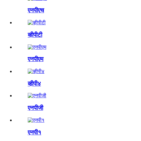
एनपीएच
व्हीपीटी
एनपीएम
व्हीपी४
एनपीजी
एनपी१