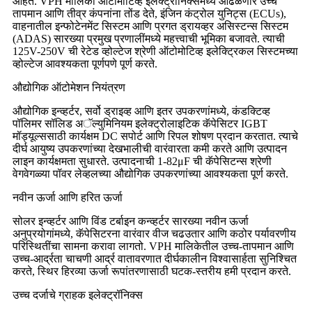
आहेत. VPH मालिका ऑटोमोटिव्ह इलेक्ट्रॉनिक्समध्ये आढळणारे उच्च
तापमान आणि तीव्र कंपनांना तोंड देते, इंजिन कंट्रोल युनिट्स (ECUs),
वाहनातील इन्फोटेनमेंट सिस्टम आणि प्रगत ड्रायव्हर असिस्टन्स सिस्टम
(ADAS) सारख्या प्रमुख प्रणालींमध्ये महत्त्वाची भूमिका बजावते. त्याची
125V-250V ची रेटेड व्होल्टेज श्रेणी ऑटोमोटिव्ह इलेक्ट्रिकल सिस्टमच्या
व्होल्टेज आवश्यकता पूर्णपणे पूर्ण करते.
औद्योगिक ऑटोमेशन नियंत्रण
औद्योगिक इन्व्हर्टर, सर्वो ड्राइव्ह आणि इतर उपकरणांमध्ये, कंडक्टिव्ह
पॉलिमर सॉलिड अॅल्युमिनियम इलेक्ट्रोलाइटिक कॅपेसिटर IGBT
मॉड्यूल्ससाठी कार्यक्षम DC सपोर्ट आणि रिपल शोषण प्रदान करतात. त्याचे
दीर्घ आयुष्य उपकरणांच्या देखभालीची वारंवारता कमी करते आणि उत्पादन
लाइन कार्यक्षमता सुधारते. उत्पादनाची 1-82μF ची कॅपेसिटन्स श्रेणी
वेगवेगळ्या पॉवर लेव्हलच्या औद्योगिक उपकरणांच्या आवश्यकता पूर्ण करते.
नवीन ऊर्जा आणि हरित ऊर्जा
सोलर इन्व्हर्टर आणि विंड टर्बाइन कन्व्हर्टर सारख्या नवीन ऊर्जा
अनुप्रयोगांमध्ये, कॅपेसिटरना वारंवार वीज चढउतार आणि कठोर पर्यावरणीय
परिस्थितींचा सामना करावा लागतो. VPH मालिकेतील उच्च-तापमान आणि
उच्च-आर्द्रता चाचणी आर्द्र वातावरणात दीर्घकालीन विश्वासार्हता सुनिश्चित
करते, स्थिर हिरव्या ऊर्जा रूपांतरणासाठी घटक-स्तरीय हमी प्रदान करते.
उच्च दर्जाचे ग्राहक इलेक्ट्रॉनिक्स