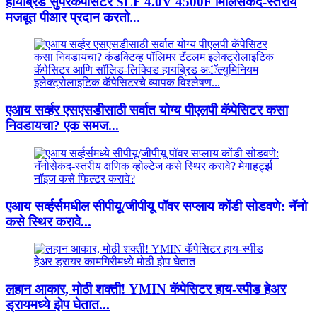
हायब्रिड सुपरकॅपॅसिटर SLF 4.0V 4500F मिलिसेकंद-स्तरीय
मजबूत पीआर प्रदान करतो...
एआय सर्व्हर एसएसडीसाठी सर्वात योग्य पीएलपी कॅपेसिटर कसा
निवडायचा? एक समज...
एआय सर्व्हर्समधील सीपीयू/जीपीयू पॉवर सप्लाय कोंडी सोडवणे: नॅनो
कसे स्थिर करावे...
लहान आकार, मोठी शक्ती! YMIN कॅपेसिटर हाय-स्पीड हेअर
ड्रायमध्ये झेप घेतात...