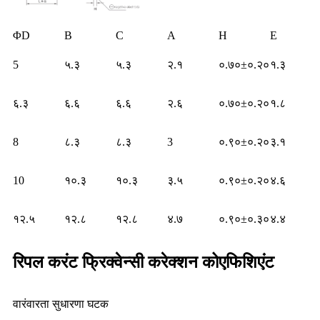
ΦD
B
C
A
H
E
5
५.३
५.३
२.१
०.७०±०.२०
१.३
६.३
६.६
६.६
२.६
०.७०±०.२०
१.८
8
८.३
८.३
3
०.९०±०.२०
३.१
10
१०.३
१०.३
३.५
०.९०±०.२०
४.६
१२.५
१२.८
१२.८
४.७
०.९०±०.३०
४.४
रिपल करंट फ्रिक्वेन्सी करेक्शन कोएफिशिएंट
वारंवारता सुधारणा घटक