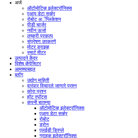
अर्ज
ऑटोमोटिव्ह इलेक्ट्रॉनिक्स
एआय डेटा सर्व्हर
रोबोट अॅप्लिकेशन
पीडी चार्जर
नवीन ऊर्जा
लष्करी प्रकल्प
संप्रेषण उपकरणे
मोटर ड्राइव्ह
स्मार्ट मीटर
उत्पादने केंद्र
विशेष कॅपेसिटर
आमच्याबद्दल
ब्लॉग
उद्योग माहिती
वारंवार विचारले जाणारे प्रश्न
कोरा प्रश्न
हॉट स्पॉट्स
कंपनी बातम्या
ऑटोमोटिव्ह इलेक्ट्रॉनिक्स
एआय डेटा सर्व्हर
रोबोट
ड्रोन
एलईडी डिस्प्ले
ग्राहक इलेक्ट्रॉनिक्स