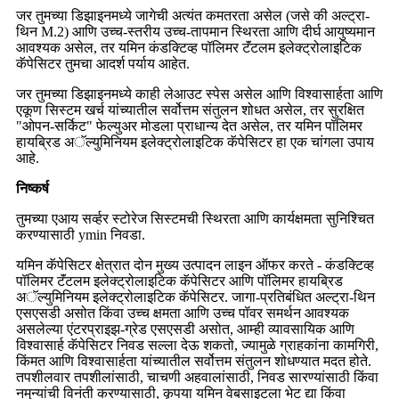
जर तुमच्या डिझाइनमध्ये जागेची अत्यंत कमतरता असेल (जसे की अल्ट्रा-
थिन M.2) आणि उच्च-स्तरीय उच्च-तापमान स्थिरता आणि दीर्घ आयुष्यमान
आवश्यक असेल, तर यमिन कंडक्टिव्ह पॉलिमर टॅंटलम इलेक्ट्रोलाइटिक
कॅपेसिटर तुमचा आदर्श पर्याय आहेत.
जर तुमच्या डिझाइनमध्ये काही लेआउट स्पेस असेल आणि विश्वासार्हता आणि
एकूण सिस्टम खर्च यांच्यातील सर्वोत्तम संतुलन शोधत असेल, तर सुरक्षित
"ओपन-सर्किट" फेल्युअर मोडला प्राधान्य देत असेल, तर यमिन पॉलिमर
हायब्रिड अॅल्युमिनियम इलेक्ट्रोलाइटिक कॅपेसिटर हा एक चांगला उपाय
आहे.
निष्कर्ष
तुमच्या एआय सर्व्हर स्टोरेज सिस्टमची स्थिरता आणि कार्यक्षमता सुनिश्चित
करण्यासाठी ymin निवडा.
यमिन कॅपेसिटर क्षेत्रात दोन मुख्य उत्पादन लाइन ऑफर करते - कंडक्टिव्ह
पॉलिमर टॅंटलम इलेक्ट्रोलाइटिक कॅपेसिटर आणि पॉलिमर हायब्रिड
अॅल्युमिनियम इलेक्ट्रोलाइटिक कॅपेसिटर. जागा-प्रतिबंधित अल्ट्रा-थिन
एसएसडी असोत किंवा उच्च क्षमता आणि उच्च पॉवर समर्थन आवश्यक
असलेल्या एंटरप्राइझ-ग्रेड एसएसडी असोत, आम्ही व्यावसायिक आणि
विश्वासार्ह कॅपेसिटर निवड सल्ला देऊ शकतो, ज्यामुळे ग्राहकांना कामगिरी,
किंमत आणि विश्वासार्हता यांच्यातील सर्वोत्तम संतुलन शोधण्यात मदत होते.
तपशीलवार तपशीलांसाठी, चाचणी अहवालांसाठी, निवड सारण्यांसाठी किंवा
नमुन्यांची विनंती करण्यासाठी, कृपया यमिन वेबसाइटला भेट द्या किंवा