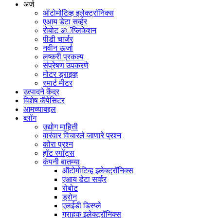
अर्ज
ऑटोमोटिव्ह इलेक्ट्रॉनिक्स
एआय डेटा सर्व्हर
रोबोट अॅप्लिकेशन
पीडी चार्जर
नवीन ऊर्जा
लष्करी प्रकल्प
संप्रेषण उपकरणे
मोटर ड्राइव्ह
स्मार्ट मीटर
उत्पादने केंद्र
विशेष कॅपेसिटर
आमच्याबद्दल
ब्लॉग
उद्योग माहिती
वारंवार विचारले जाणारे प्रश्न
कोरा प्रश्न
हॉट स्पॉट्स
कंपनी बातम्या
ऑटोमोटिव्ह इलेक्ट्रॉनिक्स
एआय डेटा सर्व्हर
रोबोट
ड्रोन
एलईडी डिस्प्ले
ग्राहक इलेक्ट्रॉनिक्स