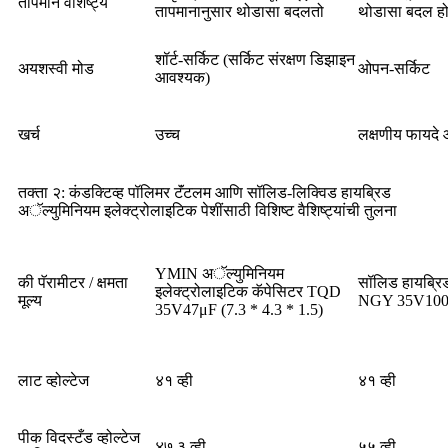
तापमान वैशिष्ट्ये
तापमानानुसार थोडासा बदलतो
थोडासा बदल हो
शॉर्ट-सर्किट (सर्किट संरक्षण डिझाइन
अयशस्वी मोड
ओपन-सर्किट
आवश्यक)
खर्च
उच्च
लक्षणीय फायदे
तक्ता २: कंडक्टिव्ह पॉलिमर टॅंटलम आणि सॉलिड-लिक्विड हायब्रिड
अॅल्युमिनियम इलेक्ट्रोलाइटिक पेशींसाठी विशिष्ट वैशिष्ट्यांची तुलना
YMIN अॅल्युमिनियम
की पॅरामीटर / क्षमता
सॉलिड हायब्रिड
इलेक्ट्रोलाइटिक कॅपेसिटर TQD
मूल्य
NGY 35V100μ
35V47μF (7.3 * 4.3 * 1.5)
लाट व्होल्टेज
४१ व्ही
४१ व्ही
पीक विदस्टँड व्होल्टेज
४७.३ व्ही
५५ व्ही