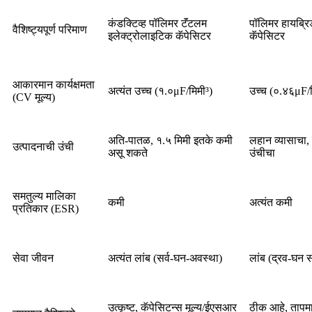
कंडक्टिव्ह पॉलिमर टॅंटलम
पॉलिमर हायब्रि
वैशिष्ट्यपूर्ण परिमाण
इलेक्ट्रोलाइटिक कॅपेसिटर
कॅपेसिटर
आकारमान कार्यक्षमता
अत्यंत उच्च (१.०μF/मिमी³)
उच्च (०.४६μF/म
(CV मूल्य)
अति-पातळ, १.५ मिमी इतके कमी
लहान व्यासाचा,
उत्पादनाची उंची
असू शकते
उंचीचा
समतुल्य मालिका
कमी
अत्यंत कमी
प्रतिकार (ESR)
सेवा जीवन
अत्यंत लांब (सर्व-घन-अवस्था)
लांब (द्रव-घन 
उत्कृष्ट, कॅपेसिटन्स मूल्य/ईएसआर
ठीक आहे, तापमान