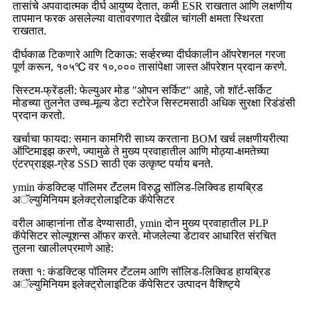
तासांचे अपवादात्मक दीर्घ आयुष्य देतात, कमी ESR राखतात आणि लक्षणीय
तापमान फरक असलेल्या वातावरणात देखील चांगली क्षमता स्थिरता
राखतात.
दीर्घकाळ टिकणारे आणि टिकाऊ: सर्व्हरच्या दीर्घकालीन ऑपरेशनल गरजा
पूर्ण करून, १०५℃ वर १०,००० तासांपेक्षा जास्त ऑपरेशन प्रदान करणे.
सिस्टम-फ्रेंडली: फेल्युअर मोड "ओपन सर्किट" आहे, जो शॉर्ट-सर्किट
मोडच्या तुलनेत उच्च-मूल्य डेटा स्टोरेज सिस्टमसाठी अधिक सुरक्षा रिडंडंसी
प्रदान करतो.
खर्चाचा फायदा: समान कामगिरी साध्य करताना BOM खर्च लक्षणीयरीत्या
ऑप्टिमाइझ करणे, ज्यामुळे ते मुख्य प्रवाहातील आणि मोठ्या-क्षमतेच्या
एंटरप्राइझ-ग्रेड SSD साठी एक उत्कृष्ट पर्याय बनते.
ymin कंडक्टिव्ह पॉलिमर टॅंटलम विरुद्ध सॉलिड-लिक्विड हायब्रिड
अॅल्युमिनियम इलेक्ट्रोलाइटिक कॅपेसिटर
वरील आव्हानांना तोंड देण्यासाठी, ymin दोन मुख्य प्रवाहातील PLP
कॅपेसिटर सोल्यूशन्स ऑफर करते. मोजलेल्या डेटावर आधारित संरचित
तुलना खालीलप्रमाणे आहे:
तक्ता १: कंडक्टिव्ह पॉलिमर टॅंटलम आणि सॉलिड-लिक्विड हायब्रिड
अॅल्युमिनियम इलेक्ट्रोलाइटिक कॅपेसिटर उत्पादन वैशिष्ट्ये