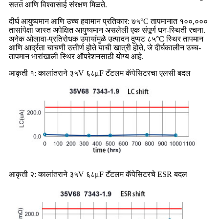
सतत आणि विश्वासार्ह संरक्षण मिळते.
दीर्घ आयुष्यमान आणि उच्च हवामान प्रतिकार: ७५°C तापमानात १००,०००
तासांपेक्षा जास्त अपेक्षित आयुष्यमान असलेली एक संपूर्ण घन-स्थिती रचना.
अनेक ओलावा-प्रतिरोधक उपायांमुळे उत्पादन दुप्पट ८५°C स्थिर तापमान
आणि आर्द्रता चाचणी उत्तीर्ण होते याची खात्री होते, जे दीर्घकालीन उच्च-
तापमान भारांखाली स्थिर ऑपरेशनसाठी योग्य आहे.
आकृती १: कालांतराने ३५V ६८μF टॅंटलम कॅपेसिटरचा एलसी बदल
आकृती २: कालांतराने ३५V ६८μF टॅंटलम कॅपेसिटरचे ESR बदल