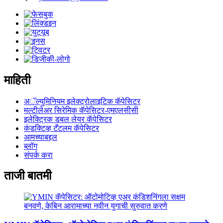
माहिती
अॅल्युमिनियम इलेक्ट्रोलाइटिक कॅपेसिटर
मल्टीलेअर सिरेमिक कॅपेसिटर-एमएलसीसी
इलेक्ट्रिक डबल लेयर कॅपेसिटर
कंडक्टिव्ह टॅंटलम कॅपेसिटर
आमच्याबद्दल
ब्लॉग
संपर्क करा
ताजी बातमी