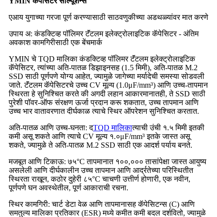
YMIN कॅपेसिटर सोल्यूशन्स
एआय युगाच्या गरजा पूर्ण करण्यासाठी साठवणुकीच्या अडथळ्यांवर मात करणे
उपाय अ: कंडक्टिव्ह पॉलिमर टॅंटलम इलेक्ट्रोलाइटिक कॅपेसिटर - अंतिम
अवकाश कामगिरीसाठी एक बेंचमार्क
YMIN चे TQD मालिका कंडक्टिव्ह पॉलिमर टॅंटलम इलेक्ट्रोलाइटिक
कॅपेसिटर, त्यांच्या अति-पातळ डिझाइनसह (1.5 मिमी), अति-पातळ M.2
SSD साठी पूर्णपणे योग्य आहेत, ज्यामुळे जागेच्या मर्यादेची समस्या सोडवली
जाते. टॅंटलम कॅपेसिटरचे उच्च CV मूल्य (1.0μF/mm³) आणि उच्च-तापमान
स्थिरता हे सुनिश्चित करते की अगदी लहान आकारमानातही, ते SSD साठी
पुरेशी पॉवर-ऑफ संरक्षण ऊर्जा प्रदान करू शकतात, उच्च तापमान आणि
उच्च भार वातावरणात दीर्घकाळ त्याचे स्थिर ऑपरेशन सुनिश्चित करतात.
अति-पातळ आणि उच्च-घनता: द
TQD मालिका
त्याची उंची १.५ मिमी इतकी
कमी असू शकते आणि त्याचे CV मूल्य १.०μF/mm³ इतके जास्त असू
शकते, ज्यामुळे ते अति-पातळ M.2 SSD साठी एक आदर्श पर्याय बनते.
मजबूत आणि टिकाऊ: ७५°C तापमानात १००,००० तासांपेक्षा जास्त आयुष्य
असलेली आणि दीर्घकालीन उच्च तापमान आणि आर्द्रतेच्या परिस्थितीत
स्थिरता राखून, कठोर दुहेरी ८५°C चाचणी उत्तीर्ण होणारी, एक नवीन,
पूर्णपणे घन अवस्थेतील, पूर्ण आकाराची रचना.
स्थिर कामगिरी: चार्ट डेटा वेळ आणि तापमानासह कॅपेसिटन्स (C) आणि
समतुल्य मालिका प्रतिकार (ESR) मध्ये कमीत कमी बदल दर्शवितो, ज्यामुळे