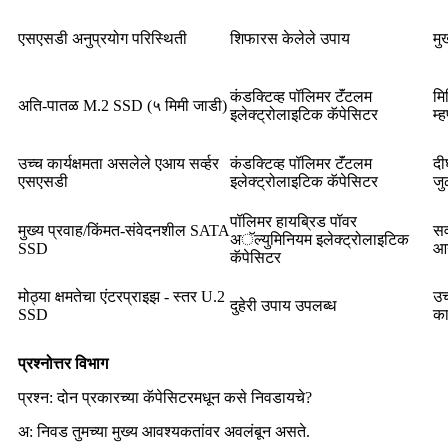
एसएसडी अनुप्रयोग परिस्थिती
शिफारस केलेले उपाय
मु
कंडक्टिव्ह पॉलिमर टॅंटलम
मि
अति-पातळ M.2 SSD (५ मिमी जाडी)
इलेक्ट्रोलाइटिक कॅपेसिटर
म्
उच्च कार्यक्षमता असलेले एआय सर्व्हर
कंडक्टिव्ह पॉलिमर टॅंटलम
दी
एसएसडी
इलेक्ट्रोलाइटिक कॅपेसिटर
जु
पॉलिमर हायब्रिड पॉवर
मुख्य प्रवाह/किंमत-संवेदनशील SATA
सर
अॅल्युमिनियम इलेक्ट्रोलाइटिक
SSD
आय
कॅपेसिटर
मोठ्या क्षमतेचा एंटरप्राइझ - स्तर U.2
उच
दुहेरी उपाय उपलब्ध
SSD
का
प्रश्नोत्तर विभाग
प्रश्न: दोन प्रकारच्या कॅपेसिटरमधून कसे निवडायचे?
अ: निवड तुमच्या मुख्य आवश्यकतांवर अवलंबून असते.