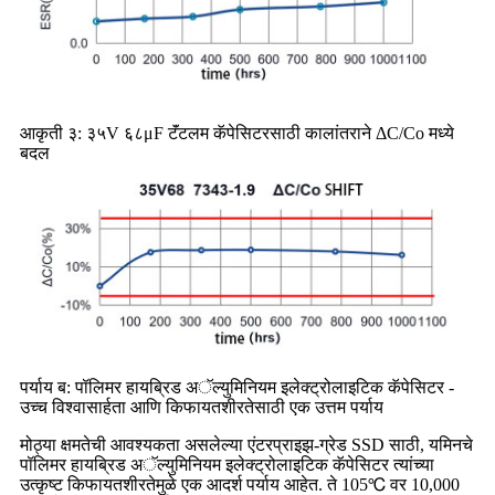
आकृती ३: ३५V ६८μF टॅंटलम कॅपेसिटरसाठी कालांतराने ΔC/Co मध्ये
बदल
पर्याय ब: पॉलिमर हायब्रिड अॅल्युमिनियम इलेक्ट्रोलाइटिक कॅपेसिटर -
उच्च विश्वासार्हता आणि किफायतशीरतेसाठी एक उत्तम पर्याय
मोठ्या क्षमतेची आवश्यकता असलेल्या एंटरप्राइझ-ग्रेड SSD साठी, यमिनचे
पॉलिमर हायब्रिड अॅल्युमिनियम इलेक्ट्रोलाइटिक कॅपेसिटर त्यांच्या
उत्कृष्ट किफायतशीरतेमुळे एक आदर्श पर्याय आहेत. ते 105℃ वर 10,000