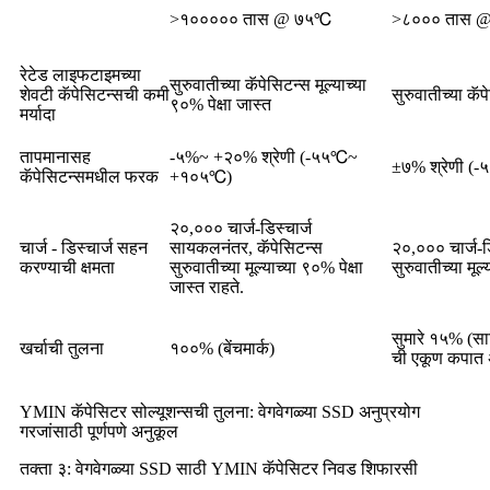
>१००००० तास @ ७५℃
>८००० तास 
रेटेड लाइफटाइमच्या
सुरुवातीच्या कॅपेसिटन्स मूल्याच्या
शेवटी कॅपेसिटन्सची कमी
सुरुवातीच्या कॅप
९०% पेक्षा जास्त
मर्यादा
तापमानासह
-५%~ +२०% श्रेणी (-५५℃~
±७% श्रेणी 
कॅपेसिटन्समधील फरक
+१०५℃)
२०,००० चार्ज-डिस्चार्ज
चार्ज - डिस्चार्ज सहन
सायकलनंतर, कॅपेसिटन्स
२०,००० चार्ज-ड
करण्याची क्षमता
सुरुवातीच्या मूल्याच्या ९०% पेक्षा
सुरुवातीच्या मूल
जास्त राहते.
सुमारे १५% (साह
खर्चाची तुलना
१००% (बेंचमार्क)
ची एकूण कपात अ
YMIN कॅपेसिटर सोल्यूशन्सची तुलना: वेगवेगळ्या SSD अनुप्रयोग
गरजांसाठी पूर्णपणे अनुकूल
तक्ता ३: वेगवेगळ्या SSD साठी YMIN कॅपेसिटर निवड शिफारसी