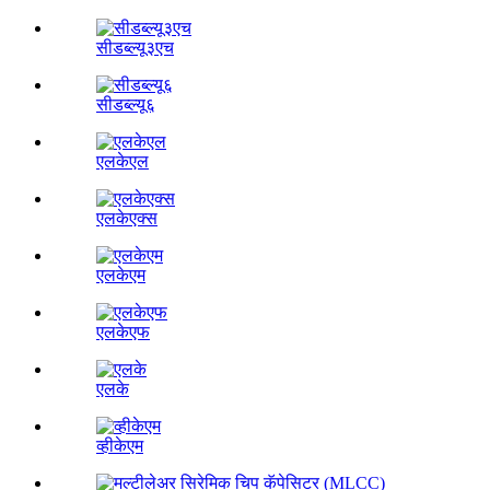
सीडब्ल्यू३एच
सीडब्ल्यू६
एलकेएल
एलकेएक्स
एलकेएम
एलकेएफ
एलके
व्हीकेएम