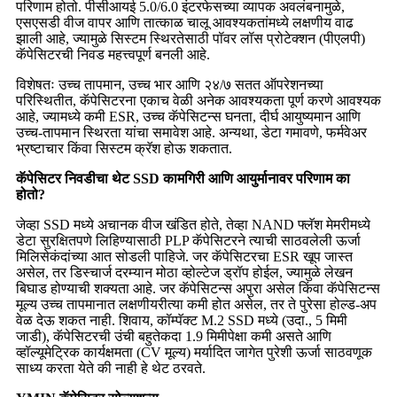
परिणाम होतो. पीसीआयई 5.0/6.0 इंटरफेसच्या व्यापक अवलंबनामुळे,
एसएसडी वीज वापर आणि तात्काळ चालू आवश्यकतांमध्ये लक्षणीय वाढ
झाली आहे, ज्यामुळे सिस्टम स्थिरतेसाठी पॉवर लॉस प्रोटेक्शन (पीएलपी)
कॅपेसिटरची निवड महत्त्वपूर्ण बनली आहे.
विशेषतः उच्च तापमान, उच्च भार आणि २४/७ सतत ऑपरेशनच्या
परिस्थितीत, कॅपेसिटरना एकाच वेळी अनेक आवश्यकता पूर्ण करणे आवश्यक
आहे, ज्यामध्ये कमी ESR, उच्च कॅपेसिटन्स घनता, दीर्घ आयुष्यमान आणि
उच्च-तापमान स्थिरता यांचा समावेश आहे. अन्यथा, डेटा गमावणे, फर्मवेअर
भ्रष्टाचार किंवा सिस्टम क्रॅश होऊ शकतात.
कॅपेसिटर निवडीचा थेट SSD कामगिरी आणि आयुर्मानावर परिणाम का
होतो?
जेव्हा SSD मध्ये अचानक वीज खंडित होते, तेव्हा NAND फ्लॅश मेमरीमध्ये
डेटा सुरक्षितपणे लिहिण्यासाठी PLP कॅपेसिटरने त्याची साठवलेली ऊर्जा
मिलिसेकंदांच्या आत सोडली पाहिजे. जर कॅपेसिटरचा ESR खूप जास्त
असेल, तर डिस्चार्ज दरम्यान मोठा व्होल्टेज ड्रॉप होईल, ज्यामुळे लेखन
बिघाड होण्याची शक्यता आहे. जर कॅपेसिटन्स अपुरा असेल किंवा कॅपेसिटन्स
मूल्य उच्च तापमानात लक्षणीयरीत्या कमी होत असेल, तर ते पुरेसा होल्ड-अप
वेळ देऊ शकत नाही. शिवाय, कॉम्पॅक्ट M.2 SSD मध्ये (उदा., 5 मिमी
जाडी), कॅपेसिटरची उंची बहुतेकदा 1.9 मिमीपेक्षा कमी असते आणि
व्हॉल्यूमेट्रिक कार्यक्षमता (CV मूल्य) मर्यादित जागेत पुरेशी ऊर्जा साठवणूक
साध्य करता येते की नाही हे थेट ठरवते.