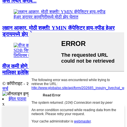
कसे स्थिर करावे...
लहान आकार, मोठी शक्ती! YMIN कॅपेसिटर हाय-स्पीड हेअर
ड्रायमध्ये झेप घेतात...
वीज कमी होणे आणि डाउनटाइमला निरोप द्या: YMIN ची SDB
मालिका इलेक्ट्रिक...
© कॉपीराइट - २०१०-२०२३ : सर्व हक्क राखीव.
साइटमॅप
-
टॉप ब्लॉग
-
टॉप
सर्च
ईमेल पाठवा
x