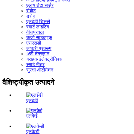
एआय डेटा सर्व्हर
रोबोट
ड्रोन
एलईडी डिस्प्ले
स्मार्ट लाइटिंग
वीजपुरवठा
ऊर्जा साठवणूक
एसएसडी
लष्करी प्रकल्प
५जी तंत्रज्ञान
ग्राहक इलेक्ट्रॉनिक्स
स्मार्ट मीटर
सुरक्षा ऑटोमेशन
वैशिष्ट्यीकृत उत्पादने
एलईडी
एलकेई
एलकेडी