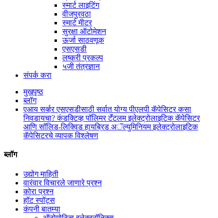
स्मार्ट लाइटिंग
वीजपुरवठा
स्मार्ट मीटर
सुरक्षा ऑटोमेशन
ऊर्जा साठवणूक
एसएसडी
लष्करी प्रकल्प
५जी तंत्रज्ञान
संपर्क करा
मुखपृष्ठ
ब्लॉग
एआय सर्व्हर एसएसडीसाठी सर्वात योग्य पीएलपी कॅपेसिटर कसा
निवडायचा? कंडक्टिव्ह पॉलिमर टॅंटलम इलेक्ट्रोलाइटिक कॅपेसिटर
आणि सॉलिड-लिक्विड हायब्रिड अॅल्युमिनियम इलेक्ट्रोलाइटिक
कॅपेसिटरचे व्यापक विश्लेषण
ब्लॉग
उद्योग माहिती
वारंवार विचारले जाणारे प्रश्न
कोरा प्रश्न
हॉट स्पॉट्स
कंपनी बातम्या
ऑटोमोटिव्ह इलेक्ट्रॉनिक्स