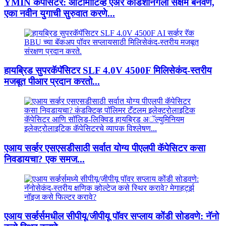
YMIN कॅपेसिटर: ऑटोमोटिव्ह एअर कंडिशनिंगला सक्षम बनवणे,
एका नवीन युगाची सुरुवात करणे...
हायब्रिड सुपरकॅपॅसिटर SLF 4.0V 4500F मिलिसेकंद-स्तरीय
मजबूत पीआर प्रदान करतो...
एआय सर्व्हर एसएसडीसाठी सर्वात योग्य पीएलपी कॅपेसिटर कसा
निवडायचा? एक समज...
एआय सर्व्हर्समधील सीपीयू/जीपीयू पॉवर सप्लाय कोंडी सोडवणे: नॅनो