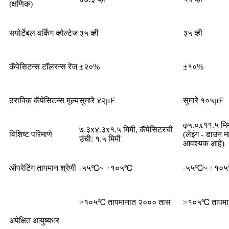
(क्षणिक)
सपोर्टेबल वर्किंग व्होल्टेज
३५ व्ही
३५ व्ही
कॅपेसिटन्स टॉलरन्स रेंज
±२०%
±१०%
ठराविक कॅपेसिटन्स मूल्य
सुमारे ४२μF
सुमारे १०५μF
φ५.०x११.५ मिमी
७.३x४.३x१.५ मिमी, कॅपेसिटरची
विशिष्ट परिमाणे
(लेइंग - डाउन म
उंची: १.५ मिमी
आवश्यक आहे)
ऑपरेटिंग तापमान श्रेणी
-५५℃~ +१०५℃
-५५℃~ +१०
>१०५℃ तापमानात २००० तास
>१०५℃ तापमा
अपेक्षित आयुष्यभर