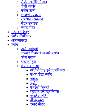
रोबोट अॅप्लिकेशन
पीडी चार्जर
नवीन ऊर्जा
लष्करी प्रकल्प
संप्रेषण उपकरणे
मोटर ड्राइव्ह
स्मार्ट मीटर
उत्पादने केंद्र
विशेष कॅपेसिटर
आमच्याबद्दल
ब्लॉग
उद्योग माहिती
वारंवार विचारले जाणारे प्रश्न
कोरा प्रश्न
हॉट स्पॉट्स
कंपनी बातम्या
ऑटोमोटिव्ह इलेक्ट्रॉनिक्स
एआय डेटा सर्व्हर
रोबोट
ड्रोन
एलईडी डिस्प्ले
ग्राहक इलेक्ट्रॉनिक्स
स्मार्ट लाइटिंग
वीजपुरवठा
स्मार्ट मीटर