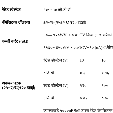
रेटेड व्होल्टेज
१०~४५० व्ही.डी.सी.
कॅपेसिटन्स टॉलरन्स
±२०% (२५±२℃ १२० हर्ट्झ)
१०— १२०WV |≤ ०.०१CV किंवा ३uA यापैकी जे जास
गळती करंट ((iA))
११६०~ ४५०WV |≤०.०२CV+१० (uA) C:रेटेड कॅपे
रेटेड व्होल्टेज (V)
10
16
टीजीडी
०.२
०.१६
अपव्यय घटक
रेटेड व्होल्टेज (V)
१२०
१००
(२५±२)
℃
(१२० हर्ट्झ)
टीजीडी
०.०९
०.०८
ज्यांच्याकडे १०००uF पेक्षा जास्त रेटेड कॅपेसिटन्स