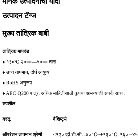
मानक उत्पादनांची यादी
उत्पादन टॅग्ज
मुख्य तांत्रिक बाबी
तांत्रिक मापदंड
♦ १३०℃ २०००—५००० तास
♦ उच्च तापमान, दीर्घ आयुष्य
♦ RoHS अनुरूप
♦ AEC-Q200 पात्र, अधिक माहितीसाठी कृपया आमच्याशी संपर्क साधा.
तपशील
वस्तू
वैशिष्ट्ये
ऑपरेशन तापमान श्रेणी
≤१२० व्ही.डी.सी. -४० ℃~+१३० ℃; १६० ~४५