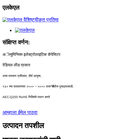
एलकेएल
संक्षिप्त वर्णन:
अॅल्युमिनियम इलेक्ट्रोलाइटिक कॅपेसिटर
रेडियल लीड प्रकार
उच्च तापमान प्रतिकार, दीर्घ आयुष्य,
१३० च्या वातावरणात २००० ~ ५००० तास
°से
वीज पुरवठ्यासाठी,
AEC-Q200 RoHS निर्देशांचे पालन करते
आम्हाला ईमेल पाठवा
उत्पादन तपशील