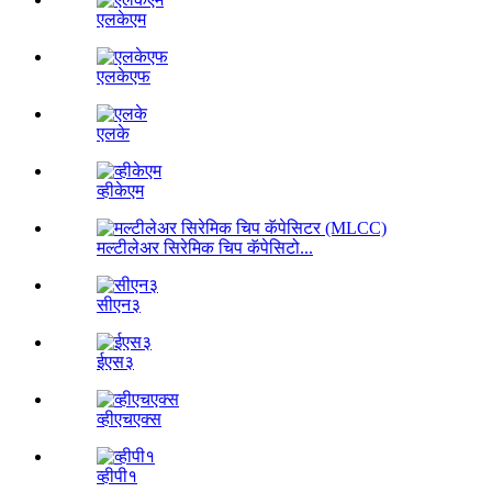
एलकेएम
एलकेएफ
एलके
व्हीकेएम
मल्टीलेअर सिरेमिक चिप कॅपेसिटो...
सीएन३
ईएस३
व्हीएचएक्स
व्हीपी१