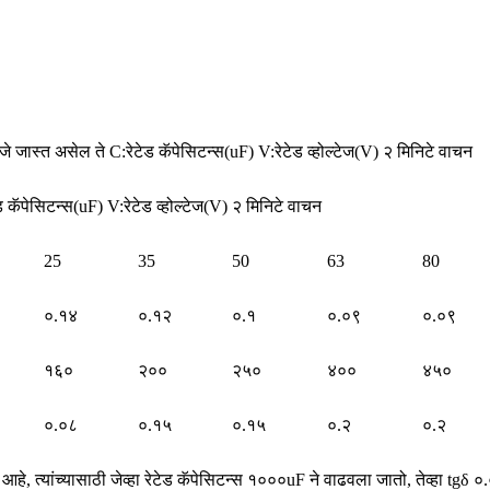
्त असेल ते C:रेटेड कॅपेसिटन्स(uF) V:रेटेड व्होल्टेज(V) २ मिनिटे वाचन
सिटन्स(uF) V:रेटेड व्होल्टेज(V) २ मिनिटे वाचन
25
35
50
63
80
०.१४
०.१२
०.१
०.०९
०.०९
१६०
२००
२५०
४००
४५०
०.०८
०.१५
०.१५
०.२
०.२
 आहे, त्यांच्यासाठी जेव्हा रेटेड कॅपेसिटन्स १०००uF ने वाढवला जातो, तेव्हा tgδ ०