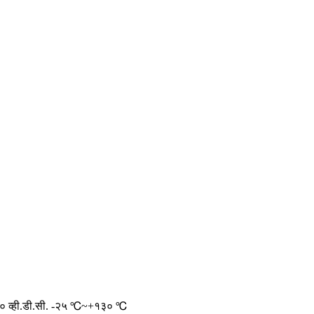
० व्ही.डी.सी. -२५ ℃~+१३० ℃