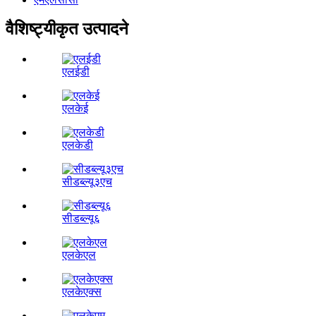
वैशिष्ट्यीकृत उत्पादने
एलईडी
एलकेई
एलकेडी
सीडब्ल्यू३एच
सीडब्ल्यू६
एलकेएल
एलकेएक्स