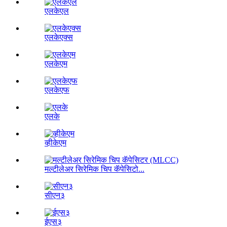
एलकेएल
एलकेएक्स
एलकेएम
एलकेएफ
एलके
व्हीकेएम
मल्टीलेअर सिरेमिक चिप कॅपेसिटो...
सीएन३
ईएस३