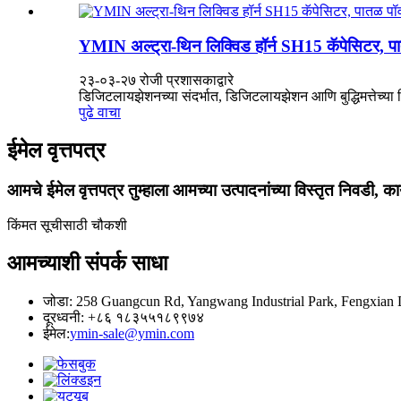
YMIN अल्ट्रा-थिन लिक्विड हॉर्न SH15 कॅपेसिटर, पात
२३-०३-२७ रोजी प्रशासकाद्वारे
डिजिटलायझेशनच्या संदर्भात, डिजिटलायझेशन आणि बुद्धिमत्तेच्या विक
पुढे वाचा
ईमेल वृत्तपत्र
आमचे ईमेल वृत्तपत्र तुम्हाला आमच्या उत्पादनांच्या विस्तृत निवडी, क
किंमत सूचीसाठी चौकशी
आमच्याशी संपर्क साधा
जोडा: 258 Guangcun Rd, Yangwang Industrial Park, Fengxian D
दूरध्वनी: +८६ १८३५५१८९९७४
ईमेल:
ymin-sale@ymin.com