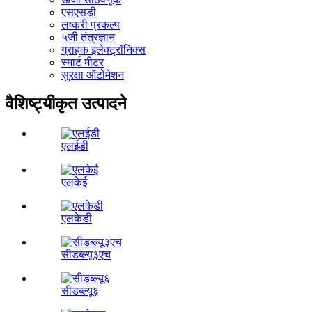
एसएसडी
लष्करी प्रकल्प
५जी तंत्रज्ञान
ग्राहक इलेक्ट्रॉनिक्स
स्मार्ट मीटर
सुरक्षा ऑटोमेशन
वैशिष्ट्यीकृत उत्पादने
एलईडी
एलकेई
एलकेडी
सीडब्ल्यू३एच
सीडब्ल्यू६