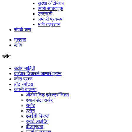
सुरक्षा ऑटोमेशन
ऊर्जा साठवणूक
एसएसडी
लष्करी प्रकल्प
५जी तंत्रज्ञान
संपर्क करा
मुखपृष्ठ
ब्लॉग
ब्लॉग
उद्योग माहिती
वारंवार विचारले जाणारे प्रश्न
कोरा प्रश्न
हॉट स्पॉट्स
कंपनी बातम्या
ऑटोमोटिव्ह इलेक्ट्रॉनिक्स
एआय डेटा सर्व्हर
रोबोट
ड्रोन
एलईडी डिस्प्ले
स्मार्ट लाइटिंग
वीजपुरवठा
ऊर्जा साठवणूक