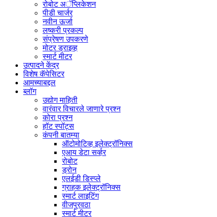
रोबोट अॅप्लिकेशन
पीडी चार्जर
नवीन ऊर्जा
लष्करी प्रकल्प
संप्रेषण उपकरणे
मोटर ड्राइव्ह
स्मार्ट मीटर
उत्पादने केंद्र
विशेष कॅपेसिटर
आमच्याबद्दल
ब्लॉग
उद्योग माहिती
वारंवार विचारले जाणारे प्रश्न
कोरा प्रश्न
हॉट स्पॉट्स
कंपनी बातम्या
ऑटोमोटिव्ह इलेक्ट्रॉनिक्स
एआय डेटा सर्व्हर
रोबोट
ड्रोन
एलईडी डिस्प्ले
ग्राहक इलेक्ट्रॉनिक्स
स्मार्ट लाइटिंग
वीजपुरवठा
स्मार्ट मीटर