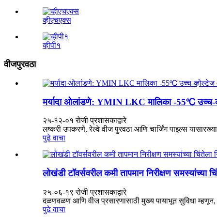
व्हीएचएक्स
व्हीपी१
वीजपुरवठा
मर्यादा ओलांडणे: YMIN LKC मालिका -55℃ उच्च-व्हो
२५-१२-०१ रोजी प्रशासकाद्वारे
लष्करी उपकरणे, रेल्वे वीज पुरवठा आणि चार्जिंग पाइल्स यासारख्या
पुढे वाचा
लोखंडी टॉवर्सवरील कमी तापमान निरीक्षण समस्यांच्या च
२५-०६-१९ रोजी प्रशासकाद्वारे
दळणवळण आणि वीज प्रसारणासाठी मुख्य पायाभूत सुविधा म्हणून, टॉ
पुढे वाचा