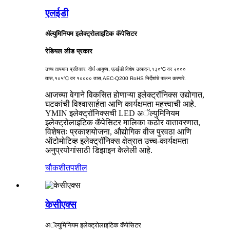
एलईडी
अ‍ॅल्युमिनियम इलेक्ट्रोलाइटिक कॅपेसिटर
रेडियल लीड प्रकार
उच्च तापमान प्रतिकार, दीर्घ आयुष्य, एलईडी विशेष उत्पादन,
१३०℃ वर २०००
तास,
१०५℃ वर १०००० तास,
AEC-Q200 RoHS निर्देशांचे पालन करणारे.
आजच्या वेगाने विकसित होणाऱ्या इलेक्ट्रॉनिक्स उद्योगात,
घटकांची विश्वासार्हता आणि कार्यक्षमता महत्त्वाची आहे.
YMIN इलेक्ट्रॉनिक्सची LED अॅल्युमिनियम
इलेक्ट्रोलाइटिक कॅपेसिटर मालिका कठोर वातावरणात,
विशेषतः प्रकाशयोजना, औद्योगिक वीज पुरवठा आणि
ऑटोमोटिव्ह इलेक्ट्रॉनिक्स क्षेत्रात उच्च-कार्यक्षमता
अनुप्रयोगांसाठी डिझाइन केलेली आहे.
चौकशी
तपशील
केसीएक्स
अॅल्युमिनियम इलेक्ट्रोलाइटिक कॅपेसिटर