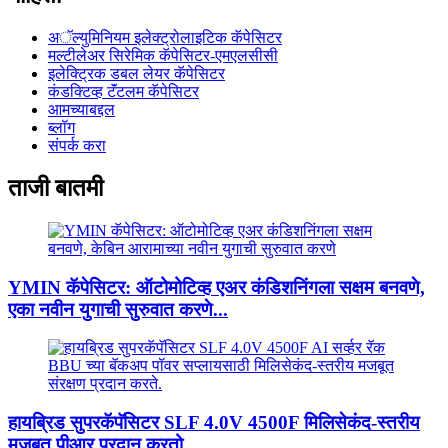
अॅल्युमिनियम इलेक्ट्रोलाइटिक कॅपेसिटर
मल्टीलेअर सिरेमिक कॅपेसिटर-एमएलसीसी
इलेक्ट्रिक डबल लेयर कॅपेसिटर
कंडक्टिव्ह टॅंटलम कॅपेसिटर
आमच्याबद्दल
ब्लॉग
संपर्क करा
ताजी बातमी
YMIN कॅपेसिटर: ऑटोमोटिव्ह एअर कंडिशनिंगला सक्षम बनवणे,
एका नवीन युगाची सुरुवात करणे...
हायब्रिड सुपरकॅपॅसिटर SLF 4.0V 4500F मिलिसेकंद-स्तरीय
मजबूत पीआर प्रदान करतो...