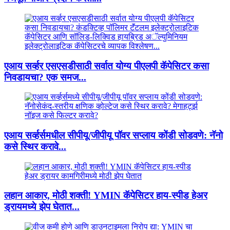
एआय सर्व्हर एसएसडीसाठी सर्वात योग्य पीएलपी कॅपेसिटर कसा
निवडायचा? एक समज...
एआय सर्व्हर्समधील सीपीयू/जीपीयू पॉवर सप्लाय कोंडी सोडवणे: नॅनो
कसे स्थिर करावे...
लहान आकार, मोठी शक्ती! YMIN कॅपेसिटर हाय-स्पीड हेअर
ड्रायमध्ये झेप घेतात...