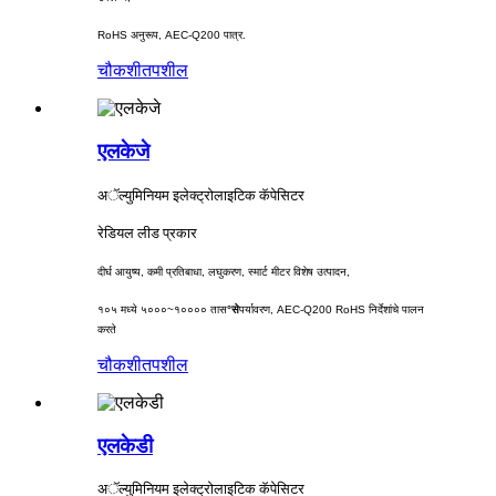
RoHS अनुरूप, AEC-Q200 पात्र.
चौकशी
तपशील
एलकेजे
अॅल्युमिनियम इलेक्ट्रोलाइटिक कॅपेसिटर
रेडियल लीड प्रकार
दीर्घ आयुष्य, कमी प्रतिबाधा, लघुकरण, स्मार्ट मीटर विशेष उत्पादन,
१०५ मध्ये ५०००~१०००० तास
°से
पर्यावरण, AEC-Q200 RoHS निर्देशांचे पालन
करते
चौकशी
तपशील
एलकेडी
अॅल्युमिनियम इलेक्ट्रोलाइटिक कॅपेसिटर