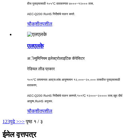
वीज पुरवठ्यासाठी १०५°C वातावरणात ७०००~१२००० तास,
AEC-Q200 RoHS निर्देशांचे पालन करते.
चौकशी
तपशील
एलएलके
अॅल्युमिनियम इलेक्ट्रोलाइटिक कॅपेसिटर
रेडियल लीड प्रकार
१०५°C तापमानात अल्ट्रा-लांब आयुष्यमान १२,०००~२०,००० तास
वीज पुरवठ्यासाठी
वातावरण,
AEC-Q200 RoHS निर्देशांचे पालन करणारे,
१०५℃ १२०००~२०००० तास,
खूप दीर्घ
आयुष्य,
RoHS अनुरूप.
चौकशी
तपशील
1
2
3
पुढे >
>>
पृष्ठ १ / ३
ईमेल वृत्तपत्र