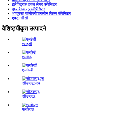
इलेक्ट्रिक डबल लेयर कॅपेसिटर
हायब्रिड सुपरकॅपॅसिटर
धातूयुक्त पॉलीप्रोपायलीन फिल्म कॅपेसिटर
एमएलसीसी
वैशिष्ट्यीकृत उत्पादने
एलईडी
एलकेई
एलकेडी
सीडब्ल्यू३एच
सीडब्ल्यू६
एलकेएल