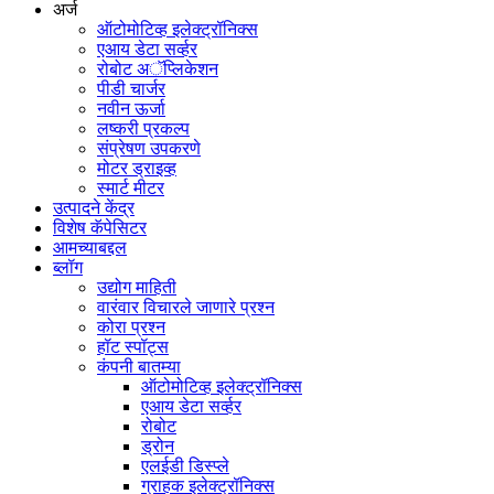
अर्ज
ऑटोमोटिव्ह इलेक्ट्रॉनिक्स
एआय डेटा सर्व्हर
रोबोट अॅप्लिकेशन
पीडी चार्जर
नवीन ऊर्जा
लष्करी प्रकल्प
संप्रेषण उपकरणे
मोटर ड्राइव्ह
स्मार्ट मीटर
उत्पादने केंद्र
विशेष कॅपेसिटर
आमच्याबद्दल
ब्लॉग
उद्योग माहिती
वारंवार विचारले जाणारे प्रश्न
कोरा प्रश्न
हॉट स्पॉट्स
कंपनी बातम्या
ऑटोमोटिव्ह इलेक्ट्रॉनिक्स
एआय डेटा सर्व्हर
रोबोट
ड्रोन
एलईडी डिस्प्ले
ग्राहक इलेक्ट्रॉनिक्स