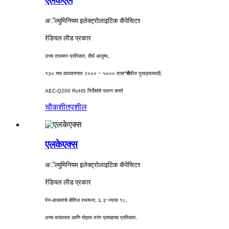
एलकेएल
अॅल्युमिनियम इलेक्ट्रोलाइटिक कॅपेसिटर
रेडियल लीड प्रकार
उच्च तापमान प्रतिकार, दीर्घ आयुष्य,
१३० च्या वातावरणात २००० ~ ५००० तास
°से
वीज पुरवठ्यासाठी,
AEC-Q200 RoHS निर्देशांचे पालन करते
चौकशी
तपशील
एलकेएक्स
अॅल्युमिनियम इलेक्ट्रोलाइटिक कॅपेसिटर
रेडियल लीड प्रकार
पेन-आकाराचे क्षैतिज स्थापना, ६.३~व्यास १८,
उच्च वारंवारता आणि मोठ्या तरंग प्रवाहाचा प्रतिकार,