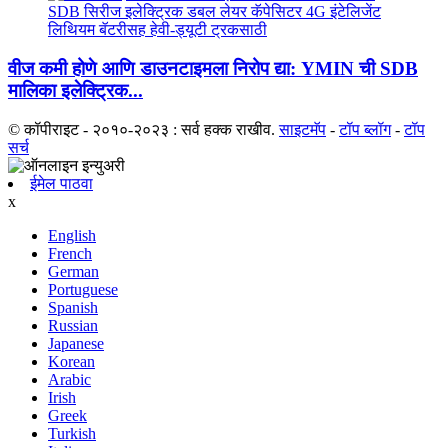
वीज कमी होणे आणि डाउनटाइमला निरोप द्या: YMIN ची SDB
मालिका इलेक्ट्रिक...
© कॉपीराइट - २०१०-२०२३ : सर्व हक्क राखीव.
साइटमॅप
-
टॉप ब्लॉग
-
टॉप
सर्च
ईमेल पाठवा
x
English
French
German
Portuguese
Spanish
Russian
Japanese
Korean
Arabic
Irish
Greek
Turkish