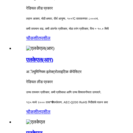
रेडियल लीड प्रकार
लहान आकार, मोठी क्षमता, दीर्घ आयुष्य, १०५℃ वातावरणात ८०००H,
कमी तापमान वाढ, कमी अंतर्गत प्रतिकार, मोठा तरंग प्रतिकार, पिच = १०.० मिमी
चौकशी
तपशील
एलकेएल(आर)
अॅल्युमिनियम इलेक्ट्रोलाइटिक कॅपेसिटर
रेडियल लीड प्रकार
उच्च तापमान प्रतिकार, कमी प्रतिबाधा आणि उच्च विश्वसनीयता उत्पादने,
१३५ मध्ये २००० तास
°से
पर्यावरण, AEC-Q200 RoHS निर्देशांचे पालन करा
चौकशी
तपशील