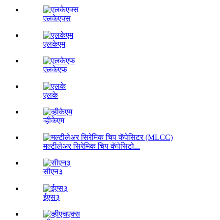
एलकेएक्स
एलकेएम
एलकेएफ
एलके
व्हीकेएम
मल्टीलेअर सिरेमिक चिप कॅपेसिटो...
सीएन३
ईएस३