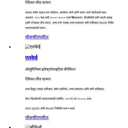
रेडियल लीड प्रकार
अल्ट्रा स्मॉल साइज हाय व्होल्टेज, डायरेक्ट चार्ज आणि फास्ट चार्ज सोर्ससाठी खास
उत्पादने, १०५ पेक्षा कमी २०००~३००० तास
°से
वातावरण, वीजविरोधी कमी गळती प्रवाह
(कमी स्टँडबाय वीज वापर), उच्च तरंग प्रवाह उच्च वारंवारता कमी प्रतिबाधा RoHS निर्देश
पत्रव्यवहाराचे पालन.
चौकशी
तपशील
एलकेई
अ‍ॅल्युमिनियम इलेक्ट्रोलाइटिक कॅपेसिटर
रेडियल लीड प्रकार
उच्च विद्युत प्रवाह प्रतिकार, शॉक प्रतिरोध, उच्च वारंवारता आणि कमी प्रतिबाधा,
मोटर फ्रिक्वेन्सी रूपांतरणासाठी समर्पित, १०५℃ वर १०००० तास,
AEC-Q200 आणि RoHS निर्देशांचे पालन करते.
चौकशी
तपशील