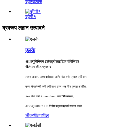
व्हीएचएक्स
व्हीपी१
द्रवरूप लहान उत्पादने
एलके
अॅल्युमिनियम इलेक्ट्रोलाइटिक कॅपेसिटर
रेडियल लीड प्रकार
लहान आकार, उच्च वारंवारता आणि मोठा तरंग प्रवाह प्रतिकार,
उच्च-फ्रिक्वेन्सी कमी-प्रतिबाधा उच्च-अंत वीज पुरवठा समर्पित,
१०५ पेक्षा कमी ६०००~८००० तास
°से
पर्यावरण,
AEC-Q200 RoHS निर्देश पत्रव्यवहाराचे पालन करते.
चौकशी
तपशील