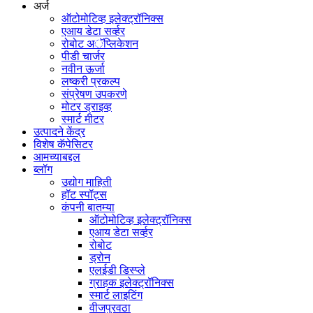
अर्ज
ऑटोमोटिव्ह इलेक्ट्रॉनिक्स
एआय डेटा सर्व्हर
रोबोट अॅप्लिकेशन
पीडी चार्जर
नवीन ऊर्जा
लष्करी प्रकल्प
संप्रेषण उपकरणे
मोटर ड्राइव्ह
स्मार्ट मीटर
उत्पादने केंद्र
विशेष कॅपेसिटर
आमच्याबद्दल
ब्लॉग
उद्योग माहिती
हॉट स्पॉट्स
कंपनी बातम्या
ऑटोमोटिव्ह इलेक्ट्रॉनिक्स
एआय डेटा सर्व्हर
रोबोट
ड्रोन
एलईडी डिस्प्ले
ग्राहक इलेक्ट्रॉनिक्स
स्मार्ट लाइटिंग
वीजपुरवठा