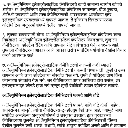
५. अॅल्युमिनियम इलेक्ट्रोलाइटिक कॅपेसिटरचे काही सामान्य उपयोग कोणते
आहेत? अॅल्युमिनियम इलेक्ट्रोलाइटिक कॅपेसिटर सामान्यतः वीज पुरवठा,
ऑडिओ उपकरणे आणि उच्च कॅपेसिटन्सची आवश्यकता असलेल्या इतर
इलेक्ट्रॉनिक उपकरणांमध्ये वापरले जातात. ते इग्निशन सिस्टमसारख्या
ऑटोमोटिव्ह अनुप्रयोगांमध्ये देखील वापरले जातात.
६. तुमच्या वापरासाठी योग्य अॅल्युमिनियम इलेक्ट्रोलाइटिक कॅपेसिटर कसा
निवडाल? अॅल्युमिनियम इलेक्ट्रोलाइटिक कॅपेसिटर निवडताना, तुम्हाला
कॅपेसिटन्स, व्होल्टेज रेटिंग आणि तापमान रेटिंग विचारात घेणे आवश्यक आहे.
तुम्हाला कॅपेसिटरचा आकार आणि आकार तसेच माउंटिंग पर्यायांचा देखील विचार
करणे आवश्यक आहे.
७. अॅल्युमिनियम इलेक्ट्रोलाइटिक कॅपेसिटरची काळजी कशी घ्याल?
अॅल्युमिनियम इलेक्ट्रोलाइटिक कॅपेसिटरची काळजी घेण्यासाठी, तुम्ही ते उच्च
तापमान आणि उच्च व्होल्टेजच्या संपर्कात येऊ नये. तुम्ही ते यांत्रिक ताण किंवा
कंपनाच्या संपर्कात येऊ नये. जर कॅपेसिटरचा वापर क्वचितच होत असेल, तर
इलेक्ट्रोलाइट कोरडे होऊ नये म्हणून तुम्ही वेळोवेळी त्यावर व्होल्टेज लावावे.
अॅल्युमिनियम इलेक्ट्रोलाइटिक कॅपेसिटरचे फायदे आणि तोटे
अॅल्युमिनियम इलेक्ट्रोलाइटिक कॅपेसिटरचे फायदे आणि तोटे दोन्ही आहेत.
सकारात्मक बाजूने, त्यांचा कॅपेसिटन्स-टू-व्हॉल्यूम रेशो उच्च आहे, ज्यामुळे जागा
मर्यादित असलेल्या अनुप्रयोगांमध्ये ते उपयुक्त ठरतात. इतर प्रकारच्या
कॅपेसिटरच्या तुलनेत अॅल्युमिनियम इलेक्ट्रोलाइटिक कॅपेसिटरची किंमत
देखील तुलनेने कमी असते. तथापि, त्यांचे आयुष्य मर्यादित असते आणि ते तापमान