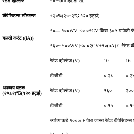
रेटेड व्होल्टेज
१०~५०० व्ही.डी.सी.
कॅपेसिटन्स टॉलरन्स
±२०%(२५±२℃ १२० हर्ट्झ)
१०— १००WV |≤०.०१CV किंवा ३uA यापैकी जे जास्
गळती करंट ((iA))
१६०~ ५००WV |≤०.०२CV+१०(uA) C:रेटेड कॅपेसिट
रेटेड व्होल्टेज (V)
10
16
टीजीडी
०.२८
०.२
अपव्यय घटक
रेटेड व्होल्टेज (V)
१६०
२००
(२५±२)
℃
(१२० हर्ट्झ)
टीजीडी
०.१५
०.१
ज्यांच्याकडे १०००uF पेक्षा जास्त रेटेड कॅपेसिटन्स