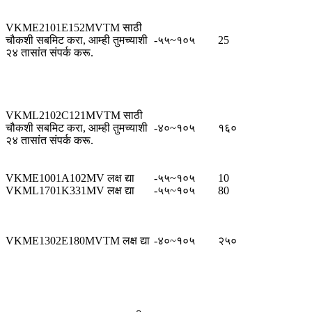
VKME2101E152MVTM साठी
चौकशी सबमिट करा, आम्ही तुमच्याशी
-५५~१०५
25
२४ तासांत संपर्क करू.
VKML2102C121MVTM साठी
चौकशी सबमिट करा, आम्ही तुमच्याशी
-४०~१०५
१६०
२४ तासांत संपर्क करू.
VKME1001A102MV लक्ष द्या
-५५~१०५
10
VKML1701K331MV लक्ष द्या
-५५~१०५
80
VKME1302E180MVTM लक्ष द्या
-४०~१०५
२५०