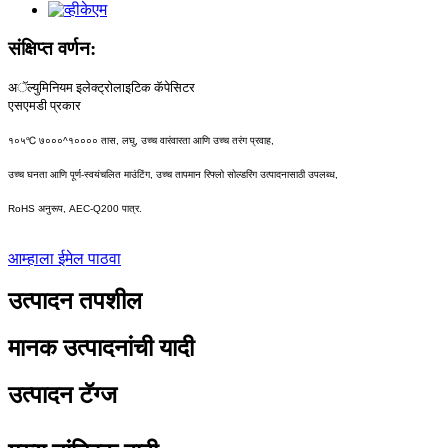
संक्षिप्त वर्णन:
अॅल्युमिनियम इलेक्ट्रोलाइटिक कॅपेसिटर
एसएमडी प्रकार
१०५℃ ७०००^१०००० तास, लघु, उच्च वारंवारता आणि उच्च तरंग प्रवाह,
उच्च घनता आणि पूर्ण-स्वयंचलित माउंटिंग, उच्च तापमान रिफ्लो सोल्डरिंग उत्पादनासाठी उपलब्ध,
RoHS अनुरूप, AEC-Q200 पात्र.
आम्हाला ईमेल पाठवा
उत्पादन तपशील
मानक उत्पादनांची यादी
उत्पादन टॅग्ज