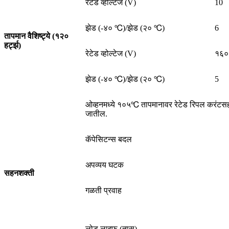
रेटेड व्होल्टेज (V)
10
झेड (-४० ℃)/झेड (२० ℃)
6
तापमान वैशिष्ट्ये (१२०
हर्ट्झ)
रेटेड व्होल्टेज (V)
१६०
झेड (-४० ℃)/झेड (२० ℃)
5
ओव्हनमध्ये १०५℃ तापमानावर रेटेड रिपल करंटसह र
जातील.
कॅपेसिटन्स बदल
अपव्यय घटक
सहनशक्ती
गळती प्रवाह
लोड लाइफ (तास)