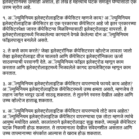
इलेक्ट्रॉनिक्स उत्साही असाल, हा लेख हे महत्त्वाचे घटक समजून घेण्यासाठी एक
उत्तम स्रोत आहे.
१. अॅल्युमिनियम इलेक्ट्रोलाइटिक कॅपेसिटर म्हणजे काय? अॅल्युमिनियम
इलेक्ट्रोलाइटिक कॅपेसिटर हा एक प्रकारचा कॅपेसिटर आहे जो इतर प्रकारच्या
कॅपेसिटरपेक्षा जास्त कॅपेसिटन्स मिळविण्यासाठी इलेक्ट्रोलाइट वापरतो. हे
इलेक्ट्रोलाइटमध्ये भिजवलेल्या कागदाने वेगळे केलेल्या दोन अॅल्युमिनियम
फॉइलपासून बनलेले असते.
२. ते कसे काम करते? जेव्हा इलेक्ट्रॉनिक कॅपेसिटरवर व्होल्टेज लावला जातो
तेव्हा इलेक्ट्रोलाइट वीज चालवते आणि कॅपेसिटर इलेक्ट्रॉनिकला ऊर्जा
साठवण्याची परवानगी देते. अॅल्युमिनियम फॉइल इलेक्ट्रोड म्हणून काम
करतात आणि इलेक्ट्रोलाइटमध्ये भिजवलेले कागद डायलेक्ट्रिक म्हणून काम
करतात.
३. अॅल्युमिनियम इलेक्ट्रोलाइटिक कॅपेसिटर वापरण्याचे फायदे काय आहेत?
अॅल्युमिनियम इलेक्ट्रोलाइटिक कॅपेसिटरमध्ये उच्च क्षमता असते, म्हणजेच ते
लहान जागेत भरपूर ऊर्जा साठवू शकतात. ते तुलनेने स्वस्त देखील आहेत आणि
उच्च व्होल्टेज हाताळू शकतात.
४. अॅल्युमिनियम इलेक्ट्रोलाइटिक कॅपेसिटर वापरण्याचे तोटे काय आहेत?
अॅल्युमिनियम इलेक्ट्रोलाइटिक कॅपेसिटर वापरण्याचा एक तोटा म्हणजे त्यांचे
आयुष्य मर्यादित असते. कालांतराने इलेक्ट्रोलाइट सुकू शकते, ज्यामुळे कॅपेसिटर
घटक निकामी होऊ शकतात. ते तापमानाला देखील संवेदनशील असतात आणि
उच्च तापमानाच्या संपर्कात आल्यास ते खराब होऊ शकतात.