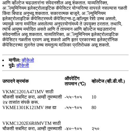
आणि व्होल्टेज चढउतारांना संवेदनशील असू शकतात. याव्यतिरिक्त,
अॅल्युमिनियम इलेक्ट्रोलाइटिक कॅपेसिटर योग्यरित्या वापरले नसल्यास गळती
किंवा बिघाड अनुभवू शकतात. सकारात्मक बाजूने, अॅल्युमिनियम
इलेक्ट्रोलाइटिक कॅपेसिटरमध्ये कॅपेसिटन्स-टू-व्हॉल्यूम रेशो उच्च असतो,
ज्यामुळे जागा मर्यादित असलेल्या अनुप्रयोगांमध्ये ते उपयुक्त ठरतात. तथापि,
त्यांचे आयुष्य मर्यादित असते आणि ते तापमान आणि व्होल्टेज चढउतारांना
संवेदनशील असू शकतात. याव्यतिरिक्त, अॅल्युमिनियम इलेक्ट्रोलाइटिक
कॅपेसिटर गळतीस प्रवण असू शकतो आणि इतर प्रकारच्या इलेक्ट्रॉनिक
कॅपेसिटरच्या तुलनेत उच्च समतुल्य मालिका प्रतिरोधक असू शकतो.
मागील:
व्हीकेओ
पुढे:
व्हीकेजी
ऑपरेटिंग
उत्पादने क्रमांक
व्होल्टेज (व्ही.डी.सी.)
तापमान (℃)
VKMC1201A471MV साठी
चौकशी सबमिट करा, आम्ही तुमच्याशी
-५५~१०५
10
२४ तासांत संपर्क करू.
VKME1301K121MV लक्ष द्या
-५५~१०५
80
VKMC1202E6R8MVTM साठी
चौकशी सबमिट करा, आम्ही तुमच्याशी
-४०~१०५
२५०