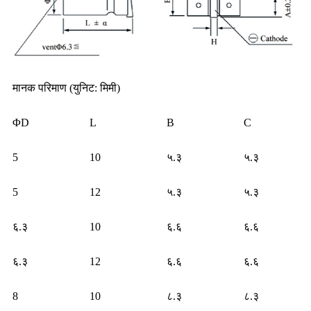
मानक परिमाण (युनिट: मिमी)
ΦD
L
B
C
5
10
५.३
५.३
5
12
५.३
५.३
६.३
10
६.६
६.६
६.३
12
६.६
६.६
8
10
८.३
८.३