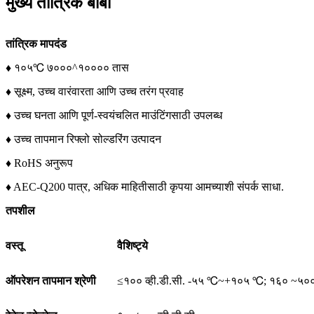
मुख्य तांत्रिक बाबी
तांत्रिक मापदंड
♦ १०५℃ ७०००^१०००० तास
♦ सूक्ष्म, उच्च वारंवारता आणि उच्च तरंग प्रवाह
♦ उच्च घनता आणि पूर्ण-स्वयंचलित माउंटिंगसाठी उपलब्ध
♦ उच्च तापमान रिफ्लो सोल्डरिंग उत्पादन
♦ RoHS अनुरूप
♦ AEC-Q200 पात्र, अधिक माहितीसाठी कृपया आमच्याशी संपर्क साधा.
तपशील
वस्तू
वैशिष्ट्ये
ऑपरेशन तापमान श्रेणी
≤१०० व्ही.डी.सी. -५५ ℃~+१०५ ℃; १६० ~५००