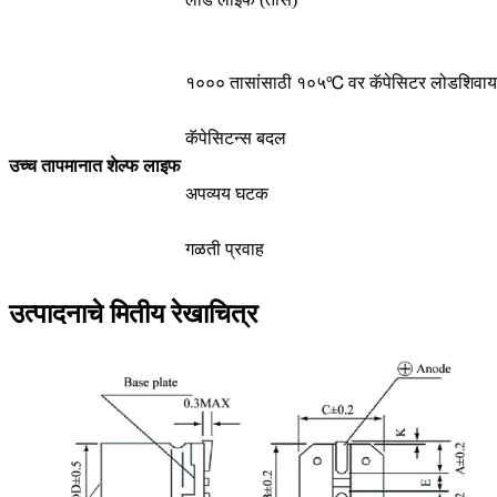
१००० तासांसाठी १०५℃ वर कॅपेसिटर लोडशिवाय 
कॅपेसिटन्स बदल
उच्च तापमानात शेल्फ लाइफ
अपव्यय घटक
गळती प्रवाह
उत्पादनाचे मितीय रेखाचित्र