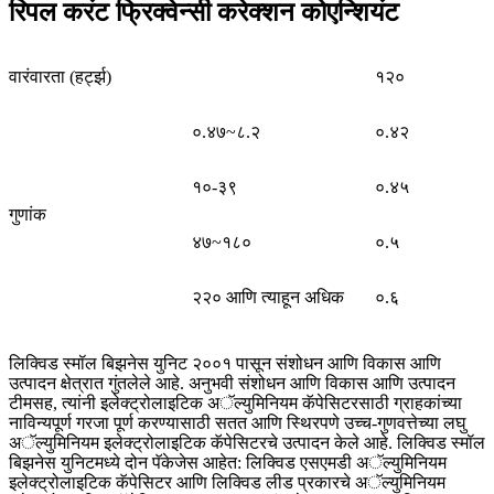
रिपल करंट फ्रिक्वेन्सी करेक्शन कोएन्शियंट
वारंवारता (हर्ट्झ)
१२०
०.४७~८.२
०.४२
१०-३९
०.४५
गुणांक
४७~१८०
०.५
२२० आणि त्याहून अधिक
०.६
लिक्विड स्मॉल बिझनेस युनिट २००१ पासून संशोधन आणि विकास आणि
उत्पादन क्षेत्रात गुंतलेले आहे. अनुभवी संशोधन आणि विकास आणि उत्पादन
टीमसह, त्यांनी इलेक्ट्रोलाइटिक अॅल्युमिनियम कॅपेसिटरसाठी ग्राहकांच्या
नाविन्यपूर्ण गरजा पूर्ण करण्यासाठी सतत आणि स्थिरपणे उच्च-गुणवत्तेच्या लघु
अॅल्युमिनियम इलेक्ट्रोलाइटिक कॅपेसिटरचे उत्पादन केले आहे. लिक्विड स्मॉल
बिझनेस युनिटमध्ये दोन पॅकेजेस आहेत: लिक्विड एसएमडी अॅल्युमिनियम
इलेक्ट्रोलाइटिक कॅपेसिटर आणि लिक्विड लीड प्रकारचे अॅल्युमिनियम