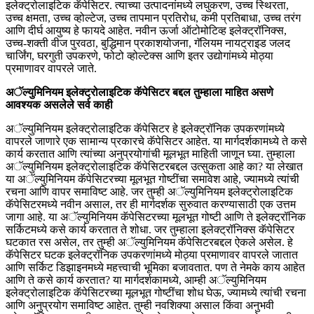
इलेक्ट्रोलाइटिक कॅपेसिटर. त्याच्या उत्पादनांमध्ये लघुकरण, उच्च स्थिरता,
उच्च क्षमता, उच्च व्होल्टेज, उच्च तापमान प्रतिरोध, कमी प्रतिबाधा, उच्च तरंग
आणि दीर्घ आयुष्य हे फायदे आहेत. नवीन ऊर्जा ऑटोमोटिव्ह इलेक्ट्रॉनिक्स,
उच्च-शक्ती वीज पुरवठा, बुद्धिमान प्रकाशयोजना, गॅलियम नायट्राइड जलद
चार्जिंग, घरगुती उपकरणे, फोटो व्होल्टेक्स आणि इतर उद्योगांमध्ये मोठ्या
प्रमाणावर वापरले जाते.
अॅल्युमिनियम इलेक्ट्रोलाइटिक कॅपेसिटर बद्दल तुम्हाला माहित असणे
आवश्यक असलेले सर्व काही
अॅल्युमिनियम इलेक्ट्रोलाइटिक कॅपेसिटर हे इलेक्ट्रॉनिक उपकरणांमध्ये
वापरले जाणारे एक सामान्य प्रकारचे कॅपेसिटर आहेत. या मार्गदर्शकामध्ये ते कसे
कार्य करतात आणि त्यांच्या अनुप्रयोगांची मूलभूत माहिती जाणून घ्या. तुम्हाला
अॅल्युमिनियम इलेक्ट्रोलाइटिक कॅपेसिटरबद्दल उत्सुकता आहे का? या लेखात
या अॅल्युमिनियम कॅपेसिटरच्या मूलभूत गोष्टींचा समावेश आहे, ज्यामध्ये त्यांची
रचना आणि वापर समाविष्ट आहे. जर तुम्ही अॅल्युमिनियम इलेक्ट्रोलाइटिक
कॅपेसिटरमध्ये नवीन असाल, तर ही मार्गदर्शक सुरुवात करण्यासाठी एक उत्तम
जागा आहे. या अॅल्युमिनियम कॅपेसिटरच्या मूलभूत गोष्टी आणि ते इलेक्ट्रॉनिक
सर्किटमध्ये कसे कार्य करतात ते शोधा. जर तुम्हाला इलेक्ट्रॉनिक्स कॅपेसिटर
घटकात रस असेल, तर तुम्ही अॅल्युमिनियम कॅपेसिटरबद्दल ऐकले असेल. हे
कॅपेसिटर घटक इलेक्ट्रॉनिक उपकरणांमध्ये मोठ्या प्रमाणावर वापरले जातात
आणि सर्किट डिझाइनमध्ये महत्त्वाची भूमिका बजावतात. पण ते नेमके काय आहेत
आणि ते कसे कार्य करतात? या मार्गदर्शकामध्ये, आम्ही अॅल्युमिनियम
इलेक्ट्रोलाइटिक कॅपेसिटरच्या मूलभूत गोष्टींचा शोध घेऊ, ज्यामध्ये त्यांची रचना
आणि अनुप्रयोग समाविष्ट आहेत. तुम्ही नवशिक्या असाल किंवा अनुभवी