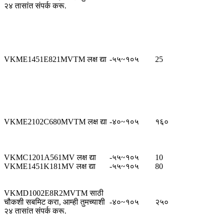
२४ तासांत संपर्क करू.
VKME1451E821MVTM लक्ष द्या
-५५~१०५
25
VKME2102C680MVTM लक्ष द्या
-४०~१०५
१६०
VKMC1201A561MV लक्ष द्या
-५५~१०५
10
VKME1451K181MV लक्ष द्या
-५५~१०५
80
VKMD1002E8R2MVTM साठी
चौकशी सबमिट करा, आम्ही तुमच्याशी
-४०~१०५
२५०
२४ तासांत संपर्क करू.