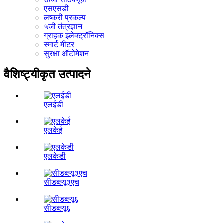
एसएसडी
लष्करी प्रकल्प
५जी तंत्रज्ञान
ग्राहक इलेक्ट्रॉनिक्स
स्मार्ट मीटर
सुरक्षा ऑटोमेशन
वैशिष्ट्यीकृत उत्पादने
एलईडी
एलकेई
एलकेडी
सीडब्ल्यू३एच
सीडब्ल्यू६