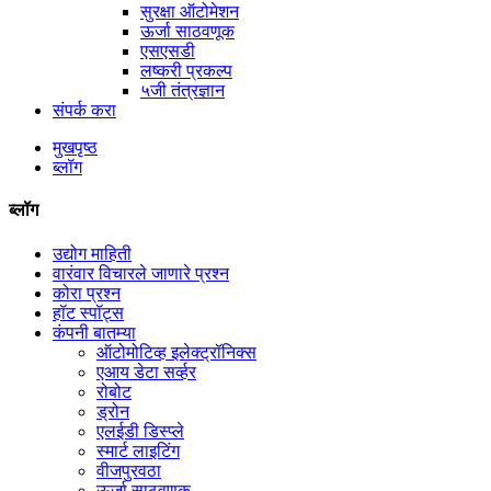
सुरक्षा ऑटोमेशन
ऊर्जा साठवणूक
एसएसडी
लष्करी प्रकल्प
५जी तंत्रज्ञान
संपर्क करा
मुखपृष्ठ
ब्लॉग
ब्लॉग
उद्योग माहिती
वारंवार विचारले जाणारे प्रश्न
कोरा प्रश्न
हॉट स्पॉट्स
कंपनी बातम्या
ऑटोमोटिव्ह इलेक्ट्रॉनिक्स
एआय डेटा सर्व्हर
रोबोट
ड्रोन
एलईडी डिस्प्ले
स्मार्ट लाइटिंग
वीजपुरवठा
ऊर्जा साठवणूक