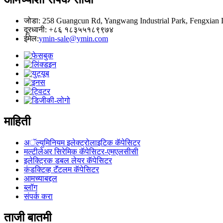
जोडा: 258 Guangcun Rd, Yangwang Industrial Park, Fengxian D
दूरध्वनी: +८६ १८३५५१८९९७४
ईमेल:
ymin-sale@ymin.com
माहिती
अॅल्युमिनियम इलेक्ट्रोलाइटिक कॅपेसिटर
मल्टीलेअर सिरेमिक कॅपेसिटर-एमएलसीसी
इलेक्ट्रिक डबल लेयर कॅपेसिटर
कंडक्टिव्ह टॅंटलम कॅपेसिटर
आमच्याबद्दल
ब्लॉग
संपर्क करा
ताजी बातमी