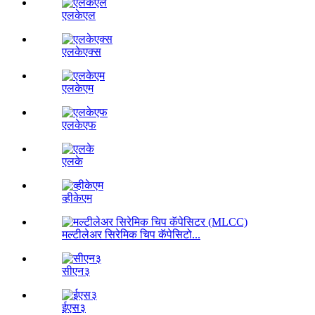
एलकेएल
एलकेएक्स
एलकेएम
एलकेएफ
एलके
व्हीकेएम
मल्टीलेअर सिरेमिक चिप कॅपेसिटो...
सीएन३
ईएस३