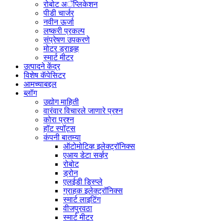
रोबोट अॅप्लिकेशन
पीडी चार्जर
नवीन ऊर्जा
लष्करी प्रकल्प
संप्रेषण उपकरणे
मोटर ड्राइव्ह
स्मार्ट मीटर
उत्पादने केंद्र
विशेष कॅपेसिटर
आमच्याबद्दल
ब्लॉग
उद्योग माहिती
वारंवार विचारले जाणारे प्रश्न
कोरा प्रश्न
हॉट स्पॉट्स
कंपनी बातम्या
ऑटोमोटिव्ह इलेक्ट्रॉनिक्स
एआय डेटा सर्व्हर
रोबोट
ड्रोन
एलईडी डिस्प्ले
ग्राहक इलेक्ट्रॉनिक्स
स्मार्ट लाइटिंग
वीजपुरवठा
स्मार्ट मीटर