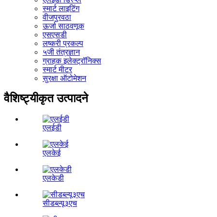
स्मार्ट लाइटिंग
वीजपुरवठा
ऊर्जा साठवणूक
एसएसडी
लष्करी प्रकल्प
५जी तंत्रज्ञान
ग्राहक इलेक्ट्रॉनिक्स
स्मार्ट मीटर
सुरक्षा ऑटोमेशन
वैशिष्ट्यीकृत उत्पादने
एलईडी
एलकेई
एलकेडी
सीडब्ल्यू३एच