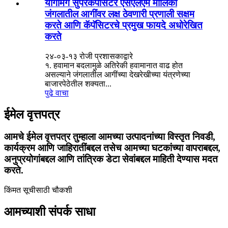
योंगमिंग सुपरकॅपॅसिटर एसएलएम मालिका
जंगलातील आगींवर लक्ष ठेवणारी प्रणाली सक्षम
करते आणि कॅपॅसिटरचे प्रमुख फायदे अधोरेखित
करते
२४-०३-१३ रोजी प्रशासकाद्वारे
१. हवामान बदलामुळे अतिरेकी हवामानात वाढ होत
असल्याने जंगलातील आगींच्या देखरेखीच्या यंत्रणेच्या
बाजारपेठेतील शक्यता...
पुढे वाचा
ईमेल वृत्तपत्र
आमचे ईमेल वृत्तपत्र तुम्हाला आमच्या उत्पादनांच्या विस्तृत निवडी,
कार्यक्रम आणि जाहिरातींबद्दल तसेच आमच्या घटकांच्या वापराबद्दल,
अनुप्रयोगांबद्दल आणि तांत्रिक डेटा सेवांबद्दल माहिती देण्यास मदत
करते.
किंमत सूचीसाठी चौकशी
आमच्याशी संपर्क साधा