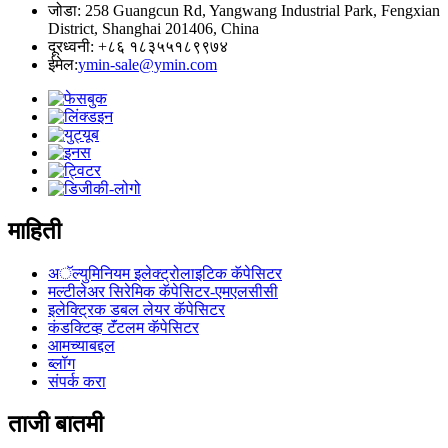
जोडा: 258 Guangcun Rd, Yangwang Industrial Park, Fengxian
District, Shanghai 201406, China
दूरध्वनी: +८६ १८३५५१८९९७४
ईमेल:
ymin-sale@ymin.com
माहिती
अॅल्युमिनियम इलेक्ट्रोलाइटिक कॅपेसिटर
मल्टीलेअर सिरेमिक कॅपेसिटर-एमएलसीसी
इलेक्ट्रिक डबल लेयर कॅपेसिटर
कंडक्टिव्ह टॅंटलम कॅपेसिटर
आमच्याबद्दल
ब्लॉग
संपर्क करा
ताजी बातमी