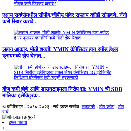
एआय सर्व्हर्समधील सीपीयू/जीपीयू पॉवर सप्लाय कोंडी सोडवणे: नॅनो
कसे स्थिर करावे...
लहान आकार, मोठी शक्ती! YMIN कॅपेसिटर हाय-स्पीड हेअर
ड्रायमध्ये झेप घेतात...
वीज कमी होणे आणि डाउनटाइमला निरोप द्या: YMIN ची SDB
मालिका इलेक्ट्रिक...
© कॉपीराइट - २०१०-२०२३ : सर्व हक्क राखीव.
साइटमॅप
-
टॉप ब्लॉग
-
टॉप
सर्च
ईमेल पाठवा
x