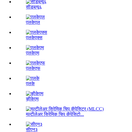
सीडब्ल्यू६
एलकेएल
एलकेएक्स
एलकेएम
एलकेएफ
एलके
व्हीकेएम
मल्टीलेअर सिरेमिक चिप कॅपेसिटो...
सीएन३