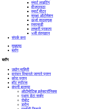
स्मार्ट लाइटिंग
वीजपुरवठा
स्मार्ट मीटर
सुरक्षा ऑटोमेशन
ऊर्जा साठवणूक
एसएसडी
लष्करी प्रकल्प
५जी तंत्रज्ञान
संपर्क करा
मुखपृष्ठ
ब्लॉग
ब्लॉग
उद्योग माहिती
वारंवार विचारले जाणारे प्रश्न
कोरा प्रश्न
हॉट स्पॉट्स
कंपनी बातम्या
ऑटोमोटिव्ह इलेक्ट्रॉनिक्स
एआय डेटा सर्व्हर
रोबोट
ड्रोन
एलईडी डिस्प्ले