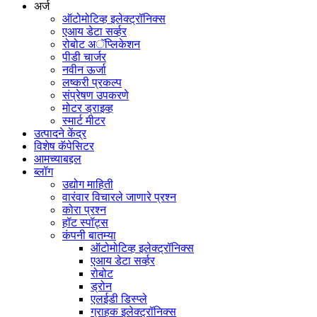
अर्ज
ऑटोमोटिव्ह इलेक्ट्रॉनिक्स
एआय डेटा सर्व्हर
रोबोट अॅप्लिकेशन
पीडी चार्जर
नवीन ऊर्जा
लष्करी प्रकल्प
संप्रेषण उपकरणे
मोटर ड्राइव्ह
स्मार्ट मीटर
उत्पादने केंद्र
विशेष कॅपेसिटर
आमच्याबद्दल
ब्लॉग
उद्योग माहिती
वारंवार विचारले जाणारे प्रश्न
कोरा प्रश्न
हॉट स्पॉट्स
कंपनी बातम्या
ऑटोमोटिव्ह इलेक्ट्रॉनिक्स
एआय डेटा सर्व्हर
रोबोट
ड्रोन
एलईडी डिस्प्ले
ग्राहक इलेक्ट्रॉनिक्स