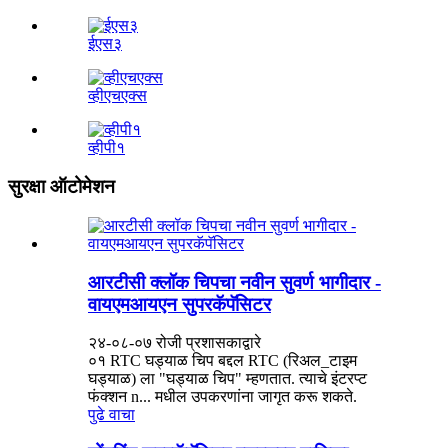
ईएस३
व्हीएचएक्स
व्हीपी१
सुरक्षा ऑटोमेशन
आरटीसी क्लॉक चिपचा नवीन सुवर्ण भागीदार -
वायएमआयएन सुपरकॅपॅसिटर
२४-०८-०७ रोजी प्रशासकाद्वारे
०१ RTC घड्याळ चिप बद्दल RTC (रिअल_टाइम
घड्याळ) ला "घड्याळ चिप" म्हणतात. त्याचे इंटरप्ट
फंक्शन n... मधील उपकरणांना जागृत करू शकते.
पुढे वाचा