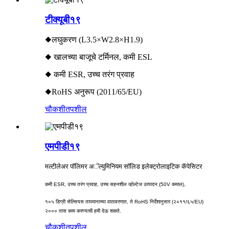
टीक्यूबी१९
◆लघुकरण (L3.5×W2.8×H1.9)
◆ खालच्या बाजूचे टर्मिनल, कमी ESL
◆ कमी ESR, उच्च तरंग प्रवाह
◆RoHS अनुरूप (2011/65/EU)
चौकशी
तपशील
एमपीडी१९
मल्टीलेअर पॉलिमर अॅल्युमिनियम सॉलिड इलेक्ट्रोलाइटिक कॅपेसिटर
कमी ESR, उच्च तरंग प्रवाह, उच्च सहनशील व्होल्टेज उत्पादन (50V कमाल),
१०५ डिग्री सेल्सियस तापमानाच्या वातावरणात, ते RoHS निर्देशानुसार (२०११/६५/EU)
२००० तास काम करण्याची हमी देऊ शकते.
चौकशी
तपशील