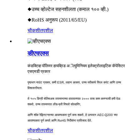
◆उच्च व्होल्टेज सहनशीलता (कमाल १०० व्ही.)
◆RoHS अनुरूप (2011/65/EU)
चौकशी
तपशील
व्हीएचएक्स
कंडक्टिव्ह पॉलिमर हायब्रिड अॅल्युमिनियम इलेक्ट्रोलाइटिक कॅपेसिटर
एसएमडी प्रकार
पृष्ठभाग माउंट प्रकार, कमी ESR, लहान आकार, उच्च स्वीकार्य रिपल करंट आणि उच्च
विश्वसनीयता.
ते १०५ डिग्री सेल्सिअस तापमानाच्या वातावरणात २००० तास काम करण्याची हमी देऊ
शकते, उच्च तापमानात लीड-फ्री रिफ्लो सोल्डरिंग,
आणि शॉक रेझिस्टन्सच्या आवश्यकता पूर्ण करू शकते. हे उत्पादन AEC-Q200 च्या
आवश्यकता पूर्ण करते आणि RoHS निर्देशांना प्रतिसाद देते.
चौकशी
तपशील