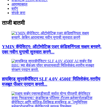
आमच्याबद्दल
ब्लॉग
संपर्क करा
ताजी बातमी
YMIN कॅपेसिटर: ऑटोमोटिव्ह एअर कंडिशनिंगला सक्षम बनवणे,
एका नवीन युगाची सुरुवात करणे...
हायब्रिड सुपरकॅपॅसिटर SLF 4.0V 4500F मिलिसेकंद-स्तरीय
मजबूत पीआर प्रदान करतो...