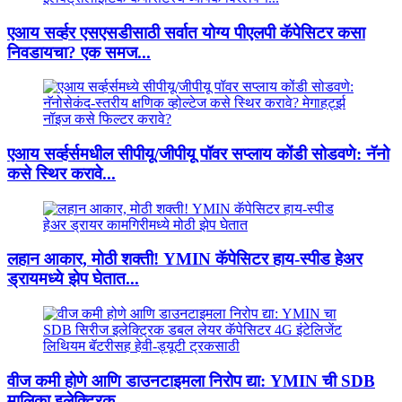
एआय सर्व्हर एसएसडीसाठी सर्वात योग्य पीएलपी कॅपेसिटर कसा
निवडायचा? एक समज...
एआय सर्व्हर्समधील सीपीयू/जीपीयू पॉवर सप्लाय कोंडी सोडवणे: नॅनो
कसे स्थिर करावे...
लहान आकार, मोठी शक्ती! YMIN कॅपेसिटर हाय-स्पीड हेअर
ड्रायमध्ये झेप घेतात...
वीज कमी होणे आणि डाउनटाइमला निरोप द्या: YMIN ची SDB
मालिका इलेक्ट्रिक...