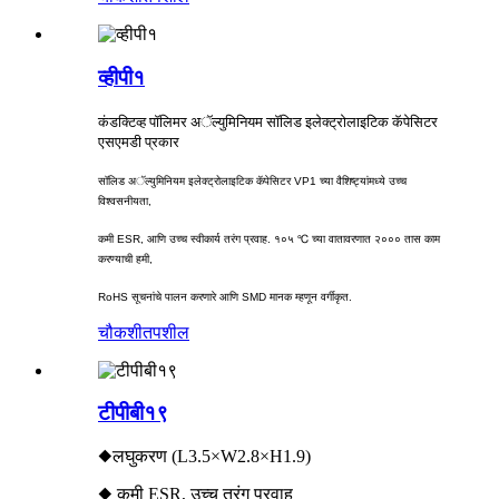
व्हीपी१
कंडक्टिव्ह पॉलिमर अॅल्युमिनियम सॉलिड इलेक्ट्रोलाइटिक कॅपेसिटर
एसएमडी प्रकार
सॉलिड अॅल्युमिनियम इलेक्ट्रोलाइटिक कॅपेसिटर VP1 च्या वैशिष्ट्यांमध्ये उच्च
विश्वसनीयता,
कमी ESR, आणि उच्च स्वीकार्य तरंग प्रवाह. १०५ ℃ च्या वातावरणात २००० तास काम
करण्याची हमी,
RoHS सूचनांचे पालन करणारे आणि SMD मानक म्हणून वर्गीकृत.
चौकशी
तपशील
टीपीबी१९
◆लघुकरण (L3.5×W2.8×H1.9)
◆ कमी ESR, उच्च तरंग प्रवाह