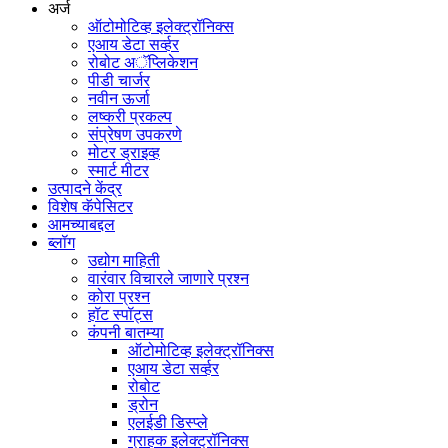
अर्ज
ऑटोमोटिव्ह इलेक्ट्रॉनिक्स
एआय डेटा सर्व्हर
रोबोट अॅप्लिकेशन
पीडी चार्जर
नवीन ऊर्जा
लष्करी प्रकल्प
संप्रेषण उपकरणे
मोटर ड्राइव्ह
स्मार्ट मीटर
उत्पादने केंद्र
विशेष कॅपेसिटर
आमच्याबद्दल
ब्लॉग
उद्योग माहिती
वारंवार विचारले जाणारे प्रश्न
कोरा प्रश्न
हॉट स्पॉट्स
कंपनी बातम्या
ऑटोमोटिव्ह इलेक्ट्रॉनिक्स
एआय डेटा सर्व्हर
रोबोट
ड्रोन
एलईडी डिस्प्ले
ग्राहक इलेक्ट्रॉनिक्स