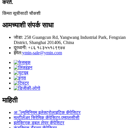
करते.
किंमत सूचीसाठी चौकशी
आमच्याशी संपर्क साधा
जोडा: 258 Guangcun Rd, Yangwang Industrial Park, Fengxian
District, Shanghai 201406, China
दूरध्वनी: +८६ १८३५५१८९९७४
ईमेल:
ymin-sale@ymin.com
माहिती
अॅल्युमिनियम इलेक्ट्रोलाइटिक कॅपेसिटर
मल्टीलेअर सिरेमिक कॅपेसिटर-एमएलसीसी
इलेक्ट्रिक डबल लेयर कॅपेसिटर
कंडक्टिव्ह टॅंटलम कॅपेसिटर