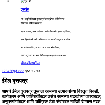
एलके
अॅल्युमिनियम इलेक्ट्रोलाइटिक कॅपेसिटर
रेडियल लीड प्रकार
लहान आकार, उच्च वारंवारता आणि मोठा तरंग प्रवाह प्रतिकार,
उच्च-फ्रिक्वेन्सी कमी-प्रतिबाधा उच्च-अंत वीज पुरवठा समर्पित,
१०५ पेक्षा कमी ६०००~८००० तास
°से
पर्यावरण,
AEC-Q200 RoHS निर्देश पत्रव्यवहाराचे पालन करते.
चौकशी
तपशील
1
2
3
4
5
6
पुढे >
>>
पृष्ठ १ / १०
ईमेल वृत्तपत्र
आमचे ईमेल वृत्तपत्र तुम्हाला आमच्या उत्पादनांच्या विस्तृत निवडी,
कार्यक्रम आणि जाहिरातींबद्दल तसेच आमच्या घटकांच्या वापराबद्दल,
अनुप्रयोगांबद्दल आणि तांत्रिक डेटा सेवांबद्दल माहिती देण्यास मदत