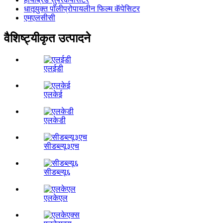
धातूयुक्त पॉलीप्रोपायलीन फिल्म कॅपेसिटर
एमएलसीसी
वैशिष्ट्यीकृत उत्पादने
एलईडी
एलकेई
एलकेडी
सीडब्ल्यू३एच
सीडब्ल्यू६
एलकेएल