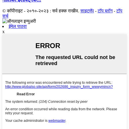
© कॉपीराइट - २०१०-२०२३ : सर्व हक्क राखीव.
साइटमॅप
-
टॉप ब्लॉग
-
टॉप
सर्च
ईमेल पाठवा
x