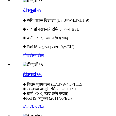
टीक्यूडी१९
◆ अति-पातळ डिझाइन (L7.3×W4.3×H1.9)
◆ तळाशी बसवलेले टर्मिनल, कमी ESL
◆ कमी ESR, उच्च तरंग प्रवाह
◆ RoHS अनुरूप (२०११/६५/EU)
चौकशी
तपशील
टीक्यूडी१५
◆ स्लिम प्रोफाइल (L7.3×W4.3×H1.5)
◆ खालच्या बाजूचे टर्मिनल, कमी ESL
◆ कमी ESR, उच्च तरंग प्रवाह
◆RoHS अनुरूप (2011/65/EU)
चौकशी
तपशील