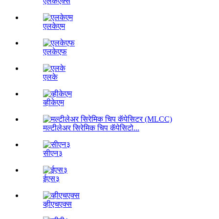
एलकेएक्स
एलकेएम
एलकेएफ
एलके
व्हीकेएम
मल्टीलेअर सिरेमिक चिप कॅपेसिटो...
सीएन३
ईएस३
व्हीएचएक्स