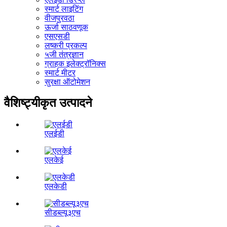
स्मार्ट लाइटिंग
वीजपुरवठा
ऊर्जा साठवणूक
एसएसडी
लष्करी प्रकल्प
५जी तंत्रज्ञान
ग्राहक इलेक्ट्रॉनिक्स
स्मार्ट मीटर
सुरक्षा ऑटोमेशन
वैशिष्ट्यीकृत उत्पादने
एलईडी
एलकेई
एलकेडी
सीडब्ल्यू३एच