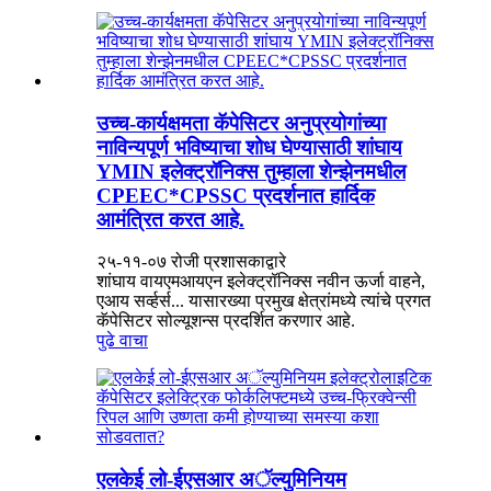
उच्च-कार्यक्षमता कॅपेसिटर अनुप्रयोगांच्या
नाविन्यपूर्ण भविष्याचा शोध घेण्यासाठी शांघाय
YMIN इलेक्ट्रॉनिक्स तुम्हाला शेन्झेनमधील
CPEEC*CPSSC प्रदर्शनात हार्दिक
आमंत्रित करत आहे.
२५-११-०७ रोजी प्रशासकाद्वारे
शांघाय वायएमआयएन इलेक्ट्रॉनिक्स नवीन ऊर्जा वाहने,
एआय सर्व्हर्स... यासारख्या प्रमुख क्षेत्रांमध्ये त्यांचे प्रगत
कॅपेसिटर सोल्यूशन्स प्रदर्शित करणार आहे.
पुढे वाचा
एलकेई लो-ईएसआर अॅल्युमिनियम