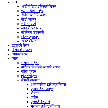
अर्ज
ऑटोमोटिव्ह इलेक्ट्रॉनिक्स
एआय डेटा सर्व्हर
रोबोट अॅप्लिकेशन
पीडी चार्जर
नवीन ऊर्जा
लष्करी प्रकल्प
संप्रेषण उपकरणे
मोटर ड्राइव्ह
स्मार्ट मीटर
उत्पादने केंद्र
विशेष कॅपेसिटर
आमच्याबद्दल
ब्लॉग
उद्योग माहिती
वारंवार विचारले जाणारे प्रश्न
कोरा प्रश्न
हॉट स्पॉट्स
कंपनी बातम्या
ऑटोमोटिव्ह इलेक्ट्रॉनिक्स
एआय डेटा सर्व्हर
रोबोट
ड्रोन
एलईडी डिस्प्ले
ग्राहक इलेक्ट्रॉनिक्स