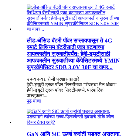
लीड-अ‍ॅसिड बॅटरी पॉवर सप्लायपासून ते 4G
स्मार्ट लिथियम बॅटरीसाठी एका बटणाच्या
आपत्कालीन सुरुवातीपर्यंत: हेवी-ड्युटीसाठी
आपत्कालीन सुरुवातीच्या कॅपेसिटरमध्ये YMIN
सुपरकॅपेसिटर SDB 3.0V 30F चा वापर...
२५-१२-१८ रोजी प्रशासकाद्वारे
हेवी-ड्यूटी ट्रक पॉवर सिस्टीमचा "शेवटचा मैल धोका"
हेवी-ड्यूटी ट्रक पॉवर सिस्टीममध्ये, पारंपारिक
वास्तुकला...
पुढे वाचा
GaN आणि SiC ऊर्जा क्रांती घडवत असताना,