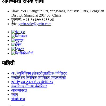
आमच्याशी संपर्क साधा
जोडा: 258 Guangcun Rd, Yangwang Industrial Park, Fengxian
District, Shanghai 201406, China
दूरध्वनी: +८६ १८३५५१८९९७४
ईमेल:
ymin-sale@ymin.com
माहिती
अॅल्युमिनियम इलेक्ट्रोलाइटिक कॅपेसिटर
मल्टीलेअर सिरेमिक कॅपेसिटर-एमएलसीसी
इलेक्ट्रिक डबल लेयर कॅपेसिटर
कंडक्टिव्ह टॅंटलम कॅपेसिटर
आमच्याबद्दल
ब्लॉग
संपर्क करा