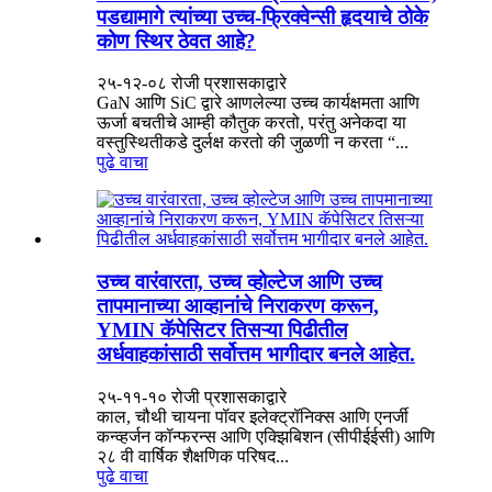
पडद्यामागे त्यांच्या उच्च-फ्रिक्वेन्सी हृदयाचे ठोके
कोण स्थिर ठेवत आहे?
२५-१२-०८ रोजी प्रशासकाद्वारे
GaN आणि SiC द्वारे आणलेल्या उच्च कार्यक्षमता आणि
ऊर्जा बचतीचे आम्ही कौतुक करतो, परंतु अनेकदा या
वस्तुस्थितीकडे दुर्लक्ष करतो की जुळणी न करता “...
पुढे वाचा
उच्च वारंवारता, उच्च व्होल्टेज आणि उच्च
तापमानाच्या आव्हानांचे निराकरण करून,
YMIN कॅपेसिटर तिसऱ्या पिढीतील
अर्धवाहकांसाठी सर्वोत्तम भागीदार बनले आहेत.
२५-११-१० रोजी प्रशासकाद्वारे
काल, चौथी चायना पॉवर इलेक्ट्रॉनिक्स आणि एनर्जी
कन्व्हर्जन कॉन्फरन्स आणि एक्झिबिशन (सीपीईईसी) आणि
२८ वी वार्षिक शैक्षणिक परिषद...
पुढे वाचा