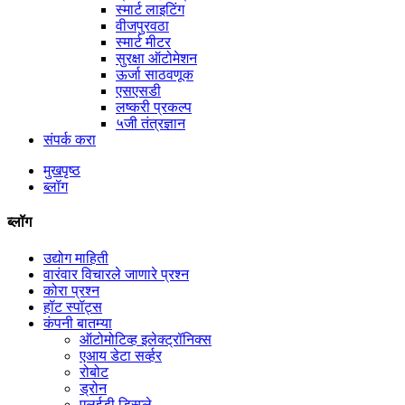
स्मार्ट लाइटिंग
वीजपुरवठा
स्मार्ट मीटर
सुरक्षा ऑटोमेशन
ऊर्जा साठवणूक
एसएसडी
लष्करी प्रकल्प
५जी तंत्रज्ञान
संपर्क करा
मुखपृष्ठ
ब्लॉग
ब्लॉग
उद्योग माहिती
वारंवार विचारले जाणारे प्रश्न
कोरा प्रश्न
हॉट स्पॉट्स
कंपनी बातम्या
ऑटोमोटिव्ह इलेक्ट्रॉनिक्स
एआय डेटा सर्व्हर
रोबोट
ड्रोन
एलईडी डिस्प्ले