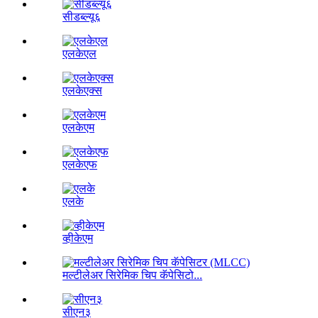
सीडब्ल्यू६
एलकेएल
एलकेएक्स
एलकेएम
एलकेएफ
एलके
व्हीकेएम
मल्टीलेअर सिरेमिक चिप कॅपेसिटो...
सीएन३