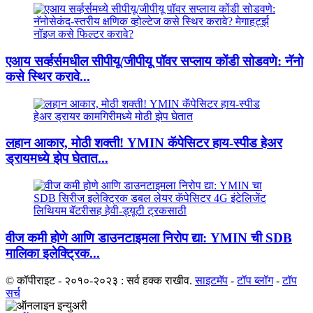
एआय सर्व्हर्समधील सीपीयू/जीपीयू पॉवर सप्लाय कोंडी सोडवणे: नॅनो
कसे स्थिर करावे...
लहान आकार, मोठी शक्ती! YMIN कॅपेसिटर हाय-स्पीड हेअर
ड्रायमध्ये झेप घेतात...
वीज कमी होणे आणि डाउनटाइमला निरोप द्या: YMIN ची SDB
मालिका इलेक्ट्रिक...
© कॉपीराइट - २०१०-२०२३ : सर्व हक्क राखीव.
साइटमॅप
-
टॉप ब्लॉग
-
टॉप
सर्च