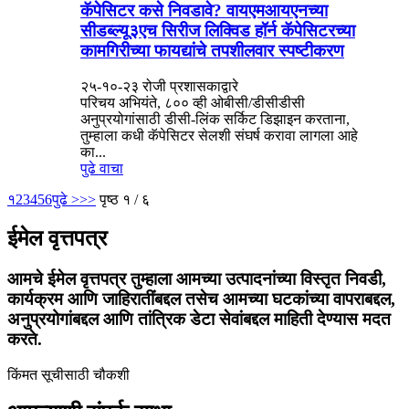
कॅपेसिटर कसे निवडावे? वायएमआयएनच्या
सीडब्ल्यू३एच सिरीज लिक्विड हॉर्न कॅपेसिटरच्या
कामगिरीच्या फायद्यांचे तपशीलवार स्पष्टीकरण
२५-१०-२३ रोजी प्रशासकाद्वारे
परिचय अभियंते, ८०० व्ही ओबीसी/डीसीडीसी
अनुप्रयोगांसाठी डीसी-लिंक सर्किट डिझाइन करताना,
तुम्हाला कधी कॅपेसिटर सेलशी संघर्ष करावा लागला आहे
का...
पुढे वाचा
१
2
3
4
5
6
पुढे >
>>
पृष्ठ १ / ६
ईमेल वृत्तपत्र
आमचे ईमेल वृत्तपत्र तुम्हाला आमच्या उत्पादनांच्या विस्तृत निवडी,
कार्यक्रम आणि जाहिरातींबद्दल तसेच आमच्या घटकांच्या वापराबद्दल,
अनुप्रयोगांबद्दल आणि तांत्रिक डेटा सेवांबद्दल माहिती देण्यास मदत
करते.
किंमत सूचीसाठी चौकशी