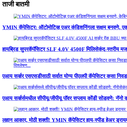
ताजी बातमी
YMIN कॅपेसिटर: ऑटोमोटिव्ह एअर कंडिशनिंगला सक्षम बनवणे, एका
हायब्रिड सुपरकॅपॅसिटर SLF 4.0V 4500F मिलिसेकंद-स्तरीय मजब
एआय सर्व्हर एसएसडीसाठी सर्वात योग्य पीएलपी कॅपेसिटर कसा नि
एआय सर्व्हर्समधील सीपीयू/जीपीयू पॉवर सप्लाय कोंडी सोडवणे: नॅनो क
लहान आकार, मोठी शक्ती! YMIN कॅपेसिटर हाय-स्पीड हेअर ड्रायमध्