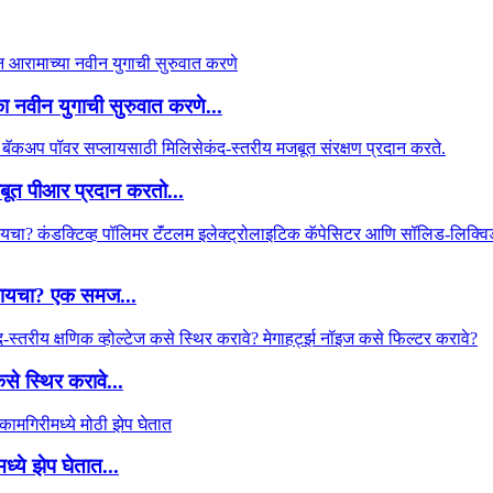
 नवीन युगाची सुरुवात करणे...
ूत पीआर प्रदान करतो...
वडायचा? एक समज...
से स्थिर करावे...
ये झेप घेतात...