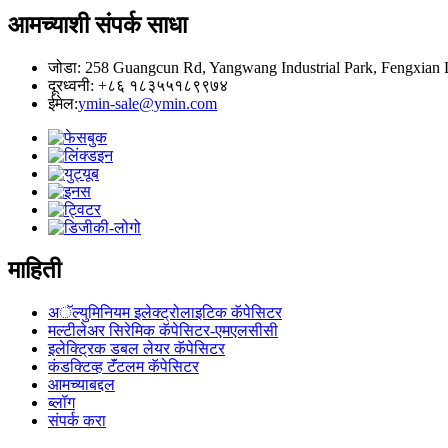
आमच्याशी संपर्क साधा
जोडा: 258 Guangcun Rd, Yangwang Industrial Park, Fengxian D
दूरध्वनी: +८६ १८३५५१८९९७४
ईमेल:
ymin-sale@ymin.com
माहिती
अॅल्युमिनियम इलेक्ट्रोलाइटिक कॅपेसिटर
मल्टीलेअर सिरेमिक कॅपेसिटर-एमएलसीसी
इलेक्ट्रिक डबल लेयर कॅपेसिटर
कंडक्टिव्ह टॅंटलम कॅपेसिटर
आमच्याबद्दल
ब्लॉग
संपर्क करा