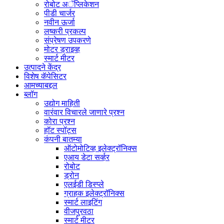
रोबोट अॅप्लिकेशन
पीडी चार्जर
नवीन ऊर्जा
लष्करी प्रकल्प
संप्रेषण उपकरणे
मोटर ड्राइव्ह
स्मार्ट मीटर
उत्पादने केंद्र
विशेष कॅपेसिटर
आमच्याबद्दल
ब्लॉग
उद्योग माहिती
वारंवार विचारले जाणारे प्रश्न
कोरा प्रश्न
हॉट स्पॉट्स
कंपनी बातम्या
ऑटोमोटिव्ह इलेक्ट्रॉनिक्स
एआय डेटा सर्व्हर
रोबोट
ड्रोन
एलईडी डिस्प्ले
ग्राहक इलेक्ट्रॉनिक्स
स्मार्ट लाइटिंग
वीजपुरवठा
स्मार्ट मीटर