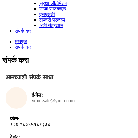
सुरक्षा ऑटोमेशन
ऊर्जा साठवणूक
एसएसडी
लष्करी प्रकल्प
५जी तंत्रज्ञान
संपर्क करा
मुखपृष्ठ
संपर्क करा
संपर्क करा
आमच्याशी संपर्क साधा
ई-मेल:
ymin-sale@ymin.com
फोन:
+८६ १८३५५१८९९७४
वेचॅट: