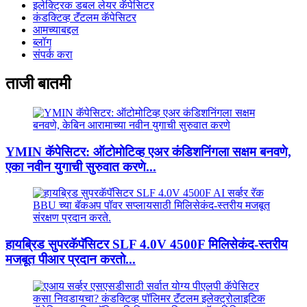
इलेक्ट्रिक डबल लेयर कॅपेसिटर
कंडक्टिव्ह टॅंटलम कॅपेसिटर
आमच्याबद्दल
ब्लॉग
संपर्क करा
ताजी बातमी
YMIN कॅपेसिटर: ऑटोमोटिव्ह एअर कंडिशनिंगला सक्षम बनवणे,
एका नवीन युगाची सुरुवात करणे...
हायब्रिड सुपरकॅपॅसिटर SLF 4.0V 4500F मिलिसेकंद-स्तरीय
मजबूत पीआर प्रदान करतो...