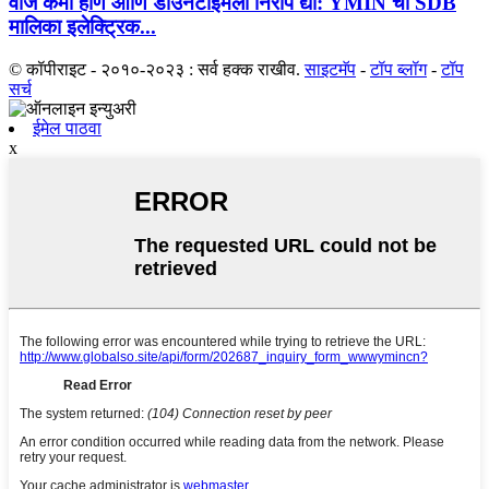
वीज कमी होणे आणि डाउनटाइमला निरोप द्या: YMIN ची SDB
मालिका इलेक्ट्रिक...
© कॉपीराइट - २०१०-२०२३ : सर्व हक्क राखीव.
साइटमॅप
-
टॉप ब्लॉग
-
टॉप
सर्च
ईमेल पाठवा
x