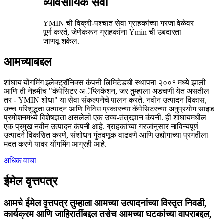
व्यावसायिक सेवा
YMIN ची विक्री-पश्चात सेवा ग्राहकांच्या गरजा वेळेवर
पूर्ण करते, जेणेकरून ग्राहकांना Ymin ची उबदारता
जाणवू शकेल.
आमच्याबद्दल
शांघाय योंगमिंग इलेक्ट्रॉनिक्स कंपनी लिमिटेडची स्थापना २००१ मध्ये झाली
आणि ती नेहमीच "कॅपेसिटर अॅप्लिकेशन, जर तुम्हाला अडचणी येत असतील
तर - YMIN शोधा" या सेवा संकल्पनेचे पालन करते. नवीन उत्पादन विकास,
उच्च-परिशुद्धता उत्पादन आणि विविध प्रकारच्या कॅपेसिटरच्या अनुप्रयोग-साइड
प्रमोशनमध्ये विशेषज्ञता असलेली एक उच्च-तंत्रज्ञान कंपनी. ही शांघायमधील
एक प्रमुख नवीन उत्पादन कंपनी आहे. ग्राहकांच्या गरजांनुसार नाविन्यपूर्ण
उत्पादने विकसित करणे, संशोधन गुंतवणूक वाढवणे आणि उद्योगाच्या प्रगतीला
मदत करणे यावर योंगमिंग आग्रही आहे.
अधिक वाचा
ईमेल वृत्तपत्र
आमचे ईमेल वृत्तपत्र तुम्हाला आमच्या उत्पादनांच्या विस्तृत निवडी,
कार्यक्रम आणि जाहिरातींबद्दल तसेच आमच्या घटकांच्या वापराबद्दल,