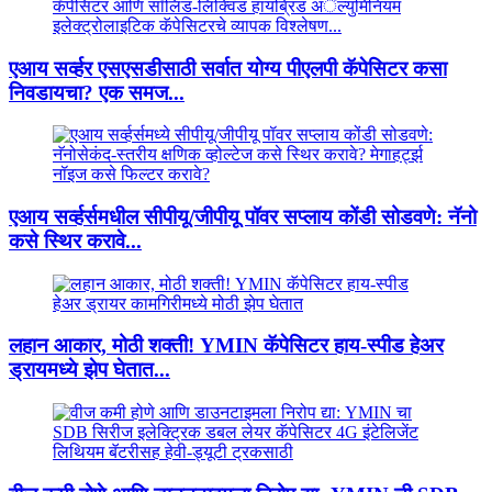
एआय सर्व्हर एसएसडीसाठी सर्वात योग्य पीएलपी कॅपेसिटर कसा
निवडायचा? एक समज...
एआय सर्व्हर्समधील सीपीयू/जीपीयू पॉवर सप्लाय कोंडी सोडवणे: नॅनो
कसे स्थिर करावे...
लहान आकार, मोठी शक्ती! YMIN कॅपेसिटर हाय-स्पीड हेअर
ड्रायमध्ये झेप घेतात...