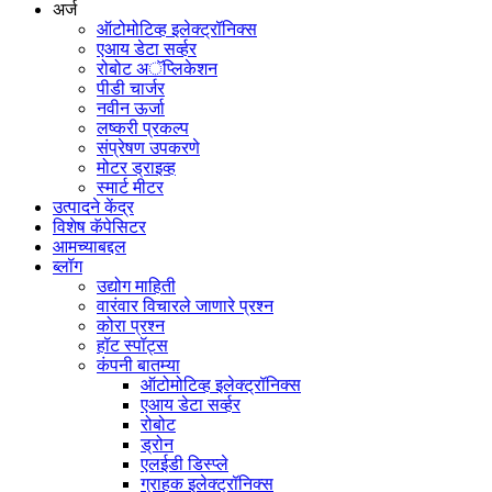
अर्ज
ऑटोमोटिव्ह इलेक्ट्रॉनिक्स
एआय डेटा सर्व्हर
रोबोट अॅप्लिकेशन
पीडी चार्जर
नवीन ऊर्जा
लष्करी प्रकल्प
संप्रेषण उपकरणे
मोटर ड्राइव्ह
स्मार्ट मीटर
उत्पादने केंद्र
विशेष कॅपेसिटर
आमच्याबद्दल
ब्लॉग
उद्योग माहिती
वारंवार विचारले जाणारे प्रश्न
कोरा प्रश्न
हॉट स्पॉट्स
कंपनी बातम्या
ऑटोमोटिव्ह इलेक्ट्रॉनिक्स
एआय डेटा सर्व्हर
रोबोट
ड्रोन
एलईडी डिस्प्ले
ग्राहक इलेक्ट्रॉनिक्स