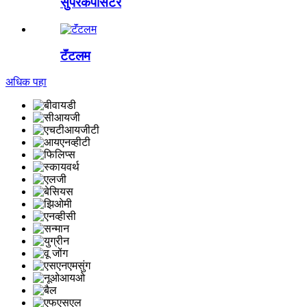
सुपरकॅपेसिटर
टॅंटलम
अधिक पहा