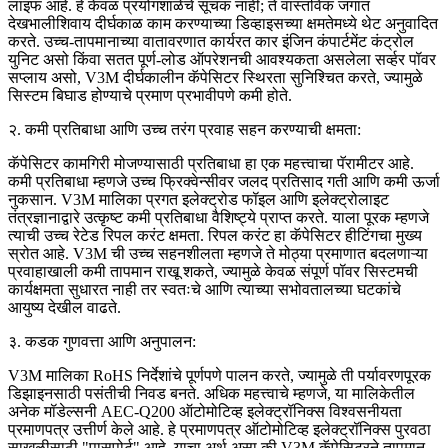
लाइफ आहे. हे केवळ प्रयोगशाळेचे सूचक नाही; ते वास्तविक जगात
देखभालीशिवाय दीर्घकाळ काम करण्याच्या डिव्हाइसच्या क्षमतेमध्ये थेट अनुवादित
करते. उच्च-तापमानाच्या वातावरणात कार्यरत कार इंजिन कंपार्टमेंट कंट्रोल
युनिट असो किंवा सतत पूर्ण-लोड ऑपरेशनची आवश्यकता असलेला सर्व्हर पॉवर
सप्लाय असो, V3M दीर्घकालीन कॅपेसिटर स्थिरता सुनिश्चित करते, ज्यामुळे
सिस्टम बिघाड होण्याचे प्रमाण प्रभावीपणे कमी होते.
२. कमी प्रतिबाधा आणि उच्च तरंग प्रवाह सहन करण्याची क्षमता:
कॅपेसिटर कामगिरी मोजण्यासाठी प्रतिबाधा हा एक महत्त्वाचा पॅरामीटर आहे.
कमी प्रतिबाधा म्हणजे उच्च फ्रिक्वेन्सीवर जलद प्रतिसाद गती आणि कमी ऊर्जा
नुकसान. V3M मालिका प्रगत इलेक्ट्रोड फॉइल आणि इलेक्ट्रोलाइट
तंत्रज्ञानाद्वारे उत्कृष्ट कमी प्रतिबाधा वैशिष्ट्ये प्राप्त करते. याला पूरक म्हणजे
त्याची उच्च रेटेड रिपल करंट क्षमता. रिपल करंट हा कॅपेसिटर हीटिंगचा मुख्य
स्रोत आहे. V3M ची उच्च सहनशीलता म्हणजे ते मोठ्या प्रमाणात बदलणाऱ्या
प्रवाहाखाली कमी तापमान राखू शकते, ज्यामुळे केवळ संपूर्ण पॉवर सिस्टमची
कार्यक्षमता सुधारत नाही तर स्वतःचे आणि त्याच्या सभोवतालच्या घटकांचे
आयुष्य देखील वाढते.
३. कडक गुणवत्ता आणि अनुपालन:
V3M मालिका RoHS निर्देशांचे पूर्णपणे पालन करते, ज्यामुळे ती पर्यावरणपूरक
डिझाइनसाठी पसंतीची निवड बनते. अधिक महत्त्वाचे म्हणजे, या मालिकेतील
अनेक मॉडेल्सनी AEC-Q200 ऑटोमोटिव्ह इलेक्ट्रॉनिक्स विश्वसनीयता
प्रमाणपत्र उत्तीर्ण केले आहे. हे प्रमाणपत्र ऑटोमोटिव्ह इलेक्ट्रॉनिक्स पुरवठा
साखळीसाठी "पासपोर्ट" आहे, याचा अर्थ असा की V3M कॅपेसिटरने तापमान