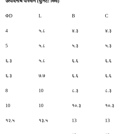
उत्पादनाचे परिमाण (युनिट: मिमी)
ΦD
L
B
C
4
५.८
४.३
४.३
5
५.८
५.३
५.३
६.३
५.८
६.६
६.६
६.३
७.७
६.६
६.६
8
10
८.३
८.३
10
10
१०.३
१०.३
१२.५
१३.५
13
13