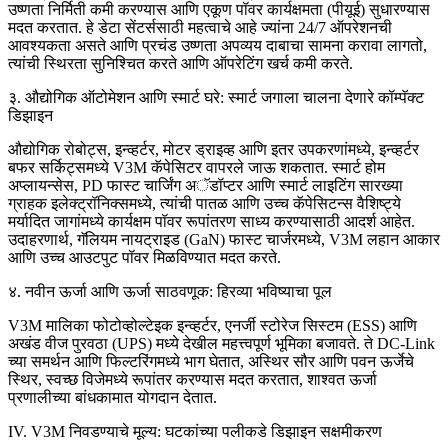
उष्णता निर्मिती कमी करण्यास आणि एकूण पॉवर कार्यक्षमता (पीयूई) सुधारण्यास
मदत करतात. हे डेटा सेंटर्ससाठी महत्वाचे आहे ज्यांना 24/7 ऑपरेशनची
आवश्यकता असते आणि प्रचंड उष्णता अपव्यय दाबाचा सामना करावा लागतो,
त्यांची स्थिरता सुनिश्चित करते आणि ऑपरेटिंग खर्च कमी करते.
३. औद्योगिक ऑटोमेशन आणि स्मार्ट घरे: स्मार्ट जगाला चालना देणारे कॉम्पॅक्ट
डिझाइन
औद्योगिक रोबोट्स, इन्व्हर्टर, मोटर ड्राइव्ह आणि इतर उपकरणांमध्ये, इन्व्हर्टर
बफर सर्किट्समध्ये V3M कॅपेसिटर वापरले जाऊ शकतात. स्मार्ट होम
अप्लायन्सेस, PD फास्ट चार्जिंग अॅडॉप्टर आणि स्मार्ट लाइटिंग सारख्या
ग्राहक इलेक्ट्रॉनिक्समध्ये, त्यांची पातळ आणि उच्च कॅपेसिटन्स वैशिष्ट्ये
मर्यादित जागांमध्ये कार्यक्षम पॉवर रूपांतरण साध्य करण्यासाठी आदर्श आहेत.
उदाहरणार्थ, गॅलियम नायट्राइड (GaN) फास्ट चार्जरमध्ये, V3M लहान आकार
आणि उच्च आउटपुट पॉवर मिळविण्यात मदत करते.
४. नवीन ऊर्जा आणि ऊर्जा साठवणूक: हिरव्या भविष्याचा पूल
V3M मालिका फोटोव्होल्टेइक इन्व्हर्टर, एनर्जी स्टोरेज सिस्टम (ESS) आणि
अखंड वीज पुरवठा (UPS) मध्ये देखील महत्त्वपूर्ण भूमिका बजावते. ते DC-Link
च्या समर्थन आणि फिल्टरिंगमध्ये भाग घेतात, अस्थिर सौर आणि पवन ऊर्जेचे
स्थिर, स्वच्छ विजेमध्ये रूपांतर करण्यास मदत करतात, शाश्वत ऊर्जा
प्रणालीच्या बांधकामात योगदान देतात.
IV. V3M निवडण्याचे मूल्य: घटकांच्या पलीकडे डिझाइन सक्षमीकरण