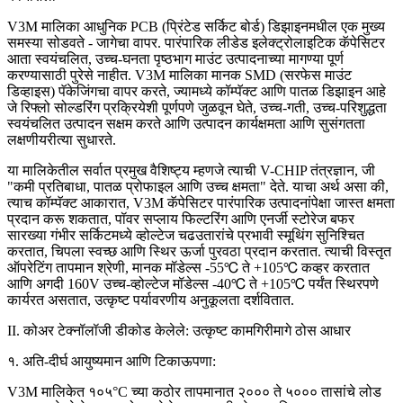
V3M मालिका आधुनिक PCB (प्रिंटेड सर्किट बोर्ड) डिझाइनमधील एक मुख्य
समस्या सोडवते - जागेचा वापर. पारंपारिक लीडेड इलेक्ट्रोलाइटिक कॅपेसिटर
आता स्वयंचलित, उच्च-घनता पृष्ठभाग माउंट उत्पादनाच्या मागण्या पूर्ण
करण्यासाठी पुरेसे नाहीत. V3M मालिका मानक SMD (सरफेस माउंट
डिव्हाइस) पॅकेजिंगचा वापर करते, ज्यामध्ये कॉम्पॅक्ट आणि पातळ डिझाइन आहे
जे रिफ्लो सोल्डरिंग प्रक्रियेशी पूर्णपणे जुळवून घेते, उच्च-गती, उच्च-परिशुद्धता
स्वयंचलित उत्पादन सक्षम करते आणि उत्पादन कार्यक्षमता आणि सुसंगतता
लक्षणीयरीत्या सुधारते.
या मालिकेतील सर्वात प्रमुख वैशिष्ट्य म्हणजे त्याची V-CHIP तंत्रज्ञान, जी
"कमी प्रतिबाधा, पातळ प्रोफाइल आणि उच्च क्षमता" देते. याचा अर्थ असा की,
त्याच कॉम्पॅक्ट आकारात, V3M कॅपेसिटर पारंपारिक उत्पादनांपेक्षा जास्त क्षमता
प्रदान करू शकतात, पॉवर सप्लाय फिल्टरिंग आणि एनर्जी स्टोरेज बफर
सारख्या गंभीर सर्किटमध्ये व्होल्टेज चढउतारांचे प्रभावी स्मूथिंग सुनिश्चित
करतात, चिपला स्वच्छ आणि स्थिर ऊर्जा पुरवठा प्रदान करतात. त्याची विस्तृत
ऑपरेटिंग तापमान श्रेणी, मानक मॉडेल्स -55℃ ते +105℃ कव्हर करतात
आणि अगदी 160V उच्च-व्होल्टेज मॉडेल्स -40℃ ते +105℃ पर्यंत स्थिरपणे
कार्यरत असतात, उत्कृष्ट पर्यावरणीय अनुकूलता दर्शवितात.
II. कोअर टेक्नॉलॉजी डीकोड केलेले: उत्कृष्ट कामगिरीमागे ठोस आधार
१. अति-दीर्घ आयुष्यमान आणि टिकाऊपणा:
V3M मालिकेत १०५°C च्या कठोर तापमानात २००० ते ५००० तासांचे लोड