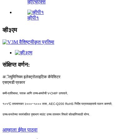
व्हीएचएक्स
व्हीपी१
व्ही३एम
संक्षिप्त वर्णन:
अॅल्युमिनियम इलेक्ट्रोलाइटिक कॅपेसिटर
एसएमडी प्रकार
कमी-प्रतिबाधा, पातळ आणि उच्च-क्षमतेची V-CHIP उत्पादने,
१०५℃ तापमानावर २०००~५००० तास, AEC-Q200 RoHS निर्देश पत्रव्यवहाराचे पालन करणारे,
उच्च-घनतेच्या स्वयंचलित पृष्ठभाग माउंट उच्च तापमान रिफ्लो सोल्डरिंगसाठी योग्य.
आम्हाला ईमेल पाठवा