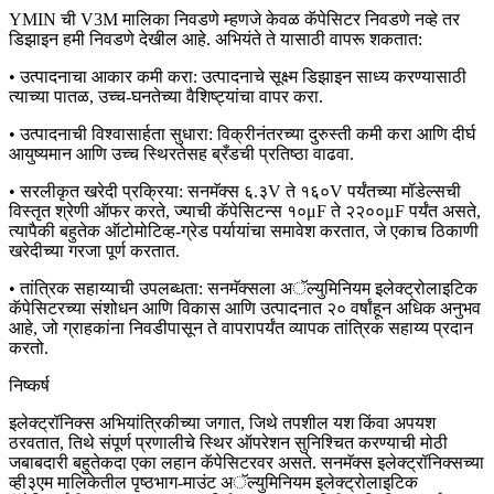
YMIN ची V3M मालिका निवडणे म्हणजे केवळ कॅपेसिटर निवडणे नव्हे तर
डिझाइन हमी निवडणे देखील आहे. अभियंते ते यासाठी वापरू शकतात:
• उत्पादनाचा आकार कमी करा: उत्पादनाचे सूक्ष्म डिझाइन साध्य करण्यासाठी
त्याच्या पातळ, उच्च-घनतेच्या वैशिष्ट्यांचा वापर करा.
• उत्पादनाची विश्वासार्हता सुधारा: विक्रीनंतरच्या दुरुस्ती कमी करा आणि दीर्घ
आयुष्यमान आणि उच्च स्थिरतेसह ब्रँडची प्रतिष्ठा वाढवा.
• सरलीकृत खरेदी प्रक्रिया: सनमॅक्स ६.३V ते १६०V पर्यंतच्या मॉडेल्सची
विस्तृत श्रेणी ऑफर करते, ज्याची कॅपेसिटन्स १०μF ते २२००μF पर्यंत असते,
त्यापैकी बहुतेक ऑटोमोटिव्ह-ग्रेड पर्यायांचा समावेश करतात, जे एकाच ठिकाणी
खरेदीच्या गरजा पूर्ण करतात.
• तांत्रिक सहाय्याची उपलब्धता: सनमॅक्सला अॅल्युमिनियम इलेक्ट्रोलाइटिक
कॅपेसिटरच्या संशोधन आणि विकास आणि उत्पादनात २० वर्षांहून अधिक अनुभव
आहे, जो ग्राहकांना निवडीपासून ते वापरापर्यंत व्यापक तांत्रिक सहाय्य प्रदान
करतो.
निष्कर्ष
इलेक्ट्रॉनिक्स अभियांत्रिकीच्या जगात, जिथे तपशील यश किंवा अपयश
ठरवतात, तिथे संपूर्ण प्रणालीचे स्थिर ऑपरेशन सुनिश्चित करण्याची मोठी
जबाबदारी बहुतेकदा एका लहान कॅपेसिटरवर असते. सनमॅक्स इलेक्ट्रॉनिक्सच्या
व्ही३एम मालिकेतील पृष्ठभाग-माउंट अॅल्युमिनियम इलेक्ट्रोलाइटिक