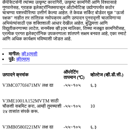
कॅपेसिटर्सनी त्यांच्या उत्कृष्ट कारागिरी, उत्कृष्ट कामगिरी आणि विश्वासार्ह
गुणवत्तेसह, ग्राहक इलेक्ट्रॉनिक्सपासून ऑटोमोटिव्ह उद्योगापर्यंत कठोर
चाचण्या यशस्वीरित्या उत्तीर्ण केल्या आहेत. ते केवळ सर्किट बोर्डवर मूक "ऊर्जा
रक्षक" नाहीत तर तांत्रिक नवोपक्रम आणि उत्पादन पुनरावृत्ती चालविणाऱ्या
अभियंत्यांसाठी एक शक्तिशाली आधार देखील आहेत. बुद्धिमत्ता आणि
विद्युतीकरणाच्या लाटेत, सनमॅक्स व्ही३एम मालिका, तिच्या मजबूत कामगिरीसह,
प्रत्येक प्रगत इलेक्ट्रॉनिक उपकरणाला शांतपणे सक्षम बनवत आहे, एका स्मार्ट
आणि अधिक कार्यक्षम भविष्याशी जोडत आहे.
मागील:
व्ही३एमसी
पुढे:
व्हीएमएम
ऑपरेटिंग
उत्पादने क्रमांक
व्होल्टेज (व्ही.डी.सी.)
तापमान (℃)
V3MC0770J471MV लक्ष द्या
-५५~१०५
६.३
V3ME1001A152MVTM साठी
चौकशी सबमिट करा, आम्ही तुमच्याशी
-५५~१०५
10
२४ तासांत संपर्क करू.
V3MB0580J221MV लक्ष द्या
-५५~१०५
६.३