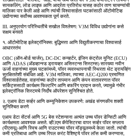
सायकलिंग, लोड लाइफ आणि आर्द्रता प्रतिरोध यासह कठोर ताण चाचण्यांची
मालिका पार केली आहे आणि त्यांची विश्वासार्हता घटकांसाठी ऑटोमोटिव्ह
उद्योगाच्या सर्वोच्च आवश्यकता पूर्ण करते.
III. अनुप्रयोग परिस्थितींचे सखोल विश्लेषण: V3M विविध उद्योगांना कसे
सक्षम बनवते
१. ऑटोमोटिव्ह इलेक्ट्रॉनिक्स: बुद्धिमत्ता आणि विद्युतीकरणाचा विश्वासार्ह
आधारस्तंभ
OBC (ऑन-बोर्ड चार्जर), DC-DC कन्व्हर्टर, इंजिन कंट्रोल युनिट (ECU)
आणि ADAS (अ‍ॅडव्हान्स्ड ड्रायव्हर असिस्टन्स सिस्टम्स) सारख्या नवीन
ऊर्जा वाहनांच्या मुख्य घटकांमध्ये, पॉवर व्यवस्थापनाची स्थिरता थेट ड्रायव्हिंग
सुरक्षिततेशी संबंधित आहे. V3M मालिका, त्याच्या AEC-Q200 प्रमाणित
विश्वासार्हतेसह, वाहनांच्या कठोर तापमान आणि कंपन वातावरणात पॉवर
सर्किट्ससाठी कार्यक्षम फिल्टरिंग आणि बफरिंग प्रदान करते, ज्यामुळे गंभीर
इलेक्ट्रॉनिक सिस्टमचे निर्दोष ऑपरेशन सुनिश्चित होते.
२. एआय डेटा सर्व्हर आणि कम्युनिकेशन उपकरणे: अखंड संगणकीय शक्ती
सुनिश्चित करणे
एआय डेटा सेंटर्स आणि 5G बेस स्टेशन्सना अत्यंत उच्च पॉवर डेन्सिटी आणि
कार्यक्षमता आवश्यक असते. व्ही3एम कॅपेसिटरचा वापर सर्व्हर पॉवर सप्लाय
(पीएसयू) आणि स्विच आणि राउटरच्या पॉवर मॉड्यूलमध्ये केला जातो. त्यांची
कमी प्रतिबाधा आणि उच्च रिपल करंट वैशिष्ट्ये पॉवर लॉस कमी करण्यास,