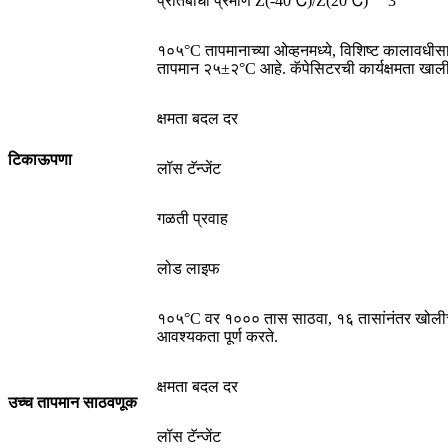
प्रतिबाधा प्रमाण Z(-40℃)/Z(20℃)
3
१०५°C तापमानाच्या ओव्हनमध्ये, विशिष्ट कालावधीसाठ
तापमान २५±२°C आहे. कॅपेसिटरची कार्यक्षमता खाली
क्षमता बदल दर
टिकाऊपणा
लॉस टॅन्जेंट
गळती प्रवाह
लोड लाइफ
१०५°C वर १००० तास साठवा, १६ तासांनंतर खोलीच्
आवश्यकता पूर्ण करते.
क्षमता बदल दर
उच्च तापमान साठवणूक
लॉस टॅन्जेंट