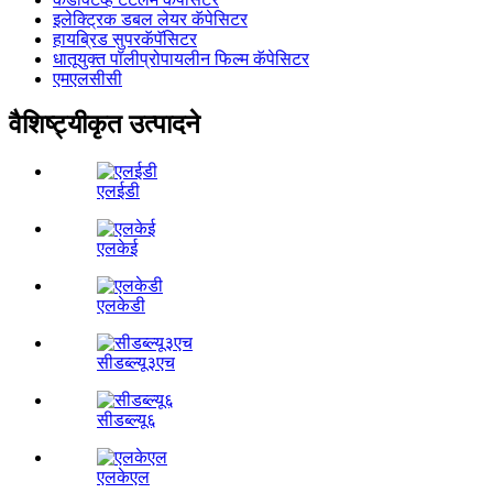
इलेक्ट्रिक डबल लेयर कॅपेसिटर
हायब्रिड सुपरकॅपॅसिटर
धातूयुक्त पॉलीप्रोपायलीन फिल्म कॅपेसिटर
एमएलसीसी
वैशिष्ट्यीकृत उत्पादने
एलईडी
एलकेई
एलकेडी
सीडब्ल्यू३एच
सीडब्ल्यू६
एलकेएल