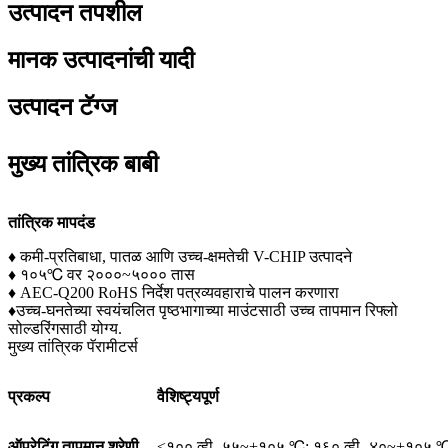
उत्पादन तपशील
मानक उत्पादनांची यादी
उत्पादन टॅग्ज
मुख्य तांत्रिक बाबी
तांत्रिक मापदंड
♦ कमी-प्रतिबाधा, पातळ आणि उच्च-क्षमतेची V-CHIP उत्पादने
♦ १०५℃ वर २०००~५००० तास
♦ AEC-Q200 RoHS निर्देश पत्रव्यवहाराचे पालन करणारा
♦उच्च-घनतेच्या स्वयंचलित पृष्ठभागाच्या माउंटसाठी उच्च तापमान रिफ्लो
सोल्डरिंगसाठी योग्य.
मुख्य तांत्रिक पॅरामीटर्स
प्रकल्प
वैशिष्ट्यपूर्ण
ऑपरेटिंग तापमान श्रेणी
≤१०० व्ही -५५~+१०५ ℃; १६० व्ही -४०~+१०५ 