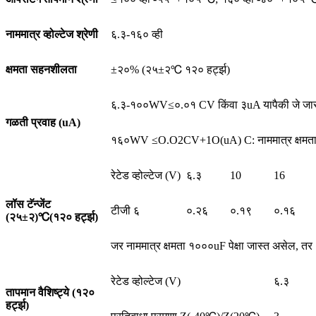
नाममात्र व्होल्टेज श्रेणी
६.३-१६० व्ही
क्षमता सहनशीलता
±२०% (२५±२℃ १२० हर्ट्झ)
६.३-१००WV≤०.०१ CV किंवा ३uA यापैकी जे जास्त अस
गळती प्रवाह (uA)
१६०WV ≤O.O2CV+1O(uA) C: नाममात्र क्षमता uF) 
रेटेड व्होल्टेज (V)
६.३
10
16
लॉस टॅन्जेंट
टीजी ६
०.२६
०.१९
०.१६
(२५±२)
℃
(१२० हर्ट्झ)
जर नाममात्र क्षमता १०००uF पेक्षा जास्त असेल, तर १०
रेटेड व्होल्टेज (V)
६.३
तापमान वैशिष्ट्ये (१२०
हर्ट्झ)