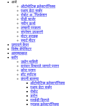
अर्ज
ऑटोमोटिव्ह इलेक्ट्रॉनिक्स
एआय डेटा सर्व्हर
रोबोट अॅप्लिकेशन
पीडी चार्जर
नवीन ऊर्जा
लष्करी प्रकल्प
संप्रेषण उपकरणे
मोटर ड्राइव्ह
स्मार्ट मीटर
उत्पादने केंद्र
विशेष कॅपेसिटर
आमच्याबद्दल
ब्लॉग
उद्योग माहिती
वारंवार विचारले जाणारे प्रश्न
कोरा प्रश्न
हॉट स्पॉट्स
कंपनी बातम्या
ऑटोमोटिव्ह इलेक्ट्रॉनिक्स
एआय डेटा सर्व्हर
रोबोट
ड्रोन
एलईडी डिस्प्ले
ग्राहक इलेक्ट्रॉनिक्स