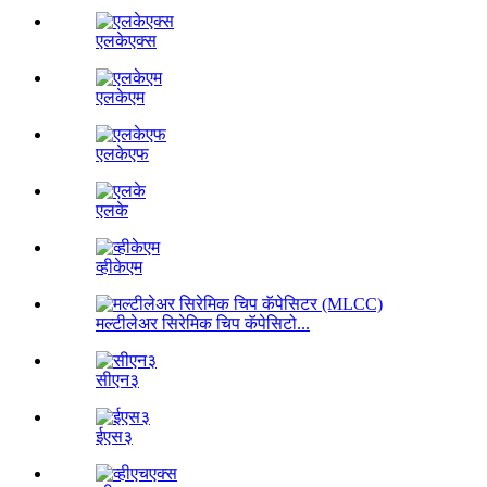
एलकेएक्स
एलकेएम
एलकेएफ
एलके
व्हीकेएम
मल्टीलेअर सिरेमिक चिप कॅपेसिटो...
सीएन३
ईएस३