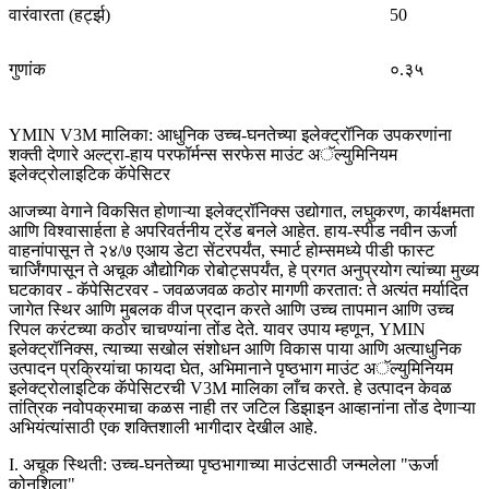
वारंवारता (हर्ट्झ)
50
गुणांक
०.३५
YMIN V3M मालिका: आधुनिक उच्च-घनतेच्या इलेक्ट्रॉनिक उपकरणांना
शक्ती देणारे अल्ट्रा-हाय परफॉर्मन्स सरफेस माउंट अॅल्युमिनियम
इलेक्ट्रोलाइटिक कॅपेसिटर
आजच्या वेगाने विकसित होणाऱ्या इलेक्ट्रॉनिक्स उद्योगात, लघुकरण, कार्यक्षमता
आणि विश्वासार्हता हे अपरिवर्तनीय ट्रेंड बनले आहेत. हाय-स्पीड नवीन ऊर्जा
वाहनांपासून ते २४/७ एआय डेटा सेंटरपर्यंत, स्मार्ट होम्समध्ये पीडी फास्ट
चार्जिंगपासून ते अचूक औद्योगिक रोबोट्सपर्यंत, हे प्रगत अनुप्रयोग त्यांच्या मुख्य
घटकावर - कॅपेसिटरवर - जवळजवळ कठोर मागणी करतात: ते अत्यंत मर्यादित
जागेत स्थिर आणि मुबलक वीज प्रदान करते आणि उच्च तापमान आणि उच्च
रिपल करंटच्या कठोर चाचण्यांना तोंड देते. यावर उपाय म्हणून, YMIN
इलेक्ट्रॉनिक्स, त्याच्या सखोल संशोधन आणि विकास पाया आणि अत्याधुनिक
उत्पादन प्रक्रियांचा फायदा घेत, अभिमानाने पृष्ठभाग माउंट अॅल्युमिनियम
इलेक्ट्रोलाइटिक कॅपेसिटरची V3M मालिका लाँच करते. हे उत्पादन केवळ
तांत्रिक नवोपक्रमाचा कळस नाही तर जटिल डिझाइन आव्हानांना तोंड देणाऱ्या
अभियंत्यांसाठी एक शक्तिशाली भागीदार देखील आहे.
I. अचूक स्थिती: उच्च-घनतेच्या पृष्ठभागाच्या माउंटसाठी जन्मलेला "ऊर्जा
कोनशिला"