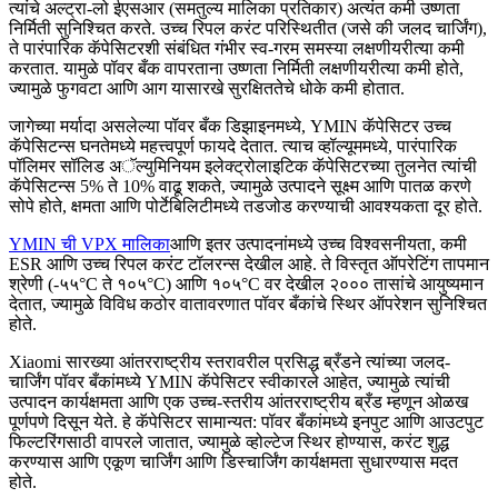
त्यांचे अल्ट्रा-लो ईएसआर (समतुल्य मालिका प्रतिकार) अत्यंत कमी उष्णता
निर्मिती सुनिश्चित करते. उच्च रिपल करंट परिस्थितीत (जसे की जलद चार्जिंग),
ते पारंपारिक कॅपेसिटरशी संबंधित गंभीर स्व-गरम समस्या लक्षणीयरीत्या कमी
करतात. यामुळे पॉवर बँक वापरताना उष्णता निर्मिती लक्षणीयरीत्या कमी होते,
ज्यामुळे फुगवटा आणि आग यासारखे सुरक्षिततेचे धोके कमी होतात.
जागेच्या मर्यादा असलेल्या पॉवर बँक डिझाइनमध्ये, YMIN कॅपेसिटर उच्च
कॅपेसिटन्स घनतेमध्ये महत्त्वपूर्ण फायदे देतात. त्याच व्हॉल्यूममध्ये, पारंपारिक
पॉलिमर सॉलिड अॅल्युमिनियम इलेक्ट्रोलाइटिक कॅपेसिटरच्या तुलनेत त्यांची
कॅपेसिटन्स 5% ते 10% वाढू शकते, ज्यामुळे उत्पादने सूक्ष्म आणि पातळ करणे
सोपे होते, क्षमता आणि पोर्टेबिलिटीमध्ये तडजोड करण्याची आवश्यकता दूर होते.
YMIN ची VPX मालिका
आणि इतर उत्पादनांमध्ये उच्च विश्वसनीयता, कमी
ESR आणि उच्च रिपल करंट टॉलरन्स देखील आहे. ते विस्तृत ऑपरेटिंग तापमान
श्रेणी (-५५°C ते १०५°C) आणि १०५°C वर देखील २००० तासांचे आयुष्यमान
देतात, ज्यामुळे विविध कठोर वातावरणात पॉवर बँकांचे स्थिर ऑपरेशन सुनिश्चित
होते.
Xiaomi सारख्या आंतरराष्ट्रीय स्तरावरील प्रसिद्ध ब्रँडने त्यांच्या जलद-
चार्जिंग पॉवर बँकांमध्ये YMIN कॅपेसिटर स्वीकारले आहेत, ज्यामुळे त्यांची
उत्पादन कार्यक्षमता आणि एक उच्च-स्तरीय आंतरराष्ट्रीय ब्रँड म्हणून ओळख
पूर्णपणे दिसून येते. हे कॅपेसिटर सामान्यत: पॉवर बँकांमध्ये इनपुट आणि आउटपुट
फिल्टरिंगसाठी वापरले जातात, ज्यामुळे व्होल्टेज स्थिर होण्यास, करंट शुद्ध
करण्यास आणि एकूण चार्जिंग आणि डिस्चार्जिंग कार्यक्षमता सुधारण्यास मदत
होते.