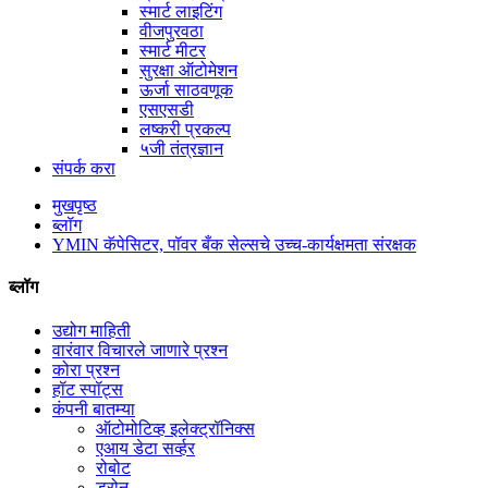
स्मार्ट लाइटिंग
वीजपुरवठा
स्मार्ट मीटर
सुरक्षा ऑटोमेशन
ऊर्जा साठवणूक
एसएसडी
लष्करी प्रकल्प
५जी तंत्रज्ञान
संपर्क करा
मुखपृष्ठ
ब्लॉग
YMIN कॅपेसिटर, पॉवर बँक सेल्सचे उच्च-कार्यक्षमता संरक्षक
ब्लॉग
उद्योग माहिती
वारंवार विचारले जाणारे प्रश्न
कोरा प्रश्न
हॉट स्पॉट्स
कंपनी बातम्या
ऑटोमोटिव्ह इलेक्ट्रॉनिक्स
एआय डेटा सर्व्हर
रोबोट
ड्रोन