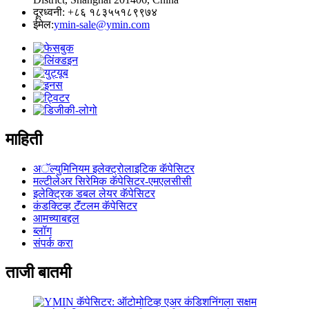
दूरध्वनी: +८६ १८३५५१८९९७४
ईमेल:
ymin-sale@ymin.com
माहिती
अॅल्युमिनियम इलेक्ट्रोलाइटिक कॅपेसिटर
मल्टीलेअर सिरेमिक कॅपेसिटर-एमएलसीसी
इलेक्ट्रिक डबल लेयर कॅपेसिटर
कंडक्टिव्ह टॅंटलम कॅपेसिटर
आमच्याबद्दल
ब्लॉग
संपर्क करा
ताजी बातमी