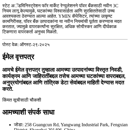
स्टेट अॅडमिनिस्ट्रेशन फॉर मार्केट रेग्युलेशनने पॉवर बँकसाठी नवीन 3C
नियम लागू केल्यामुळे, घटकांच्या विश्वासार्हता आणि सुरक्षिततेसाठी उच्च
आवश्यकता ठेवण्यात आल्या आहेत. YMIN कॅपेसिटर, त्यांच्या उत्कृष्ट
कामगिरीसह, पॉवर बँक उत्पादकांना या नवीन नियमांची पूर्तता करण्यास मदत
करतात, ज्यामुळे वापरकर्त्यांना सुरक्षित, अधिक सोयीस्कर आणि दीर्घकाळ
टिकणारा वापरकर्ता अनुभव मिळतो.
पोस्ट वेळ: ऑगस्ट-२९-२०२५
ईमेल वृत्तपत्र
आमचे ईमेल वृत्तपत्र तुम्हाला आमच्या उत्पादनांच्या विस्तृत निवडी,
कार्यक्रम आणि जाहिरातींबद्दल तसेच आमच्या घटकांच्या वापराबद्दल,
अनुप्रयोगांबद्दल आणि तांत्रिक डेटा सेवांबद्दल माहिती देण्यास मदत
करते.
किंमत सूचीसाठी चौकशी
आमच्याशी संपर्क साधा
जोडा: 258 Guangcun Rd, Yangwang Industrial Park, Fengxian
District, Shanghai 201406, China