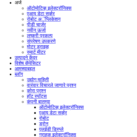
अर्ज
ऑटोमोटिव्ह इलेक्ट्रॉनिक्स
एआय डेटा सर्व्हर
रोबोट अॅप्लिकेशन
पीडी चार्जर
नवीन ऊर्जा
लष्करी प्रकल्प
संप्रेषण उपकरणे
मोटर ड्राइव्ह
स्मार्ट मीटर
उत्पादने केंद्र
विशेष कॅपेसिटर
आमच्याबद्दल
ब्लॉग
उद्योग माहिती
वारंवार विचारले जाणारे प्रश्न
कोरा प्रश्न
हॉट स्पॉट्स
कंपनी बातम्या
ऑटोमोटिव्ह इलेक्ट्रॉनिक्स
एआय डेटा सर्व्हर
रोबोट
ड्रोन
एलईडी डिस्प्ले
ग्राहक इलेक्ट्रॉनिक्स