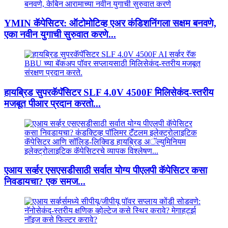
YMIN कॅपेसिटर: ऑटोमोटिव्ह एअर कंडिशनिंगला सक्षम बनवणे,
एका नवीन युगाची सुरुवात करणे...
हायब्रिड सुपरकॅपॅसिटर SLF 4.0V 4500F मिलिसेकंद-स्तरीय
मजबूत पीआर प्रदान करतो...
एआय सर्व्हर एसएसडीसाठी सर्वात योग्य पीएलपी कॅपेसिटर कसा
निवडायचा? एक समज...