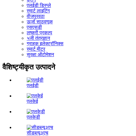
एलईडी डिस्प्ले
स्मार्ट लाइटिंग
वीजपुरवठा
ऊर्जा साठवणूक
एसएसडी
लष्करी प्रकल्प
५जी तंत्रज्ञान
ग्राहक इलेक्ट्रॉनिक्स
स्मार्ट मीटर
सुरक्षा ऑटोमेशन
वैशिष्ट्यीकृत उत्पादने
एलईडी
एलकेई
एलकेडी
सीडब्ल्यू३एच