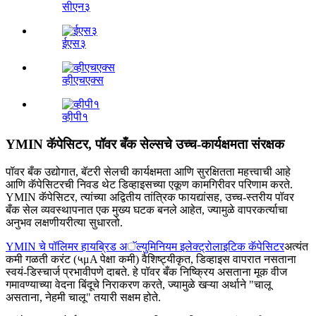
सीएन३
ईएस३
व्हीएचएक्स
व्हीपी१
YMIN कॅपेसिटर, पॉवर बँक सेल्सचे उच्च-कार्यक्षमता संरक्षक
पॉवर बँक उद्योगात, बॅटरी सेलची कार्यक्षमता आणि सुरक्षितता महत्त्वाची आहे
आणि कॅपेसिटरची निवड थेट डिव्हाइसच्या एकूण कामगिरीवर परिणाम करते.
YMIN कॅपेसिटर, त्यांच्या अद्वितीय तांत्रिक फायद्यांसह, उच्च-स्तरीय पॉवर
बँक सेल व्यवस्थापनात एक मुख्य घटक बनले आहेत, ज्यामुळे वापरकर्त्याचा
अनुभव लक्षणीयरीत्या सुधारतो.
YMIN चे पॉलिमर हायब्रिड अॅल्युमिनियम इलेक्ट्रोलाइटिक कॅपेसिटर
अत्यंत
कमी गळती करंट (५μA पेक्षा कमी) वैशिष्ट्यीकृत, डिव्हाइस वापरात नसताना
स्वयं-डिस्चार्ज प्रभावीपणे दाबते. हे पॉवर बँक निष्क्रिय असताना मूक वीज
गमावण्याच्या वेदना बिंदूचे निराकरण करते, ज्यामुळे खऱ्या अर्थाने "चालू
असताना, नेहमी चालू" तयारी सक्षम होते.