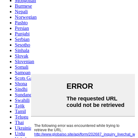
Mongolian
Burmese
Nepali
Norwegian
Pashto
Persian
Punjabi
Serbian
Sesotho
Sinhala
Slovak
Slovenian
Somali
Samoan
Scots Gaelic
Shona
Sindhi
Sundanese
Swahili
Tajik
Tamil
Telugu
Thai
Ukrainian
Urdu