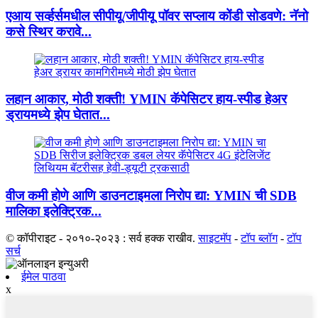
एआय सर्व्हर्समधील सीपीयू/जीपीयू पॉवर सप्लाय कोंडी सोडवणे: नॅनो
कसे स्थिर करावे...
लहान आकार, मोठी शक्ती! YMIN कॅपेसिटर हाय-स्पीड हेअर
ड्रायमध्ये झेप घेतात...
वीज कमी होणे आणि डाउनटाइमला निरोप द्या: YMIN ची SDB
मालिका इलेक्ट्रिक...
© कॉपीराइट - २०१०-२०२३ : सर्व हक्क राखीव.
साइटमॅप
-
टॉप ब्लॉग
-
टॉप
सर्च
ईमेल पाठवा
x