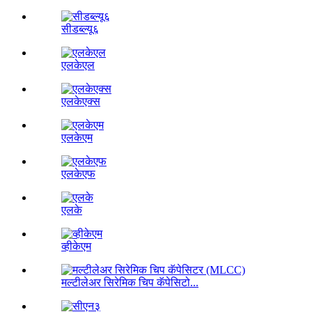
सीडब्ल्यू६
एलकेएल
एलकेएक्स
एलकेएम
एलकेएफ
एलके
व्हीकेएम
मल्टीलेअर सिरेमिक चिप कॅपेसिटो...