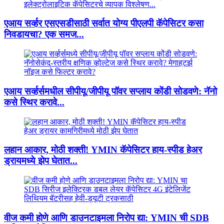
एआय सर्व्हर एसएसडीसाठी सर्वात योग्य पीएलपी कॅपेसिटर कसा
निवडायचा? एक समज...
एआय सर्व्हर्समधील सीपीयू/जीपीयू पॉवर सप्लाय कोंडी सोडवणे: नॅनो
कसे स्थिर करावे...
लहान आकार, मोठी शक्ती! YMIN कॅपेसिटर हाय-स्पीड हेअर
ड्रायमध्ये झेप घेतात...
वीज कमी होणे आणि डाउनटाइमला निरोप द्या: YMIN ची SDB