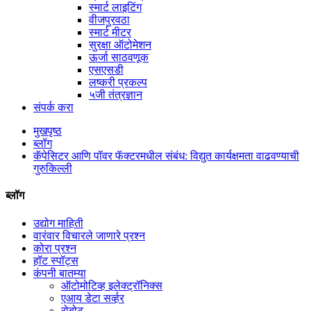
स्मार्ट लाइटिंग
वीजपुरवठा
स्मार्ट मीटर
सुरक्षा ऑटोमेशन
ऊर्जा साठवणूक
एसएसडी
लष्करी प्रकल्प
५जी तंत्रज्ञान
संपर्क करा
मुखपृष्ठ
ब्लॉग
कॅपेसिटर आणि पॉवर फॅक्टरमधील संबंध: विद्युत कार्यक्षमता वाढवण्याची
गुरुकिल्ली
ब्लॉग
उद्योग माहिती
वारंवार विचारले जाणारे प्रश्न
कोरा प्रश्न
हॉट स्पॉट्स
कंपनी बातम्या
ऑटोमोटिव्ह इलेक्ट्रॉनिक्स
एआय डेटा सर्व्हर
रोबोट