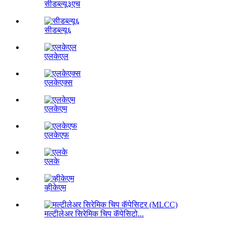
सीडब्ल्यू३एच
सीडब्ल्यू६
एलकेएल
एलकेएक्स
एलकेएम
एलकेएफ
एलके
व्हीकेएम
मल्टीलेअर सिरेमिक चिप कॅपेसिटो...