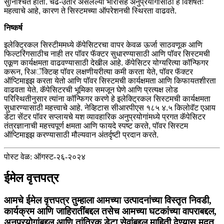
सुनिश्चित होतो. चढ-उतार असलेल्या भारांसह अनुप्रयोगांसाठी हे विशेषतः
महत्वाचे आहे, कारण ते सिस्टमच्या ऑपरेशनची स्थिरता वाढवते.
निष्कर्ष
इलेक्ट्रिकल सिस्टीममध्ये कॅपेसिटरचा वापर केवळ ऊर्जा साठवणूक आणि
फिल्टरिंगसाठीच नाही तर पॉवर फॅक्टर सुधारण्यासाठी आणि पॉवर सिस्टमची
एकूण कार्यक्षमता वाढवण्यासाठी देखील आहे. कॅपेसिटर योग्यरित्या कॉन्फिगर
करून, रिअॅक्टिव्ह पॉवर लक्षणीयरीत्या कमी करता येते, पॉवर फॅक्टर
ऑप्टिमाइझ करता येतो आणि पॉवर सिस्टमची कार्यक्षमता आणि किफायतशीरता
वाढवता येते. कॅपेसिटरची भूमिका समजून घेणे आणि प्रत्यक्ष लोड
परिस्थितीनुसार त्यांना कॉन्फिगर करणे हे इलेक्ट्रिकल सिस्टमची कार्यक्षमता
सुधारण्यासाठी महत्त्वाचे आहे. नेव्हिटास सीआरपीएस १८५ ४.५ किलोवॅट एआय
डेटा सेंटर पॉवर सप्लायचे यश व्यावहारिक अनुप्रयोगांमध्ये प्रगत कॅपेसिटर
तंत्रज्ञानाची महत्त्वपूर्ण क्षमता आणि फायदे स्पष्ट करते, पॉवर सिस्टम
ऑप्टिमाइझ करण्यासाठी मौल्यवान अंतर्दृष्टी प्रदान करते.
पोस्ट वेळ: ऑगस्ट-२६-२०२४
ईमेल वृत्तपत्र
आमचे ईमेल वृत्तपत्र तुम्हाला आमच्या उत्पादनांच्या विस्तृत निवडी,
कार्यक्रम आणि जाहिरातींबद्दल तसेच आमच्या घटकांच्या वापराबद्दल,
अनुप्रयोगांबद्दल आणि तांत्रिक डेटा सेवांबद्दल माहिती देण्यास मदत