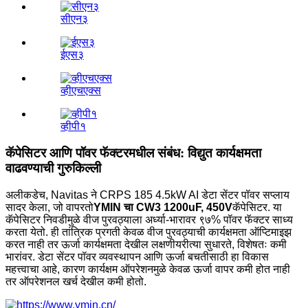
सीएन३
ईएस३
व्हीएचएक्स
व्हीपी१
कॅपेसिटर आणि पॉवर फॅक्टरमधील संबंध: विद्युत कार्यक्षमता
वाढवण्याची गुरुकिल्ली
अलीकडेच, Navitas ने CRPS 185 4.5kW AI डेटा सेंटर पॉवर सप्लाय
सादर केला, जो वापरतो
YMIN चा CW3 1200uF, 450V
कॅपेसिटर. या
कॅपेसिटर निवडीमुळे वीज पुरवठ्याला अर्ध्या-भारावर ९७% पॉवर फॅक्टर साध्य
करता येतो. ही तांत्रिक प्रगती केवळ वीज पुरवठ्याची कार्यक्षमता ऑप्टिमाइझ
करत नाही तर ऊर्जा कार्यक्षमता देखील लक्षणीयरीत्या सुधारते, विशेषतः कमी
भारांवर. डेटा सेंटर पॉवर व्यवस्थापन आणि ऊर्जा बचतीसाठी हा विकास
महत्त्वाचा आहे, कारण कार्यक्षम ऑपरेशनमुळे केवळ ऊर्जा वापर कमी होत नाही
तर ऑपरेशनल खर्च देखील कमी होतो.