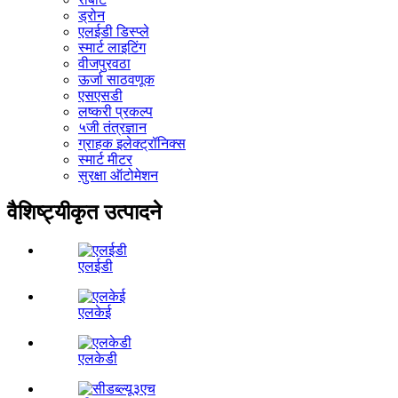
ड्रोन
एलईडी डिस्प्ले
स्मार्ट लाइटिंग
वीजपुरवठा
ऊर्जा साठवणूक
एसएसडी
लष्करी प्रकल्प
५जी तंत्रज्ञान
ग्राहक इलेक्ट्रॉनिक्स
स्मार्ट मीटर
सुरक्षा ऑटोमेशन
वैशिष्ट्यीकृत उत्पादने
एलईडी
एलकेई
एलकेडी