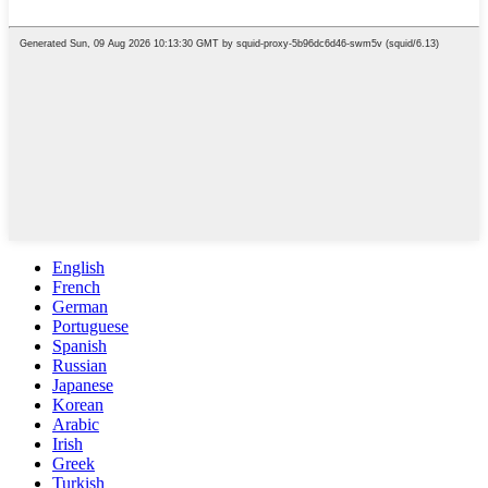
English
French
German
Portuguese
Spanish
Russian
Japanese
Korean
Arabic
Irish
Greek
Turkish