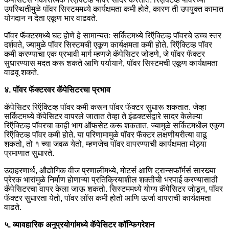
उपस्थितीमुळे पॉवर सिस्टममध्ये कार्यक्षमता कमी होते, कारण ती उपयुक्त कामात
योगदान न देता एकूण भार वाढवते.
पॉवर फॅक्टरमध्ये घट होणे हे सामान्यतः सर्किटमध्ये रिऍक्टिव्ह पॉवरचे उच्च स्तर
दर्शवते, ज्यामुळे पॉवर सिस्टमची एकूण कार्यक्षमता कमी होते. रिऍक्टिव्ह पॉवर
कमी करण्याचा एक प्रभावी मार्ग म्हणजे कॅपेसिटर जोडणे, जे पॉवर फॅक्टर
सुधारण्यास मदत करू शकते आणि पर्यायाने, पॉवर सिस्टमची एकूण कार्यक्षमता
वाढवू शकते.
४. पॉवर फॅक्टरवर कॅपेसिटरचा प्रभाव
कॅपेसिटर रिऍक्टिव्ह पॉवर कमी करून पॉवर फॅक्टर सुधारू शकतात. जेव्हा
सर्किटमध्ये कॅपेसिटर वापरले जातात तेव्हा ते इंडक्टर्सद्वारे सादर केलेल्या
रिऍक्टिव्ह पॉवरचा काही भाग ऑफसेट करू शकतात, ज्यामुळे सर्किटमधील एकूण
रिऍक्टिव्ह पॉवर कमी होते. या परिणामामुळे पॉवर फॅक्टर लक्षणीयरीत्या वाढू
शकतो, तो १ च्या जवळ येतो, म्हणजेच पॉवर वापरण्याची कार्यक्षमता मोठ्या
प्रमाणात सुधारते.
उदाहरणार्थ, औद्योगिक वीज प्रणालींमध्ये, मोटर्स आणि ट्रान्सफॉर्मर्स सारख्या
प्रेरक भारांमुळे निर्माण होणाऱ्या प्रतिक्रियाशील शक्तीची भरपाई करण्यासाठी
कॅपेसिटरचा वापर केला जाऊ शकतो. सिस्टममध्ये योग्य कॅपेसिटर जोडून, ​​पॉवर
फॅक्टर सुधारता येतो, पॉवर लॉस कमी होतो आणि ऊर्जा वापराची कार्यक्षमता
वाढते.
५. व्यावहारिक अनुप्रयोगांमध्ये कॅपेसिटर कॉन्फिगरेशन