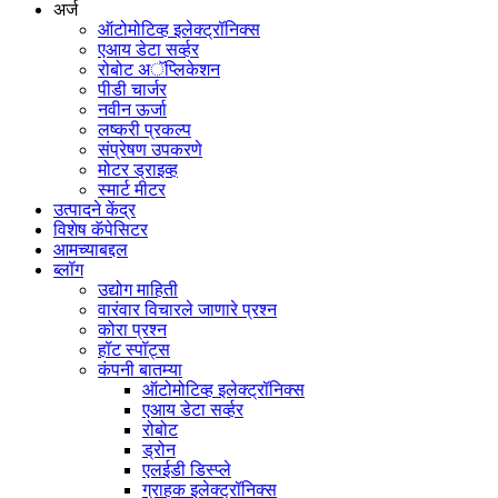
अर्ज
ऑटोमोटिव्ह इलेक्ट्रॉनिक्स
एआय डेटा सर्व्हर
रोबोट अॅप्लिकेशन
पीडी चार्जर
नवीन ऊर्जा
लष्करी प्रकल्प
संप्रेषण उपकरणे
मोटर ड्राइव्ह
स्मार्ट मीटर
उत्पादने केंद्र
विशेष कॅपेसिटर
आमच्याबद्दल
ब्लॉग
उद्योग माहिती
वारंवार विचारले जाणारे प्रश्न
कोरा प्रश्न
हॉट स्पॉट्स
कंपनी बातम्या
ऑटोमोटिव्ह इलेक्ट्रॉनिक्स
एआय डेटा सर्व्हर
रोबोट
ड्रोन
एलईडी डिस्प्ले
ग्राहक इलेक्ट्रॉनिक्स