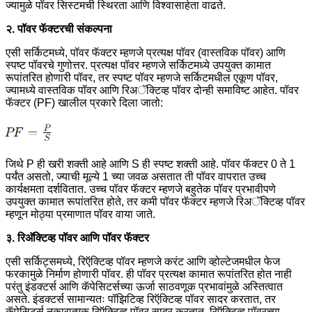
ज्यामुळे पॉवर सिस्टमची स्थिरता आणि विश्वासार्हता वाढते.
२. पॉवर फॅक्टरची संकल्पना
एसी सर्किटमध्ये, पॉवर फॅक्टर म्हणजे प्रत्यक्ष पॉवर (वास्तविक पॉवर) आणि
स्पष्ट पॉवरचे गुणोत्तर. प्रत्यक्ष पॉवर म्हणजे सर्किटमध्ये उपयुक्त कामात
रूपांतरित होणारी पॉवर, तर स्पष्ट पॉवर म्हणजे सर्किटमधील एकूण पॉवर,
ज्यामध्ये वास्तविक पॉवर आणि रिअॅक्टिव्ह पॉवर दोन्ही समाविष्ट आहेत. पॉवर
फॅक्टर (PF) खालील प्रकारे दिला जातो:
जिथे P ही खरी शक्ती आहे आणि S ही स्पष्ट शक्ती आहे. पॉवर फॅक्टर 0 ते 1
पर्यंत असतो, ज्याची मूल्ये 1 च्या जवळ असतात ती पॉवर वापरात उच्च
कार्यक्षमता दर्शवितात. उच्च पॉवर फॅक्टर म्हणजे बहुतेक पॉवर प्रभावीपणे
उपयुक्त कामात रूपांतरित होते, तर कमी पॉवर फॅक्टर म्हणजे रिअॅक्टिव्ह पॉवर
म्हणून मोठ्या प्रमाणात पॉवर वाया जाते.
३. रिअ‍ॅक्टिव्ह पॉवर आणि पॉवर फॅक्टर
एसी सर्किट्समध्ये, रिऍक्टिव्ह पॉवर म्हणजे करंट आणि व्होल्टेजमधील फेज
फरकामुळे निर्माण होणारी पॉवर. ही पॉवर प्रत्यक्ष कामात रूपांतरित होत नाही
परंतु इंडक्टर्स आणि कॅपेसिटर्सच्या ऊर्जा साठवणूक प्रभावांमुळे अस्तित्वात
असते. इंडक्टर्स सामान्यतः पॉझिटिव्ह रिऍक्टिव्ह पॉवर सादर करतात, तर
कॅपेसिटर्स नकारात्मक रिऍक्टिव्ह पॉवर सादर करतात. रिऍक्टिव्ह पॉवरच्या