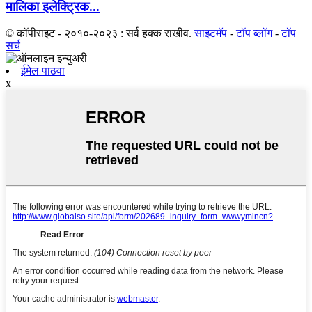
मालिका इलेक्ट्रिक...
© कॉपीराइट - २०१०-२०२३ : सर्व हक्क राखीव.
साइटमॅप
-
टॉप ब्लॉग
-
टॉप
सर्च
ईमेल पाठवा
x