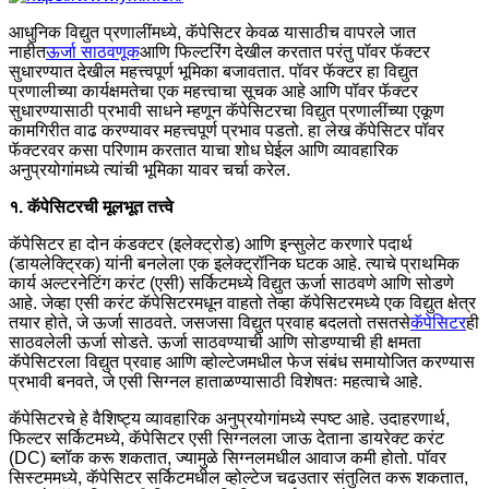
आधुनिक विद्युत प्रणालींमध्ये, कॅपेसिटर केवळ यासाठीच वापरले जात
नाहीत
ऊर्जा साठवणूक
आणि फिल्टरिंग देखील करतात परंतु पॉवर फॅक्टर
सुधारण्यात देखील महत्त्वपूर्ण भूमिका बजावतात. पॉवर फॅक्टर हा विद्युत
प्रणालीच्या कार्यक्षमतेचा एक महत्त्वाचा सूचक आहे आणि पॉवर फॅक्टर
सुधारण्यासाठी प्रभावी साधने म्हणून कॅपेसिटरचा विद्युत प्रणालींच्या एकूण
कामगिरीत वाढ करण्यावर महत्त्वपूर्ण प्रभाव पडतो. हा लेख कॅपेसिटर पॉवर
फॅक्टरवर कसा परिणाम करतात याचा शोध घेईल आणि व्यावहारिक
अनुप्रयोगांमध्ये त्यांची भूमिका यावर चर्चा करेल.
१. कॅपेसिटरची मूलभूत तत्त्वे
कॅपेसिटर हा दोन कंडक्टर (इलेक्ट्रोड) आणि इन्सुलेट करणारे पदार्थ
(डायलेक्ट्रिक) यांनी बनलेला एक इलेक्ट्रॉनिक घटक आहे. त्याचे प्राथमिक
कार्य अल्टरनेटिंग करंट (एसी) सर्किटमध्ये विद्युत ऊर्जा साठवणे आणि सोडणे
आहे. जेव्हा एसी करंट कॅपेसिटरमधून वाहतो तेव्हा कॅपेसिटरमध्ये एक विद्युत क्षेत्र
तयार होते, जे ऊर्जा साठवते. जसजसा विद्युत प्रवाह बदलतो तसतसे
कॅपेसिटर
ही
साठवलेली ऊर्जा सोडते. ऊर्जा साठवण्याची आणि सोडण्याची ही क्षमता
कॅपेसिटरला विद्युत प्रवाह आणि व्होल्टेजमधील फेज संबंध समायोजित करण्यास
प्रभावी बनवते, जे एसी सिग्नल हाताळण्यासाठी विशेषतः महत्वाचे आहे.
कॅपेसिटरचे हे वैशिष्ट्य व्यावहारिक अनुप्रयोगांमध्ये स्पष्ट आहे. उदाहरणार्थ,
फिल्टर सर्किटमध्ये, कॅपेसिटर एसी सिग्नलला जाऊ देताना डायरेक्ट करंट
(DC) ब्लॉक करू शकतात, ज्यामुळे सिग्नलमधील आवाज कमी होतो. पॉवर
सिस्टममध्ये, कॅपेसिटर सर्किटमधील व्होल्टेज चढउतार संतुलित करू शकतात,