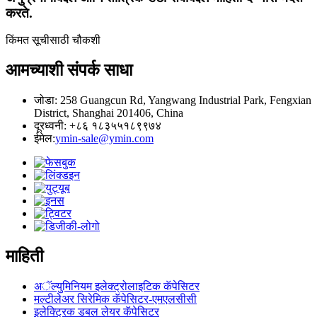
करते.
किंमत सूचीसाठी चौकशी
आमच्याशी संपर्क साधा
जोडा: 258 Guangcun Rd, Yangwang Industrial Park, Fengxian
District, Shanghai 201406, China
दूरध्वनी: +८६ १८३५५१८९९७४
ईमेल:
ymin-sale@ymin.com
माहिती
अॅल्युमिनियम इलेक्ट्रोलाइटिक कॅपेसिटर
मल्टीलेअर सिरेमिक कॅपेसिटर-एमएलसीसी
इलेक्ट्रिक डबल लेयर कॅपेसिटर