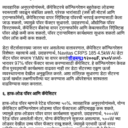
व्यावहारिक अनुप्रयोगांमध्ये, कॅपेसिटरचे कॉन्फिगरेशन बहुतेकदा लोडच्या
स्वरूपाशी जवळून संबंधित असते. प्रेरक भारांसाठी (जसे की मोटर्स आणि
ट्रान्सफॉर्मर्स), कॅपेसिटरचा वापर रिऍक्टिव्ह पॉवरची भरपाई करण्यासाठी केला
जाऊ शकतो, ज्यामुळे पॉवर फॅक्टर सुधारतो. उदाहरणार्थ, औद्योगिक पॉवर
सिस्टममध्ये, कॅपेसिटर बँकांचा वापर ट्रान्सफॉर्मर आणि केबल्सवरील रिऍक्टिव्ह
पॉवर ओझे कमी करू शकतो, पॉवर ट्रान्समिशन कार्यक्षमता सुधारू शकतो आणि
पॉवर लॉस कमी करू शकतो.
डेटा सेंटर्ससारख्या जास्त भार असलेल्या वातावरणात, कॅपेसिटर कॉन्फिगरेशन
विशेषतः महत्वाचे आहे. उदाहरणार्थ, Navitas CRPS 185 4.5kW AI डेटा
सेंटर पॉवर सप्लाय YMIN चा वापर करतो
सीडब्ल्यू३
१२००uF, ४५०V
अर्ध्या-
भारावर 97% पॉवर फॅक्टर साध्य करण्यासाठी कॅपेसिटर. हे कॉन्फिगरेशन केवळ
वीज पुरवठ्याची कार्यक्षमता वाढवत नाही तर डेटा सेंटरच्या एकूण ऊर्जा
व्यवस्थापनास देखील अनुकूलित करते. अशा तांत्रिक सुधारणा डेटा सेंटरना
ऊर्जा खर्चात लक्षणीयरीत्या घट करण्यास आणि ऑपरेशनल शाश्वतता
वाढविण्यास मदत करतात.
६. हाफ-लोड पॉवर आणि कॅपेसिटर
हाफ-लोड पॉवर म्हणजे रेटेड पॉवरच्या ५०%. व्यावहारिक अनुप्रयोगांमध्ये, योग्य
कॅपेसिटर कॉन्फिगरेशन लोडच्या पॉवर फॅक्टरला ऑप्टिमाइझ करू शकते,
ज्यामुळे हाफ-लोडवर पॉवर वापर कार्यक्षमता सुधारते. उदाहरणार्थ, १०००W
रेटेड पॉवर असलेली मोटर, योग्य कॅपेसिटरने सुसज्ज असल्यास, ५००W च्या
लोडवर देखील उच्च पॉवर फॅक्टर राखू शकते, ज्यामुळे प्रभावी ऊर्जा वापर