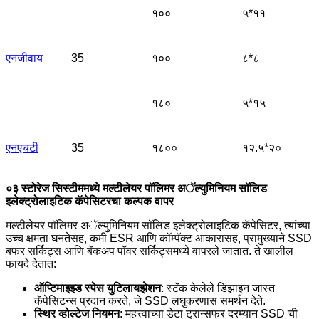
१००
५*११
एनजीवाय
35
१००
८*८
१८०
५*१५
एनएचटी
35
१८००
१२.५*२०
०३ स्टोरेज सिस्टीममध्ये मल्टीलेयर पॉलिमर अॅल्युमिनियम सॉलिड
इलेक्ट्रोलाइटिक कॅपेसिटरचा कल्पक वापर
मल्टीलेयर पॉलिमर अॅल्युमिनियम सॉलिड इलेक्ट्रोलाइटिक कॅपेसिटर, त्यांच्या
उच्च क्षमता घनतेसह, कमी ESR आणि कॉम्पॅक्ट आकारासह, प्रामुख्याने SSD
बफर सर्किट्स आणि बॅकअप पॉवर सर्किट्समध्ये वापरले जातात. ते खालील
फायदे देतात:
ऑप्टिमाइझ्ड स्पेस युटिलायझेशन
: स्टॅक केलेले डिझाइन जास्त
कॅपेसिटन्स प्रदान करते, जे SSD लघुकरणास समर्थन देते.
स्थिर व्होल्टेज नियमन
: महत्त्वाच्या डेटा ट्रान्सफर दरम्यान SSD ची