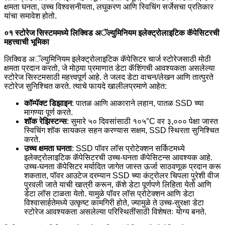
क्षमता घनता, उच्च विश्वसनीयता, लघुकरण आणि स्विचिंग सर्जेसचा प्रतिकार
यांचा समावेश होतो.
०१ स्टोरेज सिस्टममध्ये लिक्विड अॅल्युमिनियम इलेक्ट्रोलाइटिक कॅपेसिटरची
महत्त्वाची भूमिका
लिक्विड अॅल्युमिनियम इलेक्ट्रोलाइटिक कॅपेसिटर चार्ज स्टोरेजसाठी मोठी
क्षमता प्रदान करतो, जे मोठ्या प्रमाणात डेटा कॅशिंगची आवश्यकता असलेल्या
स्टोरेज सिस्टमसाठी महत्त्वपूर्ण आहे. ते जलद डेटा वाचन/लेखन आणि तात्पुरते
स्टोरेज सुनिश्चित करते. त्याचे फायदे खालीलप्रमाणे आहेत:
कॉम्पॅक्ट डिझाइन
: पातळ आणि आकाराने लहान, पातळ SSD च्या
मागण्या पूर्ण करते.
शॉक रेझिस्टन्स
: सुमारे ५० दिवसांसाठी १०५°C वर ३,००० पेक्षा जास्त
स्विचिंग शॉक सायकल सहन करण्यास सक्षम, SSD स्थिरता सुनिश्चित
करते.
उच्च क्षमता घनता
: SSD पॉवर लॉस प्रोटेक्शन सर्किटमध्ये
इलेक्ट्रोलाइटिक कॅपेसिटरची उच्च-घनता कॅपेसिटन्स आवश्यक आहे.
उच्च-घनता कॅपेसिटर मर्यादित जागेत जास्त ऊर्जा साठवणूक प्रदान करू
शकतात, पॉवर आउटेज दरम्यान SSD च्या कंट्रोलर चिपला पुरेशी वीज
पुरवली जाते याची खात्री करून, कॅशे डेटा पूर्णपणे लिहिता येतो आणि
डेटा लॉस टाळता येतो. यामुळे पॉवर लॉस प्रोटेक्शन आणि डेटा
विश्वासार्हतेमध्ये उत्कृष्ट कामगिरी होते, ज्यामुळे ते उच्च-सुरक्षा डेटा
स्टोरेज आवश्यकता असलेल्या परिस्थितींसाठी विशेषतः योग्य बनते.