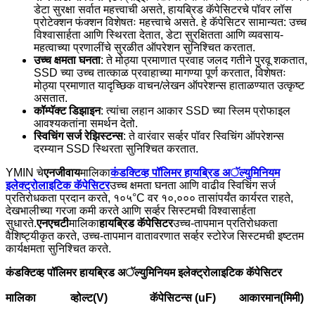
डेटा सुरक्षा सर्वात महत्त्वाची असते, हायब्रिड कॅपेसिटरचे पॉवर लॉस
प्रोटेक्शन फंक्शन विशेषतः महत्त्वाचे असते. हे कॅपेसिटर सामान्यत: उच्च
विश्वासार्हता आणि स्थिरता देतात, डेटा सुरक्षितता आणि व्यवसाय-
महत्वाच्या प्रणालींचे सुरळीत ऑपरेशन सुनिश्चित करतात.
उच्च क्षमता घनता
: ते मोठ्या प्रमाणात प्रवाह जलद गतीने पुरवू शकतात,
SSD च्या उच्च तात्काळ प्रवाहाच्या मागण्या पूर्ण करतात, विशेषतः
मोठ्या प्रमाणात यादृच्छिक वाचन/लेखन ऑपरेशन्स हाताळण्यात उत्कृष्ट
असतात.
कॉम्पॅक्ट डिझाइन
: त्यांचा लहान आकार SSD च्या स्लिम प्रोफाइल
आवश्यकतांना समर्थन देतो.
स्विचिंग सर्ज रेझिस्टन्स
: ते वारंवार सर्व्हर पॉवर स्विचिंग ऑपरेशन्स
दरम्यान SSD स्थिरता सुनिश्चित करतात.
YMIN चे
एनजीवाय
मालिका
कंडक्टिव्ह पॉलिमर हायब्रिड अॅल्युमिनियम
इलेक्ट्रोलाइटिक कॅपेसिटर
उच्च क्षमता घनता आणि वाढीव स्विचिंग सर्ज
प्रतिरोधकता प्रदान करते, १०५°C वर १०,००० तासांपर्यंत कार्यरत राहते,
देखभालीच्या गरजा कमी करते आणि सर्व्हर सिस्टमची विश्वासार्हता
सुधारते.
एनएचटी
मालिका
हायब्रिड कॅपेसिटर
उच्च-तापमान प्रतिरोधकता
वैशिष्ट्यीकृत करते, उच्च-तापमान वातावरणात सर्व्हर स्टोरेज सिस्टमची इष्टतम
कार्यक्षमता सुनिश्चित करते.
कंडक्टिव्ह पॉलिमर हायब्रिड अॅल्युमिनियम इलेक्ट्रोलाइटिक कॅपेसिटर
मालिका
व्होल्ट(V)
कॅपेसिटन्स (uF)
आकारमान(मिमी)