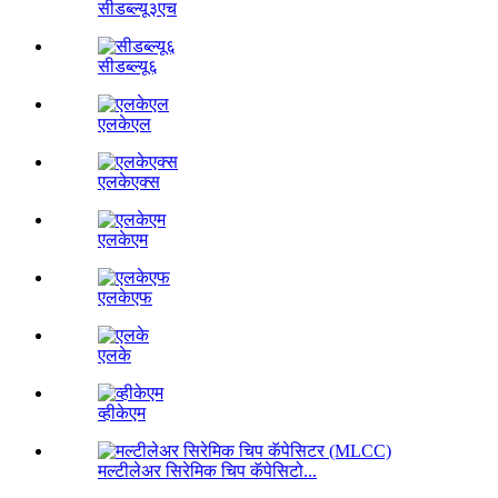
सीडब्ल्यू३एच
सीडब्ल्यू६
एलकेएल
एलकेएक्स
एलकेएम
एलकेएफ
एलके
व्हीकेएम
मल्टीलेअर सिरेमिक चिप कॅपेसिटो...