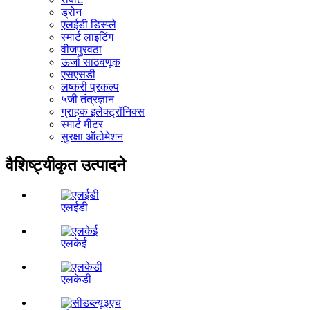
ड्रोन
एलईडी डिस्प्ले
स्मार्ट लाइटिंग
वीजपुरवठा
ऊर्जा साठवणूक
एसएसडी
लष्करी प्रकल्प
५जी तंत्रज्ञान
ग्राहक इलेक्ट्रॉनिक्स
स्मार्ट मीटर
सुरक्षा ऑटोमेशन
वैशिष्ट्यीकृत उत्पादने
एलईडी
एलकेई
एलकेडी