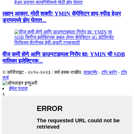
लहान आकार, मोठी शक्ती! YMIN कॅपेसिटर हाय-स्पीड हेअर
ड्रायमध्ये झेप घेतात...
वीज कमी होणे आणि डाउनटाइमला निरोप द्या: YMIN ची SDB
मालिका इलेक्ट्रिक...
© कॉपीराइट - २०१०-२०२३ : सर्व हक्क राखीव.
साइटमॅप
-
टॉप ब्लॉग
-
टॉप
सर्च
ईमेल पाठवा
x