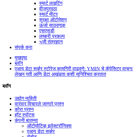
स्मार्ट लाइटिंग
वीजपुरवठा
स्मार्ट मीटर
सुरक्षा ऑटोमेशन
ऊर्जा साठवणूक
एसएसडी
लष्करी प्रकल्प
५जी तंत्रज्ञान
संपर्क करा
मुखपृष्ठ
ब्लॉग
एआय डेटा सर्व्हर स्टोरेज कामगिरी वाढवणे: YMIN चे कॅपेसिटर वाचन/
लेखन गती आणि डेटा अखंडता कशी सुनिश्चित करतात
ब्लॉग
उद्योग माहिती
वारंवार विचारले जाणारे प्रश्न
कोरा प्रश्न
हॉट स्पॉट्स
कंपनी बातम्या
ऑटोमोटिव्ह इलेक्ट्रॉनिक्स
एआय डेटा सर्व्हर
रोबोट