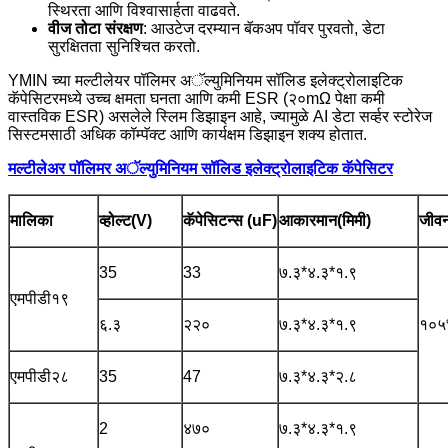
स्थिरता आणि विश्वासार्हता वाढवते.
वीज तोटा संरक्षण
: आउटेज दरम्यान बॅकअप पॉवर पुरवतो, डेटा
सुरक्षितता सुनिश्चित करतो.
YMIN च्या मल्टीलेयर पॉलिमर अॅल्युमिनियम सॉलिड इलेक्ट्रोलाइटिक
कॅपेसिटरमध्ये उच्च क्षमता घनता आणि कमी ESR (२०mΩ पेक्षा कमी
वास्तविक ESR) असलेले स्लिम डिझाइन आहे, ज्यामुळे AI डेटा सर्व्हर स्टोरेज
सिस्टमसाठी अधिक कॉम्पॅक्ट आणि कार्यक्षम डिझाइन शक्य होतात.
मल्टीलेअर पॉलिमर अॅल्युमिनियम सॉलिड इलेक्ट्रोलाइटिक कॅपेसिटर
मालिका
व्होल्ट(V)
कॅपेसिटन्स (uF)
आकारमान(मिमी)
जीव
35
33
७.३*४.३*१.९
एमपीडी१९
६.३
२२०
७.३*४.३*१.९
१०५
एमपीडी२८
35
47
७.३*४.३*२.८
2
४७०
७.३*४.३*१.९