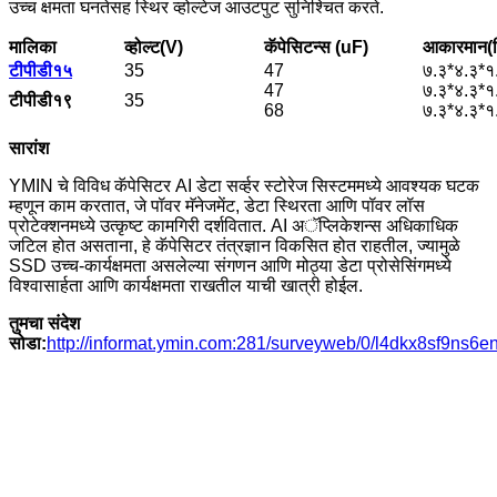
उच्च क्षमता घनतेसह स्थिर व्होल्टेज आउटपुट सुनिश्चित करते.
मालिका
व्होल्ट(V)
कॅपेसिटन्स (uF)
आकारमान(म
टीपीडी१५
35
47
७.३*४.३*१
47
७.३*४.३*१
टीपीडी१९
35
68
७.३*४.३*१
सारांश
YMIN चे विविध कॅपेसिटर AI डेटा सर्व्हर स्टोरेज सिस्टममध्ये आवश्यक घटक
म्हणून काम करतात, जे पॉवर मॅनेजमेंट, डेटा स्थिरता आणि पॉवर लॉस
प्रोटेक्शनमध्ये उत्कृष्ट कामगिरी दर्शवितात. AI अॅप्लिकेशन्स अधिकाधिक
जटिल होत असताना, हे कॅपेसिटर तंत्रज्ञान विकसित होत राहतील, ज्यामुळे
SSD उच्च-कार्यक्षमता असलेल्या संगणन आणि मोठ्या डेटा प्रोसेसिंगमध्ये
विश्वासार्हता आणि कार्यक्षमता राखतील याची खात्री होईल.
तुमचा संदेश
सोडा:
http://informat.ymin.com:281/surveyweb/0/l4dkx8sf9ns6e