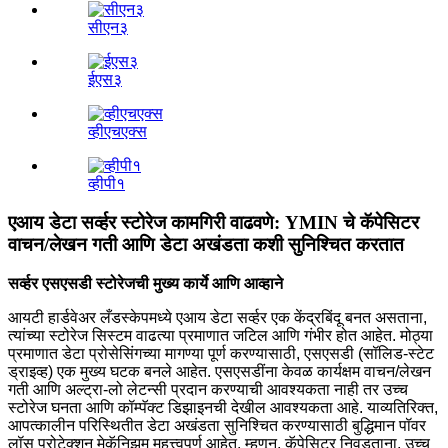
सीएन३
ईएस३
व्हीएचएक्स
व्हीपी१
एआय डेटा सर्व्हर स्टोरेज कामगिरी वाढवणे: YMIN चे कॅपेसिटर
वाचन/लेखन गती आणि डेटा अखंडता कशी सुनिश्चित करतात
सर्व्हर एसएसडी स्टोरेजची मुख्य कार्ये आणि आव्हाने
आयटी हार्डवेअर लँडस्केपमध्ये एआय डेटा सर्व्हर एक केंद्रबिंदू बनत असताना,
त्यांच्या स्टोरेज सिस्टम वाढत्या प्रमाणात जटिल आणि गंभीर होत आहेत. मोठ्या
प्रमाणात डेटा प्रोसेसिंगच्या मागण्या पूर्ण करण्यासाठी, एसएसडी (सॉलिड-स्टेट
ड्राइव्ह) एक मुख्य घटक बनले आहेत. एसएसडींना केवळ कार्यक्षम वाचन/लेखन
गती आणि अल्ट्रा-लो लेटन्सी प्रदान करण्याची आवश्यकता नाही तर उच्च
स्टोरेज घनता आणि कॉम्पॅक्ट डिझाइनची देखील आवश्यकता आहे. याव्यतिरिक्त,
आपत्कालीन परिस्थितीत डेटा अखंडता सुनिश्चित करण्यासाठी बुद्धिमान पॉवर
लॉस प्रोटेक्शन मेकॅनिझम महत्त्वपूर्ण आहेत. म्हणून, कॅपेसिटर निवडताना, उच्च