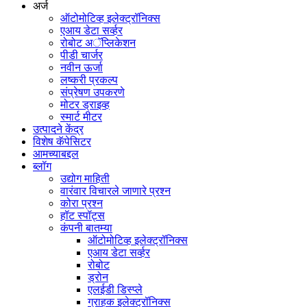
अर्ज
ऑटोमोटिव्ह इलेक्ट्रॉनिक्स
एआय डेटा सर्व्हर
रोबोट अॅप्लिकेशन
पीडी चार्जर
नवीन ऊर्जा
लष्करी प्रकल्प
संप्रेषण उपकरणे
मोटर ड्राइव्ह
स्मार्ट मीटर
उत्पादने केंद्र
विशेष कॅपेसिटर
आमच्याबद्दल
ब्लॉग
उद्योग माहिती
वारंवार विचारले जाणारे प्रश्न
कोरा प्रश्न
हॉट स्पॉट्स
कंपनी बातम्या
ऑटोमोटिव्ह इलेक्ट्रॉनिक्स
एआय डेटा सर्व्हर
रोबोट
ड्रोन
एलईडी डिस्प्ले
ग्राहक इलेक्ट्रॉनिक्स