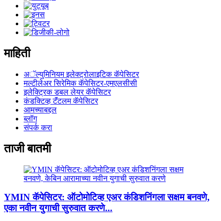
माहिती
अॅल्युमिनियम इलेक्ट्रोलाइटिक कॅपेसिटर
मल्टीलेअर सिरेमिक कॅपेसिटर-एमएलसीसी
इलेक्ट्रिक डबल लेयर कॅपेसिटर
कंडक्टिव्ह टॅंटलम कॅपेसिटर
आमच्याबद्दल
ब्लॉग
संपर्क करा
ताजी बातमी
YMIN कॅपेसिटर: ऑटोमोटिव्ह एअर कंडिशनिंगला सक्षम बनवणे,
एका नवीन युगाची सुरुवात करणे...