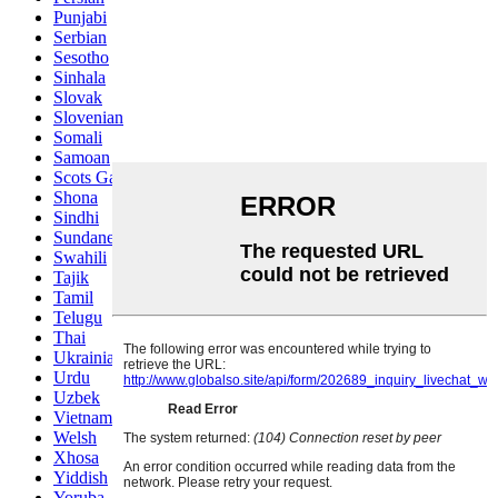
Punjabi
Serbian
Sesotho
Sinhala
Slovak
Slovenian
Somali
Samoan
Scots Gaelic
Shona
Sindhi
Sundanese
Swahili
Tajik
Tamil
Telugu
Thai
Ukrainian
Urdu
Uzbek
Vietnamese
Welsh
Xhosa
Yiddish
Yoruba