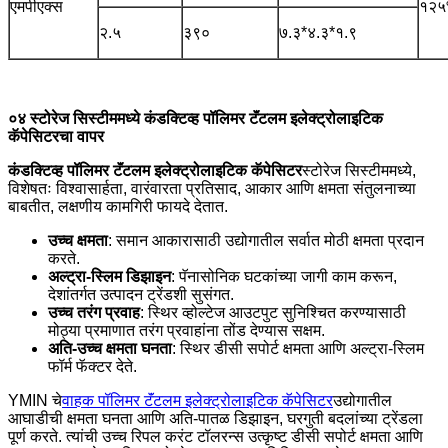
एमपीएक्स
१२५
२.५
३९०
७.३*४.३*१.९
०४ स्टोरेज सिस्टीममध्ये कंडक्टिव्ह पॉलिमर टॅंटलम इलेक्ट्रोलाइटिक
कॅपेसिटरचा वापर
कंडक्टिव्ह पॉलिमर टॅंटलम इलेक्ट्रोलाइटिक कॅपेसिटर
स्टोरेज सिस्टीममध्ये,
विशेषतः विश्वासार्हता, वारंवारता प्रतिसाद, आकार आणि क्षमता संतुलनाच्या
बाबतीत, लक्षणीय कामगिरी फायदे देतात.
उच्च क्षमता
: समान आकारासाठी उद्योगातील सर्वात मोठी क्षमता प्रदान
करते.
अल्ट्रा-स्लिम डिझाइन
: पॅनासोनिक घटकांच्या जागी काम करून,
देशांतर्गत उत्पादन ट्रेंडशी सुसंगत.
उच्च तरंग प्रवाह
: स्थिर व्होल्टेज आउटपुट सुनिश्चित करण्यासाठी
मोठ्या प्रमाणात तरंग प्रवाहांना तोंड देण्यास सक्षम.
अति-उच्च क्षमता घनता
: स्थिर डीसी सपोर्ट क्षमता आणि अल्ट्रा-स्लिम
फॉर्म फॅक्टर देते.
YMIN चे
वाहक पॉलिमर टॅंटलम इलेक्ट्रोलाइटिक कॅपेसिटर
उद्योगातील
आघाडीची क्षमता घनता आणि अति-पातळ डिझाइन, घरगुती बदलांच्या ट्रेंडला
पूर्ण करते. त्यांची उच्च रिपल करंट टॉलरन्स उत्कृष्ट डीसी सपोर्ट क्षमता आणि