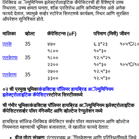
लिक्विड अॅल्युमिनियम इलेक्ट्रोलाइटिक कॅपेसिटरची ही वैशिष्ट्ये उच्च
स्थिरता, उच्च क्षमता घनता, शॉक प्रतिरोध आणि कॉम्पॅक्टनेस असे अनेक
फायदे देतात, ज्यामुळे सर्व्हर स्टोरेज सिस्टमचे कार्यक्षम, स्थिर आणि सुरक्षित
ऑपरेशन सुनिश्चित होते.
मालिका
व्होल्ट
कॅपेसिटन्स (uF)
परिमाण (मिमी)
जीवन
एलके
35
४७०
६.३*२३
१०५℃/८०
१८००
१०*३०
एलकेएफ
35
१८००
१२.५*२५
२२००
१०*३०
१०५℃/१०
२७००
१२.५*३०
एलकेएम
35
३३००
१२.५*३०
०२ ची प्रमुख भूमिका
कंडक्टिव्ह पॉलिमर हायब्रिड अॅल्युमिनियम
इलेक्ट्रोलाइटिक कॅपेसिटर
स्टोरेज सिस्टीममध्ये
ची गंभीर भूमिका
कंडक्टिव्ह पॉलिमर हायब्रिड अॅल्युमिनियम इलेक्ट्रोलाइटिक
कॅपेसिटर
सर्व्हर पॉवर मॅनेजमेंट आणि व्होल्टेज रेग्युलेशन मध्ये
हायब्रिड सॉलिड-लिक्विड कॅपेसिटर सर्व्हर पॉवर व्यवस्थापन आणि व्होल्टेज
नियमनात महत्त्वाची भूमिका बजावतात, जे खालील फायदे देतात:
वीज तोटा संरक्षण
: एंटरप्राइझ अॅप्लिकेशन्स आणि परिस्थितींमध्ये जिथे