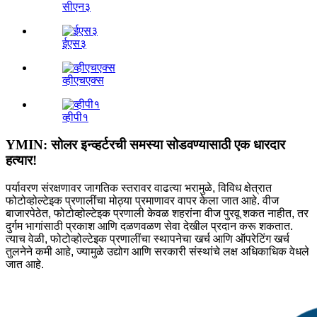
सीएन३
ईएस३
व्हीएचएक्स
व्हीपी१
YMIN: सोलर इन्व्हर्टरची समस्या सोडवण्यासाठी एक धारदार
हत्यार!
पर्यावरण संरक्षणावर जागतिक स्तरावर वाढत्या भरामुळे, विविध क्षेत्रात
फोटोव्होल्टेइक प्रणालींचा मोठ्या प्रमाणावर वापर केला जात आहे. वीज
बाजारपेठेत, फोटोव्होल्टेइक प्रणाली केवळ शहरांना वीज पुरवू शकत नाहीत, तर
दुर्गम भागांसाठी प्रकाश आणि दळणवळण सेवा देखील प्रदान करू शकतात.
त्याच वेळी, फोटोव्होल्टेइक प्रणालींचा स्थापनेचा खर्च आणि ऑपरेटिंग खर्च
तुलनेने कमी आहे, ज्यामुळे उद्योग आणि सरकारी संस्थांचे लक्ष अधिकाधिक वेधले
जात आहे.