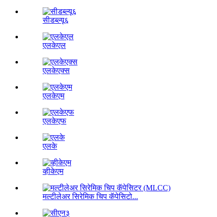
सीडब्ल्यू६
एलकेएल
एलकेएक्स
एलकेएम
एलकेएफ
एलके
व्हीकेएम
मल्टीलेअर सिरेमिक चिप कॅपेसिटो...