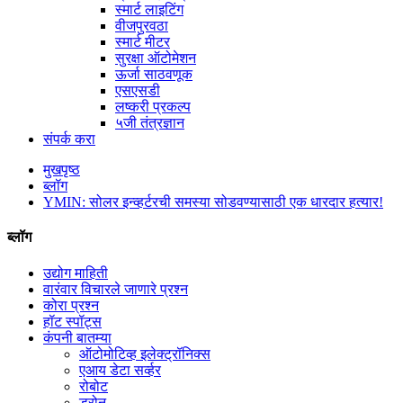
स्मार्ट लाइटिंग
वीजपुरवठा
स्मार्ट मीटर
सुरक्षा ऑटोमेशन
ऊर्जा साठवणूक
एसएसडी
लष्करी प्रकल्प
५जी तंत्रज्ञान
संपर्क करा
मुखपृष्ठ
ब्लॉग
YMIN: सोलर इन्व्हर्टरची समस्या सोडवण्यासाठी एक धारदार हत्यार!
ब्लॉग
उद्योग माहिती
वारंवार विचारले जाणारे प्रश्न
कोरा प्रश्न
हॉट स्पॉट्स
कंपनी बातम्या
ऑटोमोटिव्ह इलेक्ट्रॉनिक्स
एआय डेटा सर्व्हर
रोबोट
ड्रोन