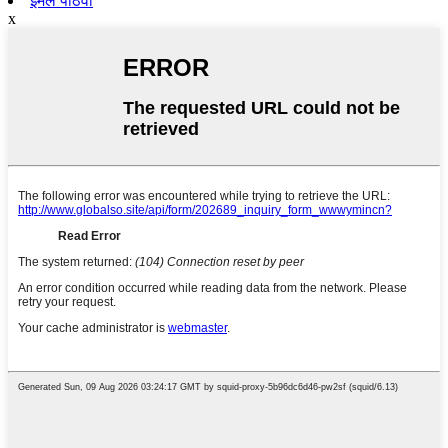
ईमेल पाठवा
x