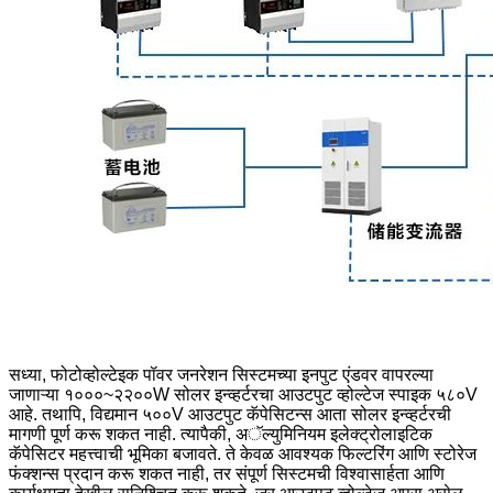
सध्या, फोटोव्होल्टेइक पॉवर जनरेशन सिस्टमच्या इनपुट एंडवर वापरल्या
जाणाऱ्या १०००~२२००W सोलर इन्व्हर्टरचा आउटपुट व्होल्टेज स्पाइक ५८०V
आहे. तथापि, विद्यमान ५००V आउटपुट कॅपेसिटन्स आता सोलर इन्व्हर्टरची
मागणी पूर्ण करू शकत नाही. त्यापैकी, अॅल्युमिनियम इलेक्ट्रोलाइटिक
कॅपेसिटर महत्त्वाची भूमिका बजावते. ते केवळ आवश्यक फिल्टरिंग आणि स्टोरेज
फंक्शन्स प्रदान करू शकत नाही, तर संपूर्ण सिस्टमची विश्वासार्हता आणि