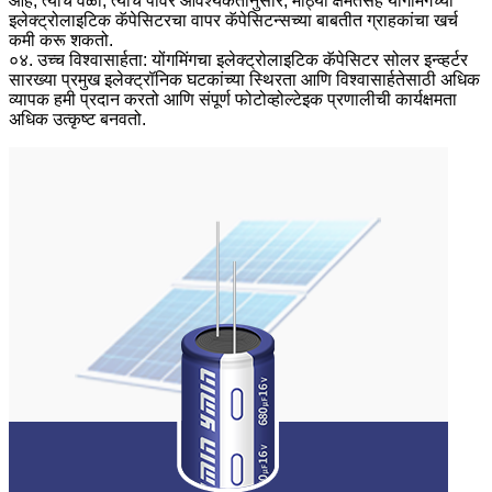
आहे; त्याच वेळी, त्याच पॉवर आवश्यकतांनुसार, मोठ्या क्षमतेसह योंगमिंगच्या
इलेक्ट्रोलाइटिक कॅपेसिटरचा वापर कॅपेसिटन्सच्या बाबतीत ग्राहकांचा खर्च
कमी करू शकतो.
०४. उच्च विश्वासार्हता: योंगमिंगचा इलेक्ट्रोलाइटिक कॅपेसिटर सोलर इन्व्हर्टर
सारख्या प्रमुख इलेक्ट्रॉनिक घटकांच्या स्थिरता आणि विश्वासार्हतेसाठी अधिक
व्यापक हमी प्रदान करतो आणि संपूर्ण फोटोव्होल्टेइक प्रणालीची कार्यक्षमता
अधिक उत्कृष्ट बनवतो.