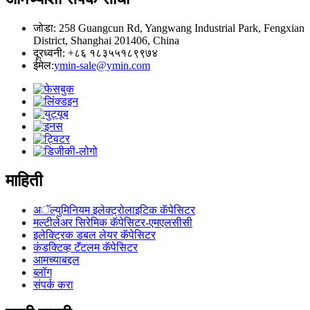
जोडा: 258 Guangcun Rd, Yangwang Industrial Park, Fengxian
District, Shanghai 201406, China
दूरध्वनी: +८६ १८३५५१८९९७४
ईमेल:
ymin-sale@ymin.com
माहिती
अॅल्युमिनियम इलेक्ट्रोलाइटिक कॅपेसिटर
मल्टीलेअर सिरेमिक कॅपेसिटर-एमएलसीसी
इलेक्ट्रिक डबल लेयर कॅपेसिटर
कंडक्टिव्ह टॅंटलम कॅपेसिटर
आमच्याबद्दल
ब्लॉग
संपर्क करा