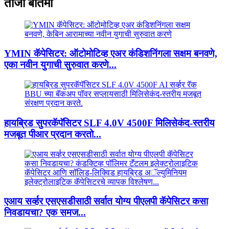
ताजी बातमी
YMIN कॅपेसिटर: ऑटोमोटिव्ह एअर कंडिशनिंगला सक्षम बनवणे,
एका नवीन युगाची सुरुवात करणे...
हायब्रिड सुपरकॅपॅसिटर SLF 4.0V 4500F मिलिसेकंद-स्तरीय
मजबूत पीआर प्रदान करतो...
एआय सर्व्हर एसएसडीसाठी सर्वात योग्य पीएलपी कॅपेसिटर कसा
निवडायचा? एक समज...