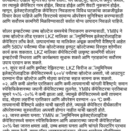
कार्यक्षमता देखील सुनिश्चित करू शकते. जर आउटपुट व्होल्टेज अपुरा असेल,
तर त्यामुळे कॅपेसिटर गरम होईल, बिघाड होईल आणि शेवटी नुकसान होईल.
म्हणून, इलेक्ट्रोलाइटिक कॅपेसिटर निवडताना विविध घटकांचा काळजीपूर्वक
विचार केला पाहिजे आणि सिस्टमचे सामान्य ऑपरेशन सुनिश्चित करण्यासाठी
आणि सर्वोत्तम कामगिरी मिळविण्यासाठी सर्वात योग्य उत्पादन निवडले पाहिजे.
सोलर इन्व्हर्टरच्या उच्च व्होल्टेज समस्येचे निराकरण करण्यासाठी, YMIN ने
उच्च व्होल्टेज लीड प्रकार LKZ मालिका अॅल्युमिनियम इलेक्ट्रोलाइटिक
कॅपेसिटर लाँच केले. उत्पादनांच्या या मालिकेत अचूक कामगिरी वैशिष्ट्ये आहेत
आणि 580V पर्यंतच्या पीक व्होल्टेजसह इनपुट व्होल्टेजच्या विस्तृत श्रेणीवर
कार्य करू शकतात. LKZ मालिका कॅपेसिटरची उत्कृष्ट कामगिरी सोलर
इन्व्हर्टरची स्थिरता आणि कार्यक्षमता सुधारू शकते आणि ग्राहकांना सर्वोत्तम
उपाय प्रदान करू शकते.
०१. सुपर सर्ज आणि इम्पॅक्ट रेझिस्टन्स: LKZ सिरीज अॅल्युमिनियम
इलेक्ट्रोलाइटिक कॅपेसिटरमध्ये ६००V पर्यंतचा व्होल्टेज असतो, जो आउटपुट
दरम्यान पीक व्होल्टेज आणि मोठ्या करंटचा सहज सामना करू शकतो.
०२. अति कमी अंतर्गत प्रतिकार आणि कमी-तापमानाची चांगली वैशिष्ट्ये: समान
स्पेसिफिकेशनच्या जपानी कॅपेसिटरच्या तुलनेत, YMIN कॅपेसिटरचा प्रतिबाधा
सुमारे १५% -२०% ने कमी झाला आहे, ज्यामुळे कॅपेसिटरमध्ये कमी तापमान
वाढ, मोठ्या लहरींना प्रतिकार आणि ऑपरेशन दरम्यान -४० ℃ कमी-
तापमानाची वैशिष्ट्ये आहेत याची खात्री होते, ज्यामुळे कॅपेसिटर दीर्घकालीन
ऑपरेशनच्या सुरुवातीला अपयशी होणार नाहीत याची खात्री होते.
०३. जास्त क्षमता घनता: YMIN अॅल्युमिनियम इलेक्ट्रोलाइटिक
कॅपेसिटरमध्ये समान स्पेसिफिकेशन आणि आकाराच्या जपानी कॅपेसिटरपेक्षा
२०% पेक्षा जास्त क्षमता आहे, उच्च क्षमता घनता आणि चांगले फिल्टरिंग प्रभाव