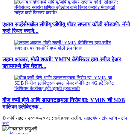
एआय सर्व्हर्समधील सीपीयू/जीपीयू पॉवर सप्लाय कोंडी सोडवणे: नॅनो
कसे स्थिर करावे...
लहान आकार, मोठी शक्ती! YMIN कॅपेसिटर हाय-स्पीड हेअर
ड्रायमध्ये झेप घेतात...
वीज कमी होणे आणि डाउनटाइमला निरोप द्या: YMIN ची SDB
मालिका इलेक्ट्रिक...
© कॉपीराइट - २०१०-२०२३ : सर्व हक्क राखीव.
साइटमॅप
-
टॉप ब्लॉग
-
टॉप
सर्च