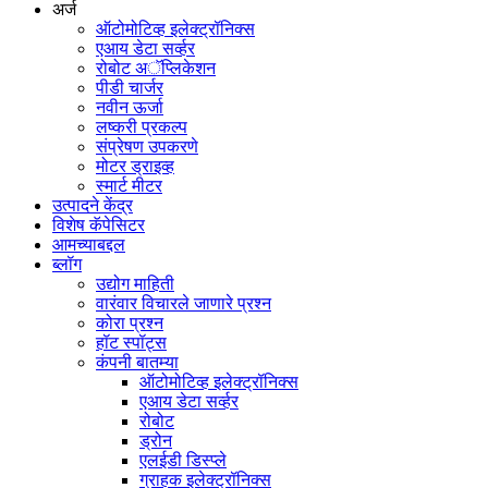
अर्ज
ऑटोमोटिव्ह इलेक्ट्रॉनिक्स
एआय डेटा सर्व्हर
रोबोट अॅप्लिकेशन
पीडी चार्जर
नवीन ऊर्जा
लष्करी प्रकल्प
संप्रेषण उपकरणे
मोटर ड्राइव्ह
स्मार्ट मीटर
उत्पादने केंद्र
विशेष कॅपेसिटर
आमच्याबद्दल
ब्लॉग
उद्योग माहिती
वारंवार विचारले जाणारे प्रश्न
कोरा प्रश्न
हॉट स्पॉट्स
कंपनी बातम्या
ऑटोमोटिव्ह इलेक्ट्रॉनिक्स
एआय डेटा सर्व्हर
रोबोट
ड्रोन
एलईडी डिस्प्ले
ग्राहक इलेक्ट्रॉनिक्स