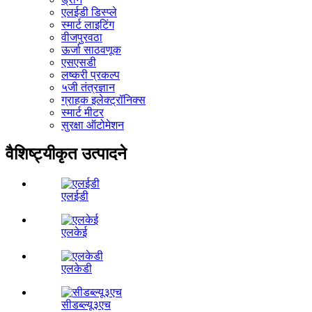
एलईडी डिस्प्ले
स्मार्ट लाइटिंग
वीजपुरवठा
ऊर्जा साठवणूक
एसएसडी
लष्करी प्रकल्प
५जी तंत्रज्ञान
ग्राहक इलेक्ट्रॉनिक्स
स्मार्ट मीटर
सुरक्षा ऑटोमेशन
वैशिष्ट्यीकृत उत्पादने
एलईडी
एलकेई
एलकेडी
सीडब्ल्यू३एच