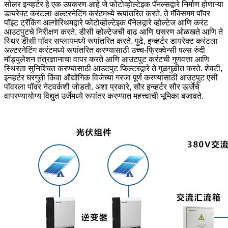
सोलर इन्व्हर्टर हे एक उपकरण आहे जे फोटोव्होल्टेइक पॅनल्सद्वारे निर्माण होणाऱ्या
डायरेक्ट करंटला अल्टरनेटिंग करंटमध्ये रूपांतरित करते. ते मॅक्सिमम पॉवर
पॉइंट ट्रॅकिंग अल्गोरिथमद्वारे फोटोव्होल्टेइक पॅनेलद्वारे व्होल्टेज आणि करंट
आउटपुटचे निरीक्षण करते, डीसी व्होल्टेजची वाढ आणि घसरण ओळखते आणि ते
स्थिर डीसी पॉवर सप्लायमध्ये रूपांतरित करते. पुढे, इन्व्हर्टर डायरेक्ट करंटला
अल्टरनेटिंग करंटमध्ये रूपांतरित करण्यासाठी उच्च-फ्रिक्वेन्सी पल्स रुंदी
मॉड्युलेशन तंत्रज्ञानाचा वापर करते आणि आउटपुट करंटची गुणवत्ता आणि
स्थिरता सुनिश्चित करण्यासाठी आउटपुट फिल्टरद्वारे ते गुळगुळीत करते. शेवटी,
इन्व्हर्टर घरगुती किंवा औद्योगिक विजेच्या गरजा पूर्ण करण्यासाठी आउटपुट एसी
पॉवरला पॉवर नेटवर्कशी जोडतो. अशा प्रकारे, सौर इन्व्हर्टर सौर ऊर्जेचे
वापरण्यायोग्य विद्युत उर्जेमध्ये रूपांतर करण्यात महत्त्वाची भूमिका बजावते.