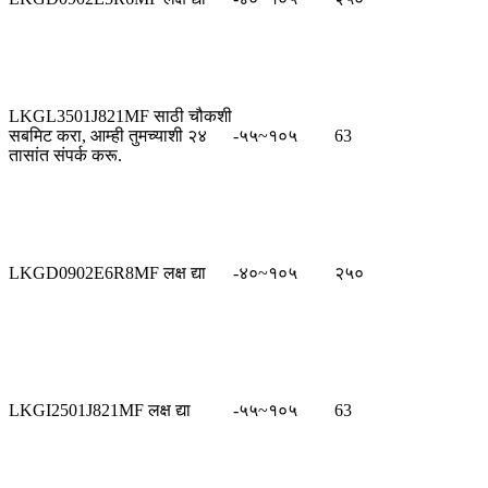
LKGL3501J821MF साठी चौकशी
सबमिट करा, आम्ही तुमच्याशी २४
-५५~१०५
63
तासांत संपर्क करू.
LKGD0902E6R8MF लक्ष द्या
-४०~१०५
२५०
LKGI2501J821MF लक्ष द्या
-५५~१०५
63