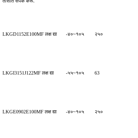
तासांत संपर्क करू.
LKGD1152E100MF लक्ष द्या
-४०~१०५
२५०
LKGI3151J122MF लक्ष द्या
-५५~१०५
63
LKGE0902E100MF लक्ष द्या
-४०~१०५
२५०