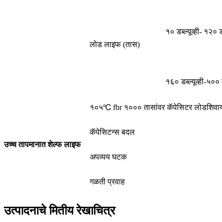
१० डब्ल्यूव्ही- १२० डब
लोड लाइफ (तास)
१६० डब्ल्यूव्ही-५०० डब
१०५℃ fbr १००० तासांवर कॅपेसिटर लोडशिवाय
कॅपेसिटन्स बदल
उच्च तापमानात शेल्फ लाइफ
अपव्यय घटक
गळती प्रवाह
उत्पादनाचे मितीय रेखाचित्र