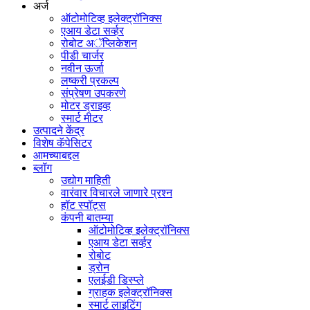
अर्ज
ऑटोमोटिव्ह इलेक्ट्रॉनिक्स
एआय डेटा सर्व्हर
रोबोट अॅप्लिकेशन
पीडी चार्जर
नवीन ऊर्जा
लष्करी प्रकल्प
संप्रेषण उपकरणे
मोटर ड्राइव्ह
स्मार्ट मीटर
उत्पादने केंद्र
विशेष कॅपेसिटर
आमच्याबद्दल
ब्लॉग
उद्योग माहिती
वारंवार विचारले जाणारे प्रश्न
हॉट स्पॉट्स
कंपनी बातम्या
ऑटोमोटिव्ह इलेक्ट्रॉनिक्स
एआय डेटा सर्व्हर
रोबोट
ड्रोन
एलईडी डिस्प्ले
ग्राहक इलेक्ट्रॉनिक्स
स्मार्ट लाइटिंग