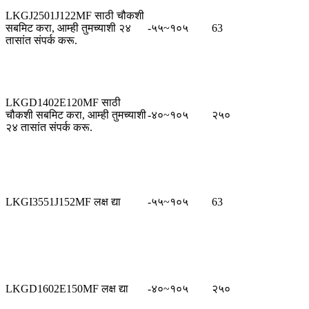
LKGJ2501J122MF साठी चौकशी
सबमिट करा, आम्ही तुमच्याशी २४
-५५~१०५
63
तासांत संपर्क करू.
LKGD1402E120MF साठी
चौकशी सबमिट करा, आम्ही तुमच्याशी
-४०~१०५
२५०
२४ तासांत संपर्क करू.
LKGI3551J152MF लक्ष द्या
-५५~१०५
63
LKGD1602E150MF लक्ष द्या
-४०~१०५
२५०