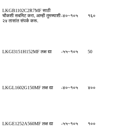
LKGB1102C2R7MF साठी
चौकशी सबमिट करा, आम्ही तुमच्याशी
-४०~१०५
१६०
२४ तासांत संपर्क करू.
LKGI3151H152MF लक्ष द्या
-५५~१०५
50
LKGL1602G150MF लक्ष द्या
-४०~१०५
४००
LKGE1252A560MF लक्ष द्या
-५५~१०५
१००