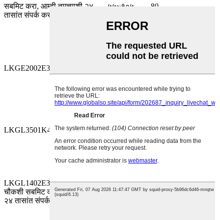
सबमिट करा, आम्ही तुमच्याशी २४
-५५~१०५
80
तासांत संपर्क करू.
LKGE2002E330MF लक्ष द्या
-४०~१०५
२५०
LKGL3501K471MF लक्ष द्या
-५५~१०५
80
LKGL1402E330MF साठी
चौकशी सबमिट करा, आम्ही तुमच्याशी
-४०~१०५
२५०
२४ तासांत संपर्क करू.