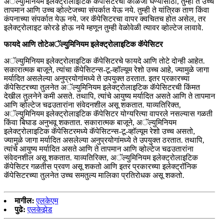
अॅल्युमिनियम इलेक्ट्रोलाइटिक कॅपेसिटरची काळजी घेण्यासाठी, तुम्ही ते उच्च
तापमान आणि उच्च व्होल्टेजच्या संपर्कात येऊ नये. तुम्ही ते यांत्रिक ताण किंवा
कंपनाच्या संपर्कात येऊ नये. जर कॅपेसिटरचा वापर क्वचितच होत असेल, तर
इलेक्ट्रोलाइट कोरडे होऊ नये म्हणून तुम्ही वेळोवेळी त्यावर व्होल्टेज लावावे.
फायदे आणि तोटे
अॅल्युमिनियम इलेक्ट्रोलाइटिक कॅपेसिटर
अॅल्युमिनियम इलेक्ट्रोलाइटिक कॅपेसिटरचे फायदे आणि तोटे दोन्ही आहेत.
सकारात्मक बाजूने, त्यांचा कॅपेसिटन्स-टू-व्हॉल्यूम रेशो उच्च आहे, ज्यामुळे जागा
मर्यादित असलेल्या अनुप्रयोगांमध्ये ते उपयुक्त ठरतात. इतर प्रकारच्या
कॅपेसिटरच्या तुलनेत अॅल्युमिनियम इलेक्ट्रोलाइटिक कॅपेसिटरची किंमत
देखील तुलनेने कमी असते. तथापि, त्यांचे आयुष्य मर्यादित असते आणि ते तापमान
आणि व्होल्टेज चढउतारांना संवेदनशील असू शकतात. याव्यतिरिक्त,
अॅल्युमिनियम इलेक्ट्रोलाइटिक कॅपेसिटर योग्यरित्या वापरले नसल्यास गळती
किंवा बिघाड अनुभवू शकतात. सकारात्मक बाजूने, अॅल्युमिनियम
इलेक्ट्रोलाइटिक कॅपेसिटरमध्ये कॅपेसिटन्स-टू-व्हॉल्यूम रेशो उच्च असतो,
ज्यामुळे जागा मर्यादित असलेल्या अनुप्रयोगांमध्ये ते उपयुक्त ठरतात. तथापि,
त्यांचे आयुष्य मर्यादित असते आणि ते तापमान आणि व्होल्टेज चढउतारांना
संवेदनशील असू शकतात. याव्यतिरिक्त, अॅल्युमिनियम इलेक्ट्रोलाइटिक
कॅपेसिटर गळतीस प्रवण असू शकतो आणि इतर प्रकारच्या इलेक्ट्रॉनिक
कॅपेसिटरच्या तुलनेत उच्च समतुल्य मालिका प्रतिरोधक असू शकतो.
मागील:
एलकेएम
पुढे:
एलकेझेड