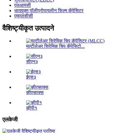
एलआयसी
धातूयुक्त पॉलीप्रोपायलीन फिल्म कॅपेसिटर
एमएलसीसी
वैशिष्ट्यीकृत उत्पादने
मल्टीलेअर सिरेमिक चिप कॅपेसिटो...
सीएन३
ईएस३
व्हीएचएक्स
व्हीपी१
एलकेजी