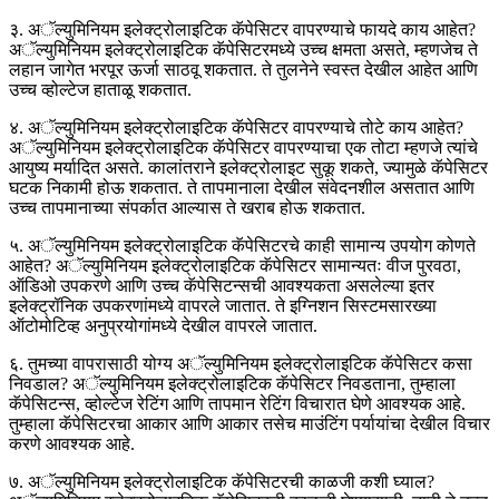
३. अॅल्युमिनियम इलेक्ट्रोलाइटिक कॅपेसिटर वापरण्याचे फायदे काय आहेत?
अॅल्युमिनियम इलेक्ट्रोलाइटिक कॅपेसिटरमध्ये उच्च क्षमता असते, म्हणजेच ते
लहान जागेत भरपूर ऊर्जा साठवू शकतात. ते तुलनेने स्वस्त देखील आहेत आणि
उच्च व्होल्टेज हाताळू शकतात.
४. अॅल्युमिनियम इलेक्ट्रोलाइटिक कॅपेसिटर वापरण्याचे तोटे काय आहेत?
अॅल्युमिनियम इलेक्ट्रोलाइटिक कॅपेसिटर वापरण्याचा एक तोटा म्हणजे त्यांचे
आयुष्य मर्यादित असते. कालांतराने इलेक्ट्रोलाइट सुकू शकते, ज्यामुळे कॅपेसिटर
घटक निकामी होऊ शकतात. ते तापमानाला देखील संवेदनशील असतात आणि
उच्च तापमानाच्या संपर्कात आल्यास ते खराब होऊ शकतात.
५. अॅल्युमिनियम इलेक्ट्रोलाइटिक कॅपेसिटरचे काही सामान्य उपयोग कोणते
आहेत? अॅल्युमिनियम इलेक्ट्रोलाइटिक कॅपेसिटर सामान्यतः वीज पुरवठा,
ऑडिओ उपकरणे आणि उच्च कॅपेसिटन्सची आवश्यकता असलेल्या इतर
इलेक्ट्रॉनिक उपकरणांमध्ये वापरले जातात. ते इग्निशन सिस्टमसारख्या
ऑटोमोटिव्ह अनुप्रयोगांमध्ये देखील वापरले जातात.
६. तुमच्या वापरासाठी योग्य अॅल्युमिनियम इलेक्ट्रोलाइटिक कॅपेसिटर कसा
निवडाल? अॅल्युमिनियम इलेक्ट्रोलाइटिक कॅपेसिटर निवडताना, तुम्हाला
कॅपेसिटन्स, व्होल्टेज रेटिंग आणि तापमान रेटिंग विचारात घेणे आवश्यक आहे.
तुम्हाला कॅपेसिटरचा आकार आणि आकार तसेच माउंटिंग पर्यायांचा देखील विचार
करणे आवश्यक आहे.
७. अॅल्युमिनियम इलेक्ट्रोलाइटिक कॅपेसिटरची काळजी कशी घ्याल?