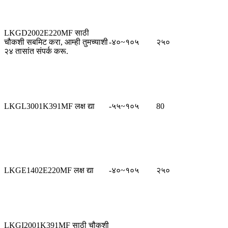
LKGD2002E220MF साठी
चौकशी सबमिट करा, आम्ही तुमच्याशी
-४०~१०५
२५०
२४ तासांत संपर्क करू.
LKGL3001K391MF लक्ष द्या
-५५~१०५
80
LKGE1402E220MF लक्ष द्या
-४०~१०५
२५०
LKGI2001K391MF साठी चौकशी