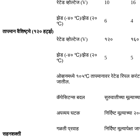
रेटेड व्होल्टेज (V)
10
16
झेड (-४० ℃)/झेड (२०
6
4
℃)
तापमान वैशिष्ट्ये (१२० हर्ट्झ)
रेटेड व्होल्टेज (V)
१२०
१६०
झेड (-४० ℃)/झेड (२०
5
5
℃)
ओव्हनमध्ये १०५℃ तापमानावर रेटेड रिपल करंटसह
जातील.
कॅपेसिटन्स बदल
सुरुवातीच्या मूल्या
अपव्यय घटक
निर्दिष्ट मूल्याच्या 
गळती प्रवाह
निर्दिष्ट मूल्यापेक्षा 
सहनशक्ती