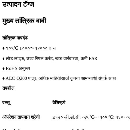
उत्पादन टॅग्ज
मुख्य तांत्रिक बाबी
तांत्रिक मापदंड
♦ १०५℃ ८०००〜१२००० तास
♦ लोड लाइफ, उच्च रिपल करंट, उच्च वारंवारता, कमी ESR
♦ RoHS अनुरूप
♦ AEC-Q200 पात्र, अधिक माहितीसाठी कृपया आमच्याशी संपर्क साधा.
तपशील
वस्तू
वैशिष्ट्ये
ऑपरेशन तापमान श्रेणी
≤१२० व्ही.डी.सी. -५५ ℃~+१०५ ℃; १६० ~५