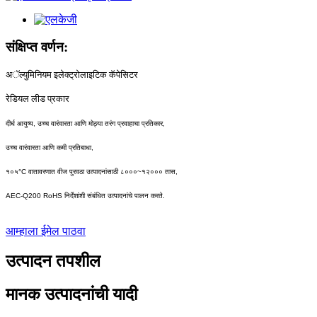
संक्षिप्त वर्णन:
अॅल्युमिनियम इलेक्ट्रोलाइटिक कॅपेसिटर
रेडियल लीड प्रकार
दीर्घ आयुष्य, उच्च वारंवारता आणि मोठ्या तरंग प्रवाहाचा प्रतिकार,
उच्च वारंवारता आणि कमी प्रतिबाधा,
१०५°C वातावरणात वीज पुरवठा उत्पादनांसाठी ८०००~१२००० तास,
AEC-Q200 RoHS निर्देशांशी संबंधित उत्पादनांचे पालन करते.
आम्हाला ईमेल पाठवा
उत्पादन तपशील
मानक उत्पादनांची यादी