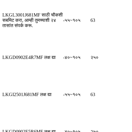
LKGL3001J681MF साठी चौकशी
सबमिट करा, आम्ही तुमच्याशी २४
-५५~१०५
63
तासांत संपर्क करू.
LKGD0902E4R7MF लक्ष द्या
-४०~१०५
२५०
LKGI2501J681MF लक्ष द्या
-५५~१०५
63
LKGD0902E5R6MF लक्ष द्या
-४०~१०५
२५०