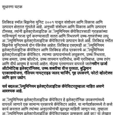
सुधारणा घटक
लिक्विड स्मॉल बिझनेस युनिट २००१ पासून संशोधन आणि विकास आणि
उत्पादन क्षेत्रात गुंतलेले आहे. अनुभवी संशोधन आणि विकास आणि उत्पादन
टीमसह, त्यांनी इलेक्ट्रोलाइटिक अॅल्युमिनियम कॅपेसिटरसाठी ग्राहकांच्या
नाविन्यपूर्ण गरजा पूर्ण करण्यासाठी सतत आणि स्थिरपणे उच्च-गुणवत्तेच्या लघु
अॅल्युमिनियम इलेक्ट्रोलाइटिक कॅपेसिटरचे उत्पादन केले आहे. लिक्विड स्मॉल
बिझनेस युनिटमध्ये दोन पॅकेजेस आहेत: लिक्विड एसएमडी अॅल्युमिनियम
इलेक्ट्रोलाइटिक कॅपेसिटर आणि लिक्विड लीड प्रकारचे अॅल्युमिनियम
इलेक्ट्रोलाइटिक कॅपेसिटर. त्याच्या उत्पादनांमध्ये लघुकरण, उच्च स्थिरता,
उच्च क्षमता, उच्च व्होल्टेज, उच्च तापमान प्रतिरोध, कमी प्रतिबाधा, उच्च तरंग
आणि दीर्घ आयुष्य हे फायदे आहेत. मोठ्या प्रमाणावर वापरले जाते
नवीन ऊर्जा
ऑटोमोटिव्ह इलेक्ट्रॉनिक्स, उच्च-शक्तीचा वीज पुरवठा, बुद्धिमान
प्रकाशयोजना, गॅलियम नायट्राइड जलद चार्जिंग, गृह उपकरणे, फोटो व्होल्टेक्स
आणि इतर उद्योग
.
सर्व बद्दल
अॅल्युमिनियम इलेक्ट्रोलाइटिक कॅपेसिटर
तुम्हाला माहित असणे
आवश्यक आहे.
अॅल्युमिनियम इलेक्ट्रोलाइटिक कॅपेसिटर हे इलेक्ट्रॉनिक उपकरणांमध्ये
वापरले जाणारे एक सामान्य प्रकारचे कॅपेसिटर आहेत. या मार्गदर्शकामध्ये ते कसे
कार्य करतात आणि त्यांच्या अनुप्रयोगांची मूलभूत माहिती जाणून घ्या. तुम्हाला
अॅल्युमिनियम इलेक्ट्रोलाइटिक कॅपेसिटरबद्दल उत्सुकता आहे का? या लेखात