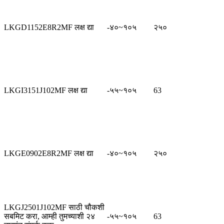
LKGD1152E8R2MF लक्ष द्या
-४०~१०५
२५०
LKGI3151J102MF लक्ष द्या
-५५~१०५
63
LKGE0902E8R2MF लक्ष द्या
-४०~१०५
२५०
LKGJ2501J102MF साठी चौकशी
सबमिट करा, आम्ही तुमच्याशी २४
-५५~१०५
63