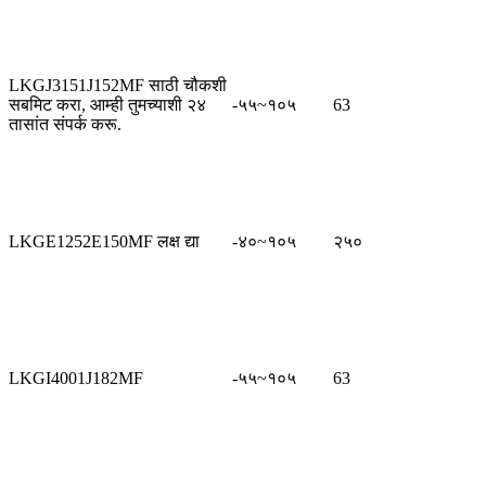
LKGJ3151J152MF साठी चौकशी
सबमिट करा, आम्ही तुमच्याशी २४
-५५~१०५
63
तासांत संपर्क करू.
LKGE1252E150MF लक्ष द्या
-४०~१०५
२५०
LKGI4001J182MF
-५५~१०५
63