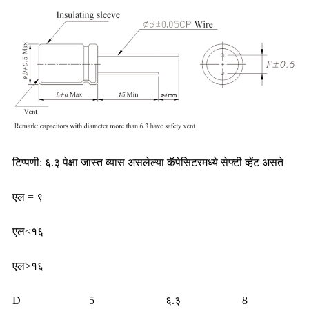
टिप्पणी: ६.३ पेक्षा जास्त व्यास असलेल्या कॅपेसिटरमध्ये सेफ्टी व्हेंट असते
एल = ९
एल≤१६
एल>१६
D
5
६.३
8