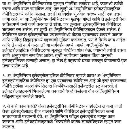
या अॅल्युमिनियम कॅपेसिटरच्या मूलभूत गोष्टींचा समावेश आहे, ज्यामध्ये त्यांची
रचना आणि वापर समाविष्ट आहे. जर तुम्ही अॅल्युमिनियम इलेक्ट्रोलाइटिक
कॅपेसिटरमध्ये नवीन असाल, तर ही मार्गदर्शक सुरुवात करण्यासाठी एक उत्तम
जागा आहे. या अॅल्युमिनियम कॅपेसिटरच्या मूलभूत गोष्टी आणि ते इलेक्ट्रॉनिक
सर्किटमध्ये कसे कार्य करतात ते शोधा. जर तुम्हाला इलेक्ट्रॉनिक्स कॅपेसिटर
घटकात रस असेल, तर तुम्ही अॅल्युमिनियम कॅपेसिटरबद्दल ऐकले असेल. हे
कॅपेसिटर घटक इलेक्ट्रॉनिक उपकरणांमध्ये मोठ्या प्रमाणावर वापरले जातात
आणि सर्किट डिझाइनमध्ये महत्त्वाची भूमिका बजावतात. पण ते नेमके काय आहेत
आणि ते कसे कार्य करतात? या मार्गदर्शकामध्ये, आम्ही अॅल्युमिनियम
इलेक्ट्रोलाइटिक कॅपेसिटरच्या मूलभूत गोष्टींचा शोध घेऊ, ज्यामध्ये त्यांची रचना
आणि अनुप्रयोग समाविष्ट आहेत. तुम्ही नवशिक्या असाल किंवा अनुभवी
इलेक्ट्रॉनिक्स उत्साही असाल, हा लेख हे महत्त्वाचे घटक समजून घेण्यासाठी एक
उत्तम स्रोत आहे.
१. अॅल्युमिनियम इलेक्ट्रोलाइटिक कॅपेसिटर म्हणजे काय? अॅल्युमिनियम
इलेक्ट्रोलाइटिक कॅपेसिटर हा एक प्रकारचा कॅपेसिटर आहे जो इतर प्रकारच्या
कॅपेसिटरपेक्षा जास्त कॅपेसिटन्स मिळविण्यासाठी इलेक्ट्रोलाइट वापरतो. हे
इलेक्ट्रोलाइटमध्ये भिजवलेल्या कागदाने वेगळे केलेल्या दोन अॅल्युमिनियम
फॉइलपासून बनलेले असते.
२. ते कसे काम करते? जेव्हा इलेक्ट्रॉनिक कॅपेसिटरवर व्होल्टेज लावला जातो
तेव्हा इलेक्ट्रोलाइट वीज चालवते आणि कॅपेसिटर इलेक्ट्रॉनिकला ऊर्जा
साठवण्याची परवानगी देते. अॅल्युमिनियम फॉइल इलेक्ट्रोड म्हणून काम
करतात आणि इलेक्ट्रोलाइटमध्ये भिजवलेले कागद डायलेक्ट्रिक म्हणून काम
करतात.