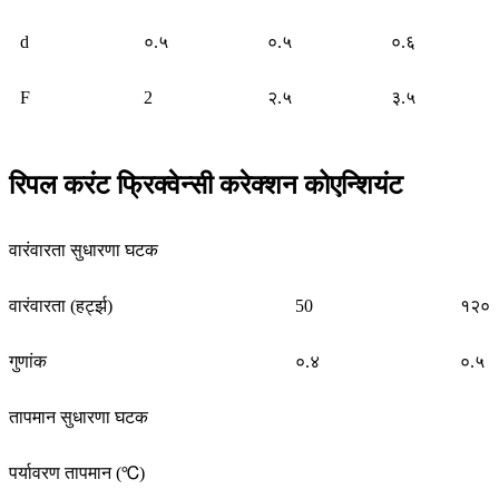
d
०.५
०.५
०.६
F
2
२.५
३.५
रिपल करंट फ्रिक्वेन्सी करेक्शन कोएन्शियंट
वारंवारता सुधारणा घटक
वारंवारता (हर्ट्झ)
50
१२०
गुणांक
०.४
०.५
तापमान सुधारणा घटक
पर्यावरण तापमान (℃)