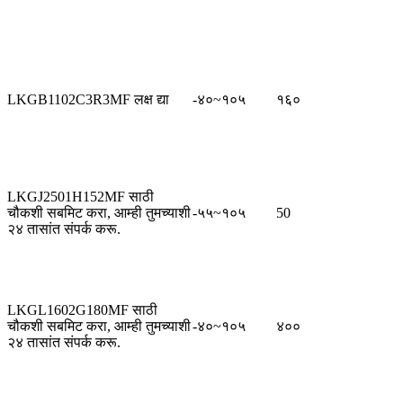
LKGB1102C3R3MF लक्ष द्या
-४०~१०५
१६०
LKGJ2501H152MF साठी
चौकशी सबमिट करा, आम्ही तुमच्याशी
-५५~१०५
50
२४ तासांत संपर्क करू.
LKGL1602G180MF साठी
चौकशी सबमिट करा, आम्ही तुमच्याशी
-४०~१०५
४००
२४ तासांत संपर्क करू.