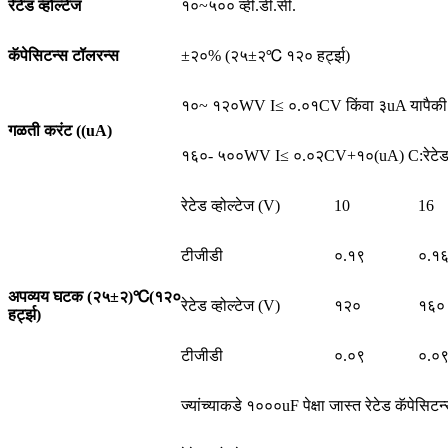
रेटेड व्होल्टेज
१०~५०० व्ही.डी.सी.
कॅपेसिटन्स टॉलरन्स
±२०% (२५±२℃ १२० हर्ट्झ)
१०~ १२०WV I≤ ०.०१CV किंवा ३uA यापैकी जे जा
गळती करंट ((uA)
१६०- ५००WV I≤ ०.०२CV+१०(uA) C:रेटेड कॅपे
रेटेड व्होल्टेज (V)
10
16
टीजीडी
०.१९
०.१
अपव्यय घटक (२५±२)
℃
(१२०
रेटेड व्होल्टेज (V)
१२०
१६०
हर्ट्झ)
टीजीडी
०.०९
०.०
ज्यांच्याकडे १०००uF पेक्षा जास्त रेटेड कॅपेसिटन