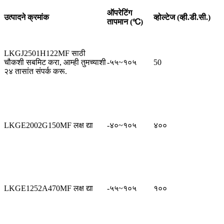
ऑपरेटिंग
उत्पादने क्रमांक
व्होल्टेज (व्ही.डी.सी.)
तापमान (℃)
LKGJ2501H122MF साठी
चौकशी सबमिट करा, आम्ही तुमच्याशी
-५५~१०५
50
२४ तासांत संपर्क करू.
LKGE2002G150MF लक्ष द्या
-४०~१०५
४००
LKGE1252A470MF लक्ष द्या
-५५~१०५
१००