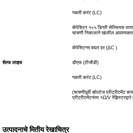
गळती करंट (LC)
कॅपेसिटर १०५ डिग्री सेल्सियस वात
चाचणी निकालाने खालील आवश्यकता पू
कॅपेसिटन्स बदल दर (ΔC )
शेल्फ लाइफ
डीएफ (टीजीडी)
गळती करंट (LC)
(चाचणीपूर्वी व्होल्टेज प्रीट्रीटमेंट क
प्रीट्रीटमेंटनंतर १Ω/V रेझिस्टरद्वार
उत्पादनाचे मितीय रेखाचित्र