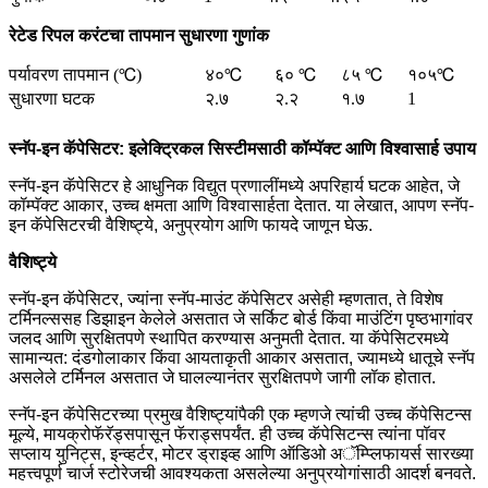
रेटेड रिपल करंटचा तापमान सुधारणा गुणांक
पर्यावरण तापमान (℃)
४०℃
६० ℃
८५ ℃
१०५℃
सुधारणा घटक
२.७
२.२
१.७
1
स्नॅप-इन कॅपेसिटर: इलेक्ट्रिकल सिस्टीमसाठी कॉम्पॅक्ट आणि विश्वासार्ह उपाय
स्नॅप-इन कॅपेसिटर हे आधुनिक विद्युत प्रणालींमध्ये अपरिहार्य घटक आहेत, जे
कॉम्पॅक्ट आकार, उच्च क्षमता आणि विश्वासार्हता देतात. या लेखात, आपण स्नॅप-
इन कॅपेसिटरची वैशिष्ट्ये, अनुप्रयोग आणि फायदे जाणून घेऊ.
वैशिष्ट्ये
स्नॅप-इन कॅपेसिटर, ज्यांना स्नॅप-माउंट कॅपेसिटर असेही म्हणतात, ते विशेष
टर्मिनल्ससह डिझाइन केलेले असतात जे सर्किट बोर्ड किंवा माउंटिंग पृष्ठभागांवर
जलद आणि सुरक्षितपणे स्थापित करण्यास अनुमती देतात. या कॅपेसिटरमध्ये
सामान्यत: दंडगोलाकार किंवा आयताकृती आकार असतात, ज्यामध्ये धातूचे स्नॅप
असलेले टर्मिनल असतात जे घालल्यानंतर सुरक्षितपणे जागी लॉक होतात.
स्नॅप-इन कॅपेसिटरच्या प्रमुख वैशिष्ट्यांपैकी एक म्हणजे त्यांची उच्च कॅपेसिटन्स
मूल्ये, मायक्रोफॅरॅड्सपासून फॅराड्सपर्यंत. ही उच्च कॅपेसिटन्स त्यांना पॉवर
सप्लाय युनिट्स, इन्व्हर्टर, मोटर ड्राइव्ह आणि ऑडिओ अॅम्प्लिफायर्स सारख्या
महत्त्वपूर्ण चार्ज स्टोरेजची आवश्यकता असलेल्या अनुप्रयोगांसाठी आदर्श बनवते.