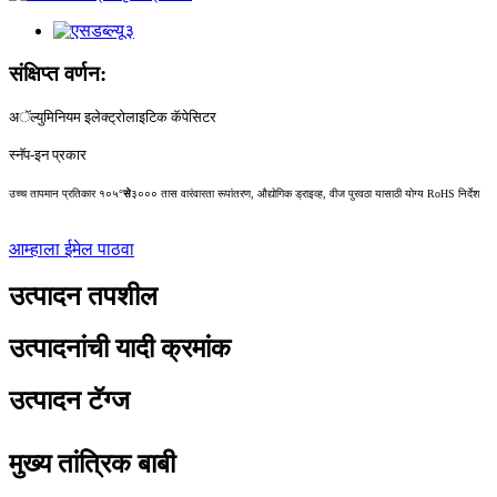
संक्षिप्त वर्णन:
अॅल्युमिनियम इलेक्ट्रोलाइटिक कॅपेसिटर
स्नॅप-इन प्रकार
उच्च तापमान प्रतिकार १०५
°से
३००० तास वारंवारता रूपांतरण, औद्योगिक ड्राइव्ह, वीज पुरवठा यासाठी योग्य RoHS निर्देश
आम्हाला ईमेल पाठवा
उत्पादन तपशील
उत्पादनांची यादी क्रमांक
उत्पादन टॅग्ज
मुख्य तांत्रिक बाबी