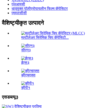
एलआयसी
धातूयुक्त पॉलीप्रोपायलीन फिल्म कॅपेसिटर
एमएलसीसी
वैशिष्ट्यीकृत उत्पादने
मल्टीलेअर सिरेमिक चिप कॅपेसिटो...
सीएन३
ईएस३
व्हीएचएक्स
व्हीपी१
एसडब्ल्यू३