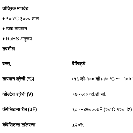
तांत्रिक मापदंड
♦ १०५℃ ३००० तास
♦ उच्च तापमान
♦ RoHS अनुरूप
तपशील
वस्तू
वैशिष्ट्ये
तापमान श्रेणी (
℃
)
(१६ व्ही-१०० व्ही)-४० ℃ 〜+१०५
व्होल्टेज श्रेणी (V)
१६~५०० व्ही.डी.सी.
कॅपेसिटन्स रेंज (uF)
६८ 〜४७०००uF (२०℃ १२०Hz)
कॅपेसिटन्स टॉलरन्स
±२०%