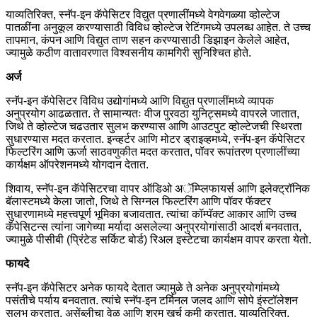
याव्यतिरिक्त, स्नॅप-इन कॅपेसिटर विद्युत प्रणालींमध्ये वेगवेगळ्या व्होल्टेज
पातळींना अनुकूल करण्यासाठी विविध व्होल्टेज रेटिंगमध्ये उपलब्ध आहेत. ते उच्च
तापमान, कंपन आणि विद्युत ताण सहन करण्यासाठी डिझाइन केलेले आहेत,
ज्यामुळे कठीण वातावरणात विश्वसनीय कामगिरी सुनिश्चित होते.
अर्ज
स्नॅप-इन कॅपेसिटर विविध उद्योगांमध्ये आणि विद्युत प्रणालींमध्ये व्यापक
अनुप्रयोग आढळतात. ते सामान्यतः वीज पुरवठा युनिट्समध्ये वापरले जातात,
जिथे ते व्होल्टेज चढउतार सुलभ करण्यास आणि आउटपुट व्होल्टेजची स्थिरता
सुधारण्यास मदत करतात. इन्व्हर्टर आणि मोटर ड्राइव्हमध्ये, स्नॅप-इन कॅपेसिटर
फिल्टरिंग आणि ऊर्जा साठवणुकीत मदत करतात, पॉवर रूपांतरण प्रणालींच्या
कार्यक्षम ऑपरेशनमध्ये योगदान देतात.
शिवाय, स्नॅप-इन कॅपेसिटरचा वापर ऑडिओ अॅम्प्लिफायर्स आणि इलेक्ट्रॉनिक
बॅलास्टमध्ये केला जातो, जिथे ते सिग्नल फिल्टरिंग आणि पॉवर फॅक्टर
सुधारणामध्ये महत्त्वपूर्ण भूमिका बजावतात. त्यांचा कॉम्पॅक्ट आकार आणि उच्च
कॅपेसिटन्स त्यांना जागेच्या मर्यादा असलेल्या अनुप्रयोगांसाठी आदर्श बनवतात,
ज्यामुळे पीसीबी (प्रिंटेड सर्किट बोर्ड) रिअल इस्टेटचा कार्यक्षम वापर करता येतो.
फायदे
स्नॅप-इन कॅपेसिटर अनेक फायदे देतात ज्यामुळे ते अनेक अनुप्रयोगांमध्ये
पसंतीचे पर्याय बनवतात. त्यांचे स्नॅप-इन टर्मिनल जलद आणि सोपे इंस्टॉलेशन
सुलभ करतात, असेंब्लीचा वेळ आणि श्रम खर्च कमी करतात. याव्यतिरिक्त,