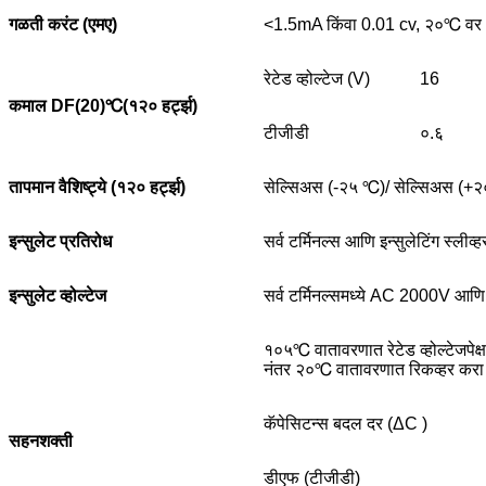
गळती करंट (एमए)
<1.5mA किंवा 0.01 cv, २०℃ वर 
रेटेड व्होल्टेज (V)
16
कमाल DF(20)
℃
(१२० हर्ट्झ)
टीजीडी
०.६
तापमान वैशिष्ट्ये (१२० हर्ट्झ)
सेल्सिअस (-२५ ℃)/ सेल्सिअस (+
इन्सुलेट प्रतिरोध
सर्व टर्मिनल्स आणि इन्सुलेटिंग स्ली
इन्सुलेट व्होल्टेज
सर्व टर्मिनल्समध्ये AC 2000V आणि इ
१०५℃ वातावरणात रेटेड व्होल्टेजपेक्
नंतर २०℃ वातावरणात रिकव्हर करा 
कॅपेसिटन्स बदल दर (ΔC )
सहनशक्ती
डीएफ (टीजीडी)