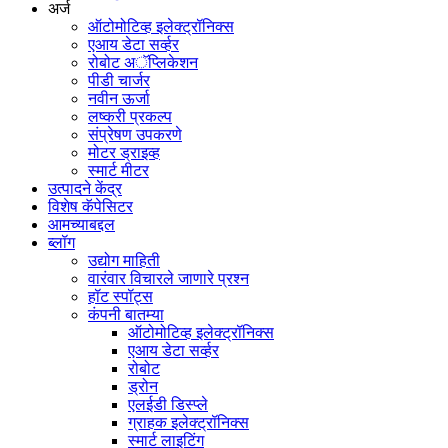
अर्ज
ऑटोमोटिव्ह इलेक्ट्रॉनिक्स
एआय डेटा सर्व्हर
रोबोट अॅप्लिकेशन
पीडी चार्जर
नवीन ऊर्जा
लष्करी प्रकल्प
संप्रेषण उपकरणे
मोटर ड्राइव्ह
स्मार्ट मीटर
उत्पादने केंद्र
विशेष कॅपेसिटर
आमच्याबद्दल
ब्लॉग
उद्योग माहिती
वारंवार विचारले जाणारे प्रश्न
हॉट स्पॉट्स
कंपनी बातम्या
ऑटोमोटिव्ह इलेक्ट्रॉनिक्स
एआय डेटा सर्व्हर
रोबोट
ड्रोन
एलईडी डिस्प्ले
ग्राहक इलेक्ट्रॉनिक्स
स्मार्ट लाइटिंग