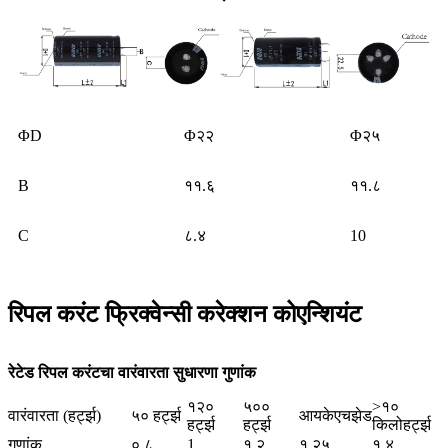
ΦD
Φ२२
Φ२५
B
११.६
११.८
C
८.४
10
रिपल करंट फ्रिक्वेन्सी करेक्शन कोएन्शियंट
रेटेड रिपल करंटचा वारंवारता सुधारणा गुणांक
१२०
५००
>१०
वारंवारता (हर्ट्झ)
५० हर्ट्झ
आयकेएचझेड
हर्ट्झ
हर्ट्झ
किलोहर्ट्झ
गुणांक
०.८
1
१.२
१.२५
१.४