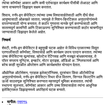
त्यांचा कॉम्पॅक्ट आकार आणि कमी प्रोफाइल कार्यक्षम पीसीबी लेआउट आणि
जागा वाचवणारे डिझाइन सक्षम करतात.
शिवाय, स्नॅप-इन कॅपेसिटर त्यांच्या उच्च विश्वासार्हतेसाठी आणि दीर्घ सेवा
आयुष्यासाठी ओळखले जातात, ज्यामुळे ते मिशन-क्रिटिकल अनुप्रयोगांमध्ये
वापरण्यासाठी योग्य बनतात. ते कठोर गुणवत्ता मानके पूर्ण करण्यासाठी आणि
सातत्यपूर्ण कामगिरी आणि टिकाऊपणा सुनिश्चित करण्यासाठी कठोर चाचणीतून
जाण्यासाठी डिझाइन केलेले आहेत.
निष्कर्ष
शेवटी, स्नॅप-इन कॅपेसिटर हे बहुमुखी घटक आहेत जे विविध प्रकारच्या विद्युत
प्रणालींसाठी कॉम्पॅक्ट, विश्वासार्ह आणि कार्यक्षम उपाय प्रदान करतात. त्यांच्या
उच्च कॅपेसिटन्स मूल्यांसह, व्होल्टेज रेटिंगसह आणि मजबूत बांधकामासह, ते
पॉवर सप्लाय युनिट्स, इन्व्हर्टर, मोटर ड्राइव्ह, ऑडिओ अॅम्प्लिफायर्स आणि
बरेच काही सुरळीत ऑपरेशन आणि कार्यक्षमतेत योगदान देतात.
औद्योगिक ऑटोमेशन, ग्राहक इलेक्ट्रॉनिक्स, दूरसंचार किंवा ऑटोमोटिव्ह
अनुप्रयोगांमध्ये, स्नॅप-इन कॅपेसिटर स्थिर वीज वितरण, सिग्नल फिल्टरिंग आणि
ऊर्जा साठवणूक सुनिश्चित करण्यात महत्त्वपूर्ण भूमिका बजावतात. त्यांची
स्थापना सुलभता, कॉम्पॅक्ट आकार आणि उच्च विश्वासार्हता त्यांना आधुनिक
इलेक्ट्रिकल डिझाइनमध्ये अपरिहार्य घटक बनवते.
मागील:
एसएन६