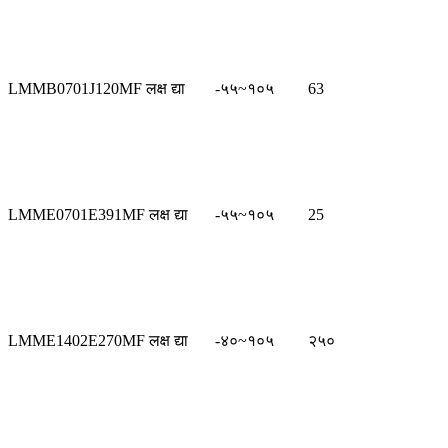
LMMB0701J120MF लक्ष द्या
-५५~१०५
63
LMME0701E391MF लक्ष द्या
-५५~१०५
25
LMME1402E270MF लक्ष द्या
-४०~१०५
२५०