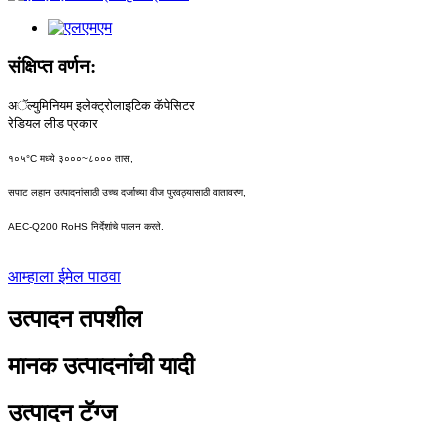
संक्षिप्त वर्णन:
अॅल्युमिनियम इलेक्ट्रोलाइटिक कॅपेसिटर
रेडियल लीड प्रकार
१०५°C मध्ये ३०००~८००० तास,
सपाट लहान उत्पादनांसाठी उच्च दर्जाच्या वीज पुरवठ्यासाठी वातावरण,
AEC-Q200 RoHS निर्देशांचे पालन करते.
आम्हाला ईमेल पाठवा
उत्पादन तपशील
मानक उत्पादनांची यादी
उत्पादन टॅग्ज