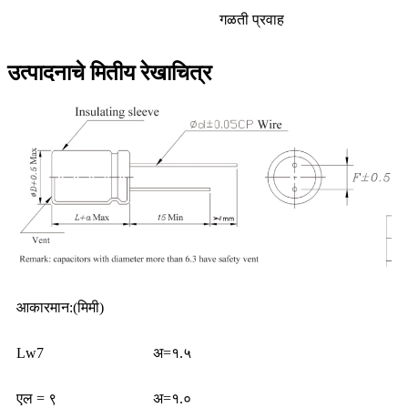
गळती प्रवाह
उत्पादनाचे मितीय रेखाचित्र
आकारमान:(मिमी)
Lw7
अ=१.५
एल = ९
अ=१.०