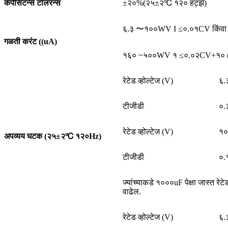
कॅपेसिटन्स टॉलरन्स
±२०%(२५±२℃ १२० हर्ट्झ)
६.३ 〜१००WV I ≤०.०१CV किंवा ३ uA 
गळती करंट ((uA)
१६० ~५००WV १ ≤०.०२CV+१० (uA) C:
रेटेड व्होल्टेज (V)
६.
टीजीडी
०.
रेटेड व्होल्टेज (V)
१०
अपव्यय घटक (२५±२℃ १२०Hz)
टीजीडी
०.
ज्यांच्याकडे १०००uF पेक्षा जास्त रेट
वाढेल.
रेटेड व्होल्टेज (V)
६.