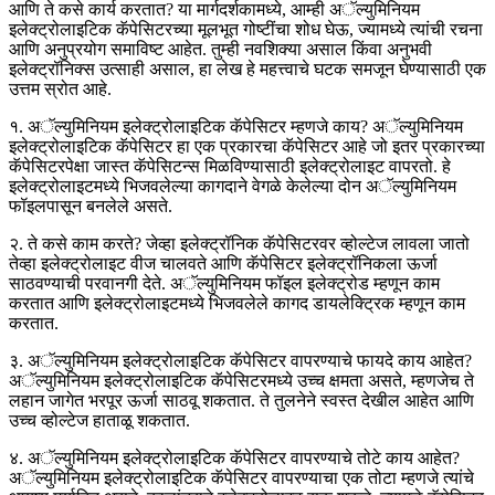
आणि ते कसे कार्य करतात? या मार्गदर्शकामध्ये, आम्ही अॅल्युमिनियम
इलेक्ट्रोलाइटिक कॅपेसिटरच्या मूलभूत गोष्टींचा शोध घेऊ, ज्यामध्ये त्यांची रचना
आणि अनुप्रयोग समाविष्ट आहेत. तुम्ही नवशिक्या असाल किंवा अनुभवी
इलेक्ट्रॉनिक्स उत्साही असाल, हा लेख हे महत्त्वाचे घटक समजून घेण्यासाठी एक
उत्तम स्रोत आहे.
१. अॅल्युमिनियम इलेक्ट्रोलाइटिक कॅपेसिटर म्हणजे काय? अॅल्युमिनियम
इलेक्ट्रोलाइटिक कॅपेसिटर हा एक प्रकारचा कॅपेसिटर आहे जो इतर प्रकारच्या
कॅपेसिटरपेक्षा जास्त कॅपेसिटन्स मिळविण्यासाठी इलेक्ट्रोलाइट वापरतो. हे
इलेक्ट्रोलाइटमध्ये भिजवलेल्या कागदाने वेगळे केलेल्या दोन अॅल्युमिनियम
फॉइलपासून बनलेले असते.
२. ते कसे काम करते? जेव्हा इलेक्ट्रॉनिक कॅपेसिटरवर व्होल्टेज लावला जातो
तेव्हा इलेक्ट्रोलाइट वीज चालवते आणि कॅपेसिटर इलेक्ट्रॉनिकला ऊर्जा
साठवण्याची परवानगी देते. अॅल्युमिनियम फॉइल इलेक्ट्रोड म्हणून काम
करतात आणि इलेक्ट्रोलाइटमध्ये भिजवलेले कागद डायलेक्ट्रिक म्हणून काम
करतात.
३. अॅल्युमिनियम इलेक्ट्रोलाइटिक कॅपेसिटर वापरण्याचे फायदे काय आहेत?
अॅल्युमिनियम इलेक्ट्रोलाइटिक कॅपेसिटरमध्ये उच्च क्षमता असते, म्हणजेच ते
लहान जागेत भरपूर ऊर्जा साठवू शकतात. ते तुलनेने स्वस्त देखील आहेत आणि
उच्च व्होल्टेज हाताळू शकतात.
४. अॅल्युमिनियम इलेक्ट्रोलाइटिक कॅपेसिटर वापरण्याचे तोटे काय आहेत?
अॅल्युमिनियम इलेक्ट्रोलाइटिक कॅपेसिटर वापरण्याचा एक तोटा म्हणजे त्यांचे