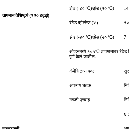
झेड (-४० ℃)/झेड (२० ℃)
14
तापमान वैशिष्ट्ये (१२० हर्ट्झ)
रेटेड व्होल्टेज (V)
१०
झेड (-४० ℃)/झेड (२० ℃)
7
ओव्हनमध्ये १०५℃ तापमानावर रेटेड 
पूर्ण केले जातील.
कॅपेसिटन्स बदल
सुर
अपव्यय घटक
निर
गळती प्रवाह
निर
६.३
आ
सहनशक्ती