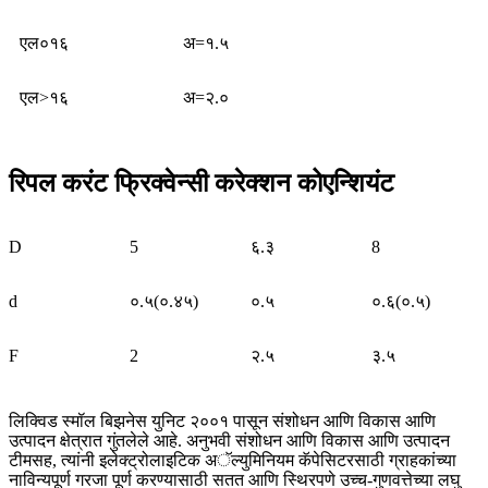
एल०१६
अ=१.५
एल>१६
अ=२.०
रिपल करंट फ्रिक्वेन्सी करेक्शन कोएन्शियंट
D
5
६.३
8
d
०.५(०.४५)
०.५
०.६(०.५)
F
2
२.५
३.५
लिक्विड स्मॉल बिझनेस युनिट २००१ पासून संशोधन आणि विकास आणि
उत्पादन क्षेत्रात गुंतलेले आहे. अनुभवी संशोधन आणि विकास आणि उत्पादन
टीमसह, त्यांनी इलेक्ट्रोलाइटिक अॅल्युमिनियम कॅपेसिटरसाठी ग्राहकांच्या
नाविन्यपूर्ण गरजा पूर्ण करण्यासाठी सतत आणि स्थिरपणे उच्च-गुणवत्तेच्या लघु