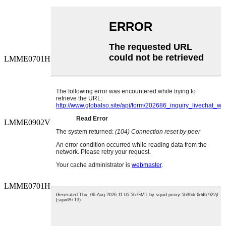
LMME0701H121MF लक्ष द्या
-५५~१०५
50
LMME0902V100MF लक्ष द्या
-४०~१०५
३५०
LMME0701H151MF लक्ष द्या
-५५~१०५
50