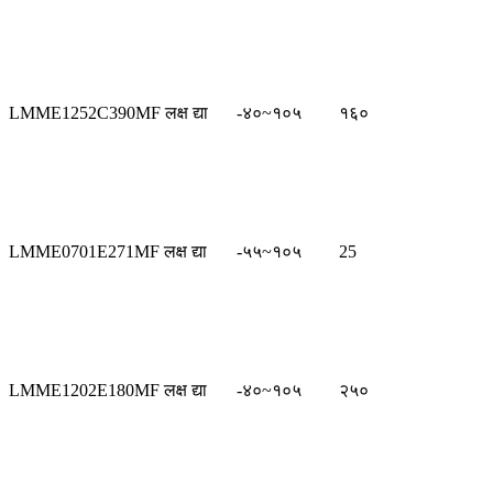
LMME1252C390MF लक्ष द्या
-४०~१०५
१६०
LMME0701E271MF लक्ष द्या
-५५~१०५
25
LMME1202E180MF लक्ष द्या
-४०~१०५
२५०