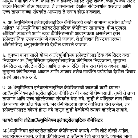
आयुष्य मर्यादित असते. कालांतराने इलेक्ट्रोलाइट सुकू शकते, ज्यामुळे कॅपेसिटर
घटक निकामी होऊ शकतात. ते तापमानाला देखील संवेदनशील असतात आणि
उच्च तापमानाच्या संपर्कात आल्यास ते खराब होऊ शकतात.
५. अॅल्युमिनियम इलेक्ट्रोलाइटिक कॅपेसिटरचे काही सामान्य उपयोग कोणते
आहेत? अॅल्युमिनियम इलेक्ट्रोलाइटिक कॅपेसिटर सामान्यतः वीज पुरवठा,
ऑडिओ उपकरणे आणि उच्च कॅपेसिटन्सची आवश्यकता असलेल्या इतर
इलेक्ट्रॉनिक उपकरणांमध्ये वापरले जातात. ते इग्निशन सिस्टमसारख्या
ऑटोमोटिव्ह अनुप्रयोगांमध्ये देखील वापरले जातात.
६. तुमच्या वापरासाठी योग्य अॅल्युमिनियम इलेक्ट्रोलाइटिक कॅपेसिटर कसा
निवडाल? अॅल्युमिनियम इलेक्ट्रोलाइटिक कॅपेसिटर निवडताना, तुम्हाला
कॅपेसिटन्स, व्होल्टेज रेटिंग आणि तापमान रेटिंग विचारात घेणे आवश्यक आहे.
तुम्हाला कॅपेसिटरचा आकार आणि आकार तसेच माउंटिंग पर्यायांचा देखील विचार
करणे आवश्यक आहे.
७. अॅल्युमिनियम इलेक्ट्रोलाइटिक कॅपेसिटरची काळजी कशी घ्याल?
अॅल्युमिनियम इलेक्ट्रोलाइटिक कॅपेसिटरची काळजी घेण्यासाठी, तुम्ही ते उच्च
तापमान आणि उच्च व्होल्टेजच्या संपर्कात येऊ नये. तुम्ही ते यांत्रिक ताण किंवा
कंपनाच्या संपर्कात येऊ नये. जर कॅपेसिटरचा वापर क्वचितच होत असेल, तर
इलेक्ट्रोलाइट कोरडे होऊ नये म्हणून तुम्ही वेळोवेळी त्यावर व्होल्टेज लावावे.
फायदे आणि तोटे
अॅल्युमिनियम इलेक्ट्रोलाइटिक कॅपेसिटर
अॅल्युमिनियम इलेक्ट्रोलाइटिक कॅपेसिटरचे फायदे आणि तोटे दोन्ही आहेत.
सकारात्मक बाजूने, त्यांचा कॅपेसिटन्स-टू-व्हॉल्यूम रेशो उच्च आहे, ज्यामुळे जागा