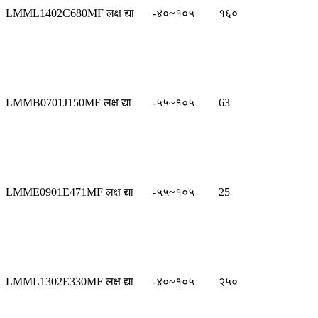
LMML1402C680MF लक्ष द्या
-४०~१०५
१६०
LMMB0701J150MF लक्ष द्या
-५५~१०५
63
LMME0901E471MF लक्ष द्या
-५५~१०५
25
LMML1302E330MF लक्ष द्या
-४०~१०५
२५०