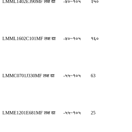
LMML1402E390MF लक्ष द्या
-४०~१०५
२५०
LMML1602C101MF लक्ष द्या
-४०~१०५
१६०
LMMC0701J330MF लक्ष द्या
-५५~१०५
63
LMME1201E681MF लक्ष द्या
-५५~१०५
25