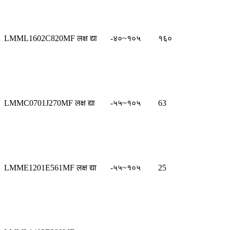
LMML1602C820MF लक्ष द्या
-४०~१०५
१६०
LMMC0701J270MF लक्ष द्या
-५५~१०५
63
LMME1201E561MF लक्ष द्या
-५५~१०५
25