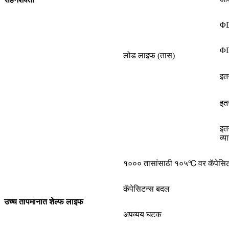
Φ
Φ
लोड लाइफ (तास)
इ
इत
इत
व्य
१००० तासांसाठी १०५℃ वर कॅपेसिट
कॅपेसिटन्स बदल
उच्च तापमानात शेल्फ लाइफ
अपव्यय घटक