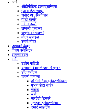
अर्ज
ऑटोमोटिव्ह इलेक्ट्रॉनिक्स
एआय डेटा सर्व्हर
रोबोट अॅप्लिकेशन
पीडी चार्जर
नवीन ऊर्जा
लष्करी प्रकल्प
संप्रेषण उपकरणे
मोटर ड्राइव्ह
स्मार्ट मीटर
उत्पादने केंद्र
विशेष कॅपेसिटर
आमच्याबद्दल
ब्लॉग
उद्योग माहिती
वारंवार विचारले जाणारे प्रश्न
हॉट स्पॉट्स
कंपनी बातम्या
ऑटोमोटिव्ह इलेक्ट्रॉनिक्स
एआय डेटा सर्व्हर
रोबोट
ड्रोन
एलईडी डिस्प्ले
ग्राहक इलेक्ट्रॉनिक्स
स्मार्ट लाइटिंग