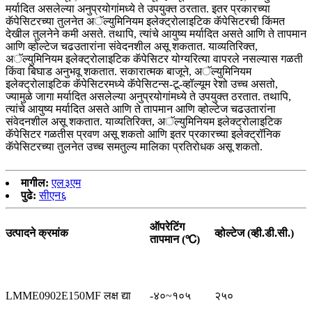
मर्यादित असलेल्या अनुप्रयोगांमध्ये ते उपयुक्त ठरतात. इतर प्रकारच्या
कॅपेसिटरच्या तुलनेत अॅल्युमिनियम इलेक्ट्रोलाइटिक कॅपेसिटरची किंमत
देखील तुलनेने कमी असते. तथापि, त्यांचे आयुष्य मर्यादित असते आणि ते तापमान
आणि व्होल्टेज चढउतारांना संवेदनशील असू शकतात. याव्यतिरिक्त,
अॅल्युमिनियम इलेक्ट्रोलाइटिक कॅपेसिटर योग्यरित्या वापरले नसल्यास गळती
किंवा बिघाड अनुभवू शकतात. सकारात्मक बाजूने, अॅल्युमिनियम
इलेक्ट्रोलाइटिक कॅपेसिटरमध्ये कॅपेसिटन्स-टू-व्हॉल्यूम रेशो उच्च असतो,
ज्यामुळे जागा मर्यादित असलेल्या अनुप्रयोगांमध्ये ते उपयुक्त ठरतात. तथापि,
त्यांचे आयुष्य मर्यादित असते आणि ते तापमान आणि व्होल्टेज चढउतारांना
संवेदनशील असू शकतात. याव्यतिरिक्त, अॅल्युमिनियम इलेक्ट्रोलाइटिक
कॅपेसिटर गळतीस प्रवण असू शकतो आणि इतर प्रकारच्या इलेक्ट्रॉनिक
कॅपेसिटरच्या तुलनेत उच्च समतुल्य मालिका प्रतिरोधक असू शकतो.
मागील:
एल३एम
पुढे:
सीएन६
ऑपरेटिंग
उत्पादने क्रमांक
व्होल्टेज (व्ही.डी.सी.)
तापमान (℃)
LMME0902E150MF लक्ष द्या
-४०~१०५
२५०