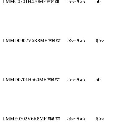
LMMC0701H470MF लक्ष द्या
-५५~१०५
50
LMMD0902V6R8MF लक्ष द्या
-४०~१०५
३५०
LMMD0701H560MF लक्ष द्या
-५५~१०५
50
LMME0702V6R8MF लक्ष द्या
-४०~१०५
३५०