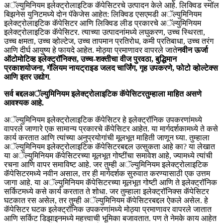
अॅल्युमिनियम इलेक्ट्रोलाइटिक कॅपेसिटरचे उत्पादन केले आहे. लिक्विड स्मॉल
बिझनेस युनिटमध्ये दोन पॅकेजेस आहेत: लिक्विड एसएमडी अॅल्युमिनियम
इलेक्ट्रोलाइटिक कॅपेसिटर आणि लिक्विड लीड प्रकारचे अॅल्युमिनियम
इलेक्ट्रोलाइटिक कॅपेसिटर. त्याच्या उत्पादनांमध्ये लघुकरण, उच्च स्थिरता,
उच्च क्षमता, उच्च व्होल्टेज, उच्च तापमान प्रतिरोध, कमी प्रतिबाधा, उच्च तरंग
आणि दीर्घ आयुष्य हे फायदे आहेत. मोठ्या प्रमाणावर वापरले जाते
नवीन ऊर्जा
ऑटोमोटिव्ह इलेक्ट्रॉनिक्स, उच्च-शक्तीचा वीज पुरवठा, बुद्धिमान
प्रकाशयोजना, गॅलियम नायट्राइड जलद चार्जिंग, गृह उपकरणे, फोटो व्होल्टेक्स
आणि इतर उद्योग
.
सर्व बद्दल
अॅल्युमिनियम इलेक्ट्रोलाइटिक कॅपेसिटर
तुम्हाला माहित असणे
आवश्यक आहे.
अॅल्युमिनियम इलेक्ट्रोलाइटिक कॅपेसिटर हे इलेक्ट्रॉनिक उपकरणांमध्ये
वापरले जाणारे एक सामान्य प्रकारचे कॅपेसिटर आहेत. या मार्गदर्शकामध्ये ते कसे
कार्य करतात आणि त्यांच्या अनुप्रयोगांची मूलभूत माहिती जाणून घ्या. तुम्हाला
अॅल्युमिनियम इलेक्ट्रोलाइटिक कॅपेसिटरबद्दल उत्सुकता आहे का? या लेखात
या अॅल्युमिनियम कॅपेसिटरच्या मूलभूत गोष्टींचा समावेश आहे, ज्यामध्ये त्यांची
रचना आणि वापर समाविष्ट आहे. जर तुम्ही अॅल्युमिनियम इलेक्ट्रोलाइटिक
कॅपेसिटरमध्ये नवीन असाल, तर ही मार्गदर्शक सुरुवात करण्यासाठी एक उत्तम
जागा आहे. या अॅल्युमिनियम कॅपेसिटरच्या मूलभूत गोष्टी आणि ते इलेक्ट्रॉनिक
सर्किटमध्ये कसे कार्य करतात ते शोधा. जर तुम्हाला इलेक्ट्रॉनिक्स कॅपेसिटर
घटकात रस असेल, तर तुम्ही अॅल्युमिनियम कॅपेसिटरबद्दल ऐकले असेल. हे
कॅपेसिटर घटक इलेक्ट्रॉनिक उपकरणांमध्ये मोठ्या प्रमाणावर वापरले जातात
आणि सर्किट डिझाइनमध्ये महत्त्वाची भूमिका बजावतात. पण ते नेमके काय आहेत