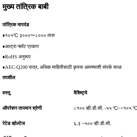
मुख्य तांत्रिक बाबी
तांत्रिक मापदंड
♦१०५℃ ३०००〜८००० तास
♦अल्ट्रा फ्लॅट प्रकार
♦RoHS अनुरूप
♦AEC-Q200 पात्र, अधिक माहितीसाठी कृपया आमच्याशी संपर्क साधा
तपशील
वस्तू
वैशिष्ट्ये
ऑपरेशन तापमान श्रेणी
≤१०० व्ही.डी.सी. -५५ ℃~+१०५ ℃
रेटेड व्होल्टेज
६.३ ~५०० व्ही.डी.सी.