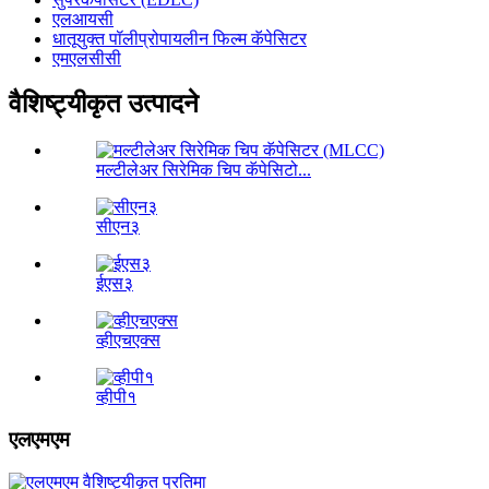
एलआयसी
धातूयुक्त पॉलीप्रोपायलीन फिल्म कॅपेसिटर
एमएलसीसी
वैशिष्ट्यीकृत उत्पादने
मल्टीलेअर सिरेमिक चिप कॅपेसिटो...
सीएन३
ईएस३
व्हीएचएक्स
व्हीपी१
एलएमएम