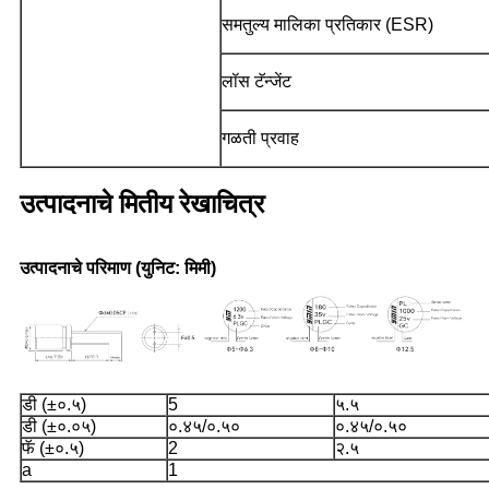
समतुल्य मालिका प्रतिकार (ESR)
लॉस टॅन्जेंट
गळती प्रवाह
उत्पादनाचे मितीय रेखाचित्र
उत्पादनाचे परिमाण (युनिट: मिमी)
डी (±०.५)
5
५.५
डी (±०.०५)
०.४५/०.५०
०.४५/०.५०
फॅ (±०.५)
2
२.५
a
1