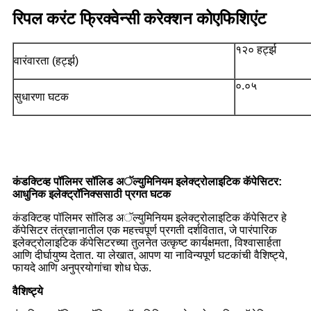
रिपल करंट फ्रिक्वेन्सी करेक्शन कोएफिशिएंट
१२० हर्ट्झ
वारंवारता (हर्ट्झ)
०.०५
सुधारणा घटक
कंडक्टिव्ह पॉलिमर सॉलिड अॅल्युमिनियम इलेक्ट्रोलाइटिक कॅपेसिटर:
आधुनिक इलेक्ट्रॉनिक्ससाठी प्रगत घटक
कंडक्टिव्ह पॉलिमर सॉलिड अॅल्युमिनियम इलेक्ट्रोलाइटिक कॅपेसिटर हे
कॅपेसिटर तंत्रज्ञानातील एक महत्त्वपूर्ण प्रगती दर्शवितात, जे पारंपारिक
इलेक्ट्रोलाइटिक कॅपेसिटरच्या तुलनेत उत्कृष्ट कार्यक्षमता, विश्वासार्हता
आणि दीर्घायुष्य देतात. या लेखात, आपण या नाविन्यपूर्ण घटकांची वैशिष्ट्ये,
फायदे आणि अनुप्रयोगांचा शोध घेऊ.
वैशिष्ट्ये