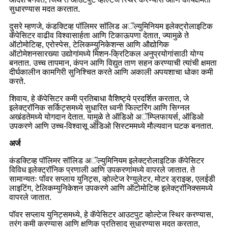
सुधारण्यास मदत करतात.
दुसरे म्हणजे, कंडक्टिव्ह पॉलिमर सॉलिड अॅल्युमिनियम इलेक्ट्रोलाइटिक
कॅपेसिटर वाढीव विश्वासार्हता आणि टिकाऊपणा देतात, ज्यामुळे ते
ऑटोमोटिव्ह, एरोस्पेस, टेलिकम्युनिकेशन्स आणि औद्योगिक
ऑटोमेशनसारख्या उद्योगांमध्ये मिशन-क्रिटिकल अनुप्रयोगांसाठी योग्य
बनतात. उच्च तापमान, कंपन आणि विद्युत ताण सहन करण्याची त्यांची क्षमता
दीर्घकालीन कामगिरी सुनिश्चित करते आणि अकाली अपयशाचा धोका कमी
करते.
शिवाय, हे कॅपेसिटर कमी प्रतिबाधा वैशिष्ट्ये प्रदर्शित करतात, जे
इलेक्ट्रॉनिक सर्किट्समध्ये सुधारित ध्वनी फिल्टरिंग आणि सिग्नल
अखंडतेमध्ये योगदान देतात. यामुळे ते ऑडिओ अॅम्प्लिफायर्स, ऑडिओ
उपकरणे आणि उच्च-विश्वासू ऑडिओ सिस्टममध्ये मौल्यवान घटक बनतात.
अर्ज
कंडक्टिव्ह पॉलिमर सॉलिड अॅल्युमिनियम इलेक्ट्रोलाइटिक कॅपेसिटर
विविध इलेक्ट्रॉनिक प्रणाली आणि उपकरणांमध्ये वापरले जातात. ते
सामान्यतः पॉवर सप्लाय युनिट्स, व्होल्टेज रेग्युलेटर, मोटर ड्राइव्ह, एलईडी
लाइटिंग, टेलिकम्युनिकेशन उपकरणे आणि ऑटोमोटिव्ह इलेक्ट्रॉनिक्समध्ये
वापरले जातात.
पॉवर सप्लाय युनिट्समध्ये, हे कॅपेसिटर आउटपुट व्होल्टेज स्थिर करण्यास,
तरंग कमी करण्यास आणि क्षणिक प्रतिसाद सुधारण्यास मदत करतात,