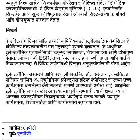
ज्यामुळे विश्वासार्ह आणि कार्यक्षम ऑपरेशन सुनिश्चित होते. ऑटोमोटिव्ह
इलेक्ट्रॉनिक्समध्ये, ते इंजिन कंट्रोल युनिट्स (ECUs), इन्फोटेनमेंट
सिस्टम्स आणि सुरक्षा वैशिष्ट्यांसारख्या ऑनबोर्ड सिस्टम्सच्या कामगिरी
आणि दीर्घायुष्यात योगदान देतात.
निष्कर्ष
कंडक्टिव्ह पॉलिमर सॉलिड अॅल्युमिनियम इलेक्ट्रोलाइटिक कॅपेसिटर हे
कॅपेसिटर तंत्रज्ञानातील एक महत्त्वपूर्ण प्रगती दर्शवतात, जे आधुनिक
इलेक्ट्रॉनिक प्रणालींसाठी उत्कृष्ट कार्यक्षमता, विश्वासार्हता आणि दीर्घायुष्य
देतात. त्यांच्या कमी ESR, उच्च रिपल करंट हाताळणी क्षमता आणि वाढीव
टिकाऊपणासह, ते विविध उद्योगांमध्ये विस्तृत अनुप्रयोगांसाठी योग्य आहेत.
इलेक्ट्रॉनिक उपकरणे आणि प्रणाली विकसित होत असताना, कंडक्टिव्ह
पॉलिमर सॉलिड अॅल्युमिनियम इलेक्ट्रोलाइटिक कॅपेसिटर सारख्या उच्च-
कार्यक्षमता असलेल्या कॅपेसिटरची मागणी वाढण्याची अपेक्षा आहे. आधुनिक
इलेक्ट्रॉनिक्सच्या कठोर आवश्यकता पूर्ण करण्याची त्यांची क्षमता त्यांना
आजच्या इलेक्ट्रॉनिक डिझाइनमध्ये अपरिहार्य घटक बनवते, ज्यामुळे
कार्यक्षमता, विश्वासार्हता आणि कार्यक्षमतेत सुधारणा होते.
मागील:
एनपीटी
पुढे:
एनपीजी