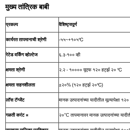
मुख्य तांत्रिक बाबी
प्रकल्प
वैशिष्ट्यपूर्ण
कार्यरत तापमानाची श्रेणी
-५५~+१०५℃
रेटेड वर्किंग व्होल्टेज
६.३-१०० व्ही
क्षमता श्रेणी
२.२ - १०००० यूएफ १२० हर्ट्झ २० ℃
क्षमता सहनशीलता
±२०% (१२० हर्ट्झ २०℃)
लॉस टॅन्जेंट
मानक उत्पादनांच्या यादीतील मूल्यापेक्षा १२
गळती करंट ※
२०°C तापमानावर मानक उत्पादनांच्या यादीतील म