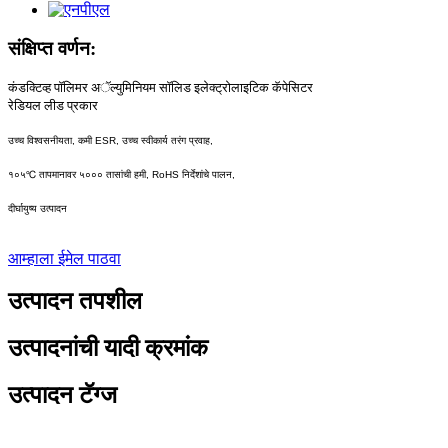
संक्षिप्त वर्णन:
कंडक्टिव्ह पॉलिमर अॅल्युमिनियम सॉलिड इलेक्ट्रोलाइटिक कॅपेसिटर
रेडियल लीड प्रकार
उच्च विश्वसनीयता, कमी ESR, उच्च स्वीकार्य तरंग प्रवाह,
१०५℃ तापमानावर ५००० तासांची हमी, RoHS निर्देशांचे पालन,
दीर्घायुष्य उत्पादन
आम्हाला ईमेल पाठवा
उत्पादन तपशील
उत्पादनांची यादी क्रमांक
उत्पादन टॅग्ज