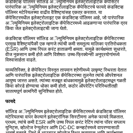
कंडक्टिव्ह पॉलिमर सॉलिड अॅल्युमिनियम इलेक्ट्रोलाइटिक कॅपेसिटर
पारंपारिक अॅल्युमिनियम इलेक्ट्रोलाइटिक कॅपेसिटरचे फायदे कंडक्टिव्ह
पॉलिमर मटेरियलच्या वाढीव वैशिष्ट्यांसह एकत्र करतात. या
कॅपेसिटरमधील इलेक्ट्रोलाइट एक कंडक्टिव्ह पॉलिमर आहे, जो पारंपारिक
अॅल्युमिनियम इलेक्ट्रोलाइटिक कॅपेसिटरमध्ये आढळणाऱ्या पारंपारिक द्रव
किंवा जेल इलेक्ट्रोलाइटची जागा घेतो.
कंडक्टिव्ह पॉलिमर सॉलिड अॅल्युमिनियम इलेक्ट्रोलाइटिक कॅपेसिटरच्या
प्रमुख वैशिष्ट्यांपैकी एक म्हणजे त्यांची कमी समतुल्य मालिका प्रतिरोधकता
(ESR) आणि उच्च रिपल करंट हाताळणी क्षमता. यामुळे कार्यक्षमता सुधारते,
वीज नुकसान कमी होते आणि विशेषतः उच्च-फ्रिक्वेन्सी अनुप्रयोगांमध्ये
विश्वासार्हता वाढते.
याव्यतिरिक्त, हे कॅपेसिटर विस्तृत तापमान श्रेणीमध्ये उत्कृष्ट स्थिरता देतात
आणि पारंपारिक इलेक्ट्रोलाइटिक कॅपेसिटरच्या तुलनेत त्यांचे ऑपरेशनल
आयुष्य जास्त असते. त्यांच्या मजबूत बांधकामामुळे इलेक्ट्रोलाइटमधून गळती
किंवा कोरडे होण्याचा धोका कमी होतो, कठोर ऑपरेटिंग परिस्थितीतही
सातत्यपूर्ण कामगिरी सुनिश्चित होते.
फायदे
सॉलिड अॅल्युमिनियम इलेक्ट्रोलाइटिक कॅपेसिटरमध्ये कंडक्टिव्ह पॉलिमर
मटेरियलचा वापर केल्याने इलेक्ट्रॉनिक सिस्टीमना अनेक फायदे मिळतात.
प्रथम, त्यांचे कमी ESR आणि उच्च रिपल करंट रेटिंग त्यांना पॉवर सप्लाय
युनिट्स, व्होल्टेज रेग्युलेटर आणि DC-DC कन्व्हर्टरमध्ये वापरण्यासाठी
आदर्श बनवते, जिथे ते आउटपुट व्होल्टेज स्थिर करण्यास आणि कार्यक्षमता