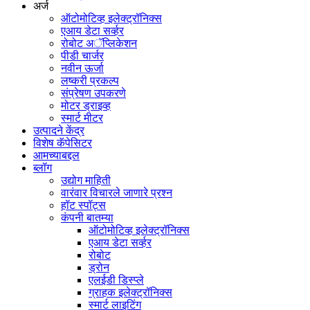
अर्ज
ऑटोमोटिव्ह इलेक्ट्रॉनिक्स
एआय डेटा सर्व्हर
रोबोट अॅप्लिकेशन
पीडी चार्जर
नवीन ऊर्जा
लष्करी प्रकल्प
संप्रेषण उपकरणे
मोटर ड्राइव्ह
स्मार्ट मीटर
उत्पादने केंद्र
विशेष कॅपेसिटर
आमच्याबद्दल
ब्लॉग
उद्योग माहिती
वारंवार विचारले जाणारे प्रश्न
हॉट स्पॉट्स
कंपनी बातम्या
ऑटोमोटिव्ह इलेक्ट्रॉनिक्स
एआय डेटा सर्व्हर
रोबोट
ड्रोन
एलईडी डिस्प्ले
ग्राहक इलेक्ट्रॉनिक्स
स्मार्ट लाइटिंग