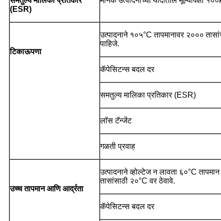
समतुल्य मालिका प्रतिकार
मानक उत्पादनांच्या यादीतील मूल्यापेक्षा
(ESR)
उत्पादनाने १०५°C तापमानावर २००० तासांसाठ
पाहिजे.
टिकाऊपणा
कॅपेसिटन्स बदल दर
समतुल्य मालिका प्रतिकार (ESR)
लॉस टॅन्जेंट
गळती प्रवाह
उत्पादनाने व्होल्टेज न लावता ६०°C तापमा
तासांसाठी २०°C वर ठेवावे.
उच्च तापमान आणि आर्द्रता
कॅपेसिटन्स बदल दर