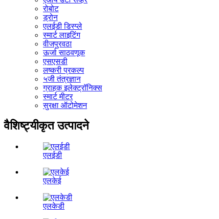
रोबोट
ड्रोन
एलईडी डिस्प्ले
स्मार्ट लाइटिंग
वीजपुरवठा
ऊर्जा साठवणूक
एसएसडी
लष्करी प्रकल्प
५जी तंत्रज्ञान
ग्राहक इलेक्ट्रॉनिक्स
स्मार्ट मीटर
सुरक्षा ऑटोमेशन
वैशिष्ट्यीकृत उत्पादने
एलईडी
एलकेई
एलकेडी